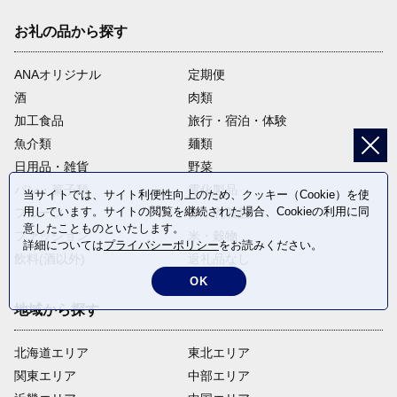
お礼の品から探す
ANAオリジナル
定期便
酒
肉類
加工食品
旅行・宿泊・体験
魚介類
麺類
日用品・雑貨
野菜
パン・菓子類
電化製品
当サイトでは、サイト利便性向上のため、クッキー（Cookie）を使
用しています。サイトの閲覧を継続された場合、Cookieの利用に同
フルーツ
卵・乳製品
意したことものといたします。
ファッション
米・穀物
詳細については
プライバシーポリシー
をお読みください。
飲料(酒以外)
返礼品なし
OK
地域から探す
北海道エリア
東北エリア
関東エリア
中部エリア