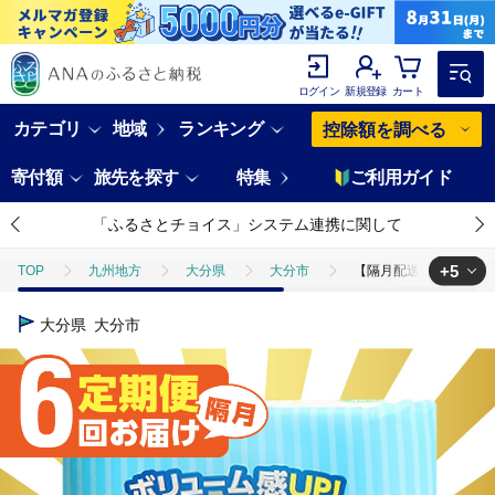
ログイン
新規登録
カート
カテゴリ
地域
ランキング
控除額を調べる
寄付額
旅先を探す
特集
ご利用ガイド
「ふるさとチョイス」システム連携に関して
+5
TOP
九州地方
大分県
大分市
【隔月配送】キッチンタ
TOP
定期便
【隔月配送】キッチンタオル70カット（4ロール×8パ
大分県
大分市
TOP
定期便
ほかの定期便
【隔月配送】キッチンタオル70カ
TOP
日用品・雑貨
【隔月配送】キッチンタオル70カット（4ロー
TOP
日用品・雑貨
キッチン用品
【隔月配送】キッチンタオ
TOP
日用品・雑貨
ほかの雑貨・日用品
【隔月配送】キッチ