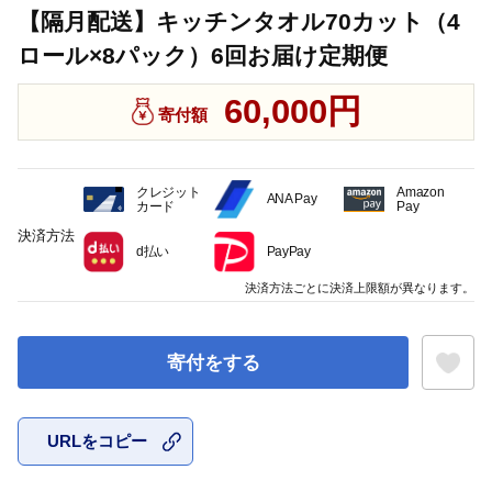
【隔月配送】キッチンタオル70カット（4
ロール×8パック）6回お届け定期便
60,000円
寄付額
クレジット
Amazon
ANA Pay
カード
Pay
決済方法
d払い
PayPay
決済方法ごとに決済上限額が異なります。
寄付をする
URLをコピー
お気に入