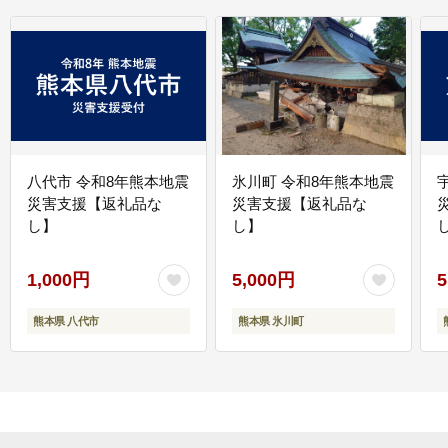
八代市 令和8年熊本地震
氷川町 令和8年熊本地震
災害支援【返礼品な
災害支援【返礼品な
し】
し】
し
1,000円
5,000円
5
熊本県 八代市
熊本県 氷川町