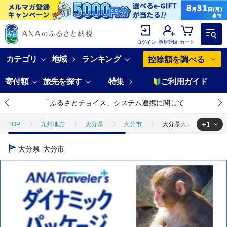
ログイン
新規登録
カート
カテゴリ
地域
ランキング
控除額を調べる
寄付額
旅先を探す
特集
ご利用ガイド
「ふるさとチョイス」システム連携に関して
+1
TOP
九州地方
大分県
大分市
大分県大分市 ANAトラ
TOP
ANAオリジナル
ANA関連返礼品
ダイナミックパッケ
大分県
大分市