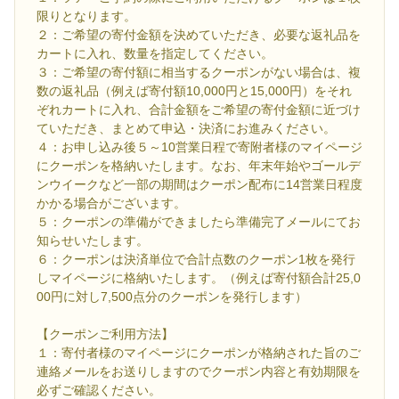
限りとなります。
２：ご希望の寄付金額を決めていただき、必要な返礼品を
カートに入れ、数量を指定してください。
３：ご希望の寄付額に相当するクーポンがない場合は、複
数の返礼品（例えば寄付額10,000円と15,000円）をそれ
ぞれカートに入れ、合計金額をご希望の寄付金額に近づけ
ていただき、まとめて申込・決済にお進みください。
４：お申し込み後５～10営業日程で寄附者様のマイページ
にクーポンを格納いたします。なお、年末年始やゴールデ
ンウイークなど一部の期間はクーポン配布に14営業日程度
かかる場合がございます。
５：クーポンの準備ができましたら準備完了メールにてお
知らせいたします。
６：クーポンは決済単位で合計点数のクーポン1枚を発行
しマイページに格納いたします。（例えば寄付額合計25,0
00円に対し7,500点分のクーポンを発行します）
【クーポンご利用方法】
１：寄付者様のマイページにクーポンが格納された旨のご
連絡メールをお送りしますのでクーポン内容と有効期限を
必ずご確認ください。