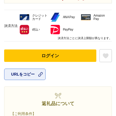
クレジット
Amazon
ANA Pay
カード
Pay
決済方法
d払い
PayPay
決済方法ごとに決済上限額が異なります。
ログイン
URLをコピー
お気に入
返礼品について
【ご利用条件】