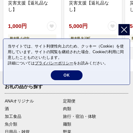
災害支援【返礼品な
災害支援【返礼品な
し】
し】
し
1,000円
5,000円
5
熊本県 八代市
熊本県 氷川町
当サイトでは、サイト利便性向上のため、クッキー（Cookie）を使
用しています。サイトの閲覧を継続された場合、Cookieの利用に同
意したことものといたします。
詳細については
プライバシーポリシー
をお読みください。
OK
お礼の品から探す
ANAオリジナル
定期便
酒
肉類
加工食品
旅行・宿泊・体験
魚介類
麺類
日用品・雑貨
野菜