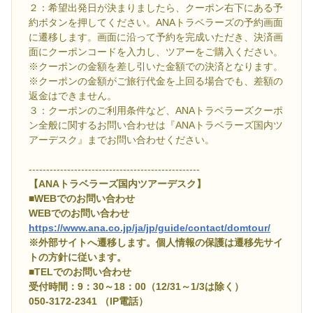
２：希望出発日が決まりましたら、クーポン右下にある予
約ボタンを押してください。ANAトラベラーズの予約画面
に遷移します。画面に沿って予約を完成いただき、決済画
面にクーポンコードを入力し、ツアーをご購入ください。
※クーポンの金額を差し引いた金額での決済となります。
※クーポンの金額がご旅行代金を上回る場合でも、差額の
返金はできません。
３：クーポンのご利用条件など、ANAトラベラーズクーポ
ン全般に関するお問い合わせは『ANAトラベラーズ国内ツ
アーデスク』までお問い合わせください。
-------------------------------------------------
【ANAトラベラーズ国内ツアーデスク】
■WEBでのお問い合わせ
WEBでのお問い合わせ
https://www.ana.co.jp/ja/jp/guide/contact/domtour/
※外部サイトへ遷移します。個人情報の保護は遷移先サイ
トの方針に従います。
■TELでのお問い合わせ
受付時間：9：30～18：00（12/31～1/3は除く）
050-3172-2341 （IP電話）