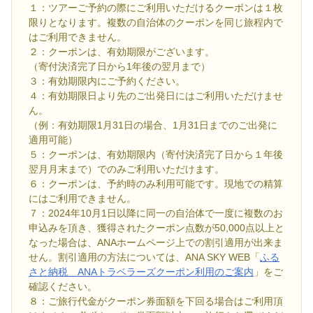
１：ツアーご予約の際にご利用いただけるクーポンは１枚
限りとなります。複数の自治体のクーポンを同じ旅程内で
はご利用できません。
２：クーポンは、有効期限がございます。
（寄付決済完了日から1年後の翌月まで）
３：有効期限内にご予約ください。
４：有効期限日より先のご出発日にはご利用いただけませ
ん。
（例：有効期限1月31日の場合、1月31日までのご出発に
適用可能）
５：クーポンは、有効期限内（寄付決済完了日から１年後
翌月月末まで）でのみご利用いただけます。
６：クーポンは、予約時のみ利用可能です。現地での精算
にはご利用できません。
７：2024年10月1日以降に同一の自治体で一度に複数のお
申込みを頂き、獲得されたクーポン点数が50,000点以上と
なった場合は、ANAホームページ上での割引適用が出来ま
せん。割引適用の方法については、ANA SKY WEB「
ふる
さと納税 ANAトラベラーズクーポン利用のご案内
」をご
確認ください。
８：ご旅行代金がクーポン券面額を下回る場合はご利用頂