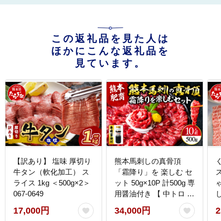
この返礼品を見た人は
ほかにこんな返礼品を
見ています。
【訳あり】 塩味 厚切り
熊本馬刺しの真骨頂
牛タン（軟化加工） ス
「霜降り」を 楽しむ セ
ライス 1kg ＜500g×2＞
ット 50g×10P 計500g 専
067-0649
用醤油付き 【 中トロ ト
ロ 小分け 馬肉 馬さし
17,000円
34,000円
2
馬刺 バサシ 馬刺し 霜降