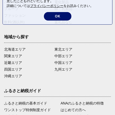
意したことものといたします。
パン・菓子類
電化製品
詳細については
プライバシーポリシー
をお読みください。
フルーツ
卵・乳製品
ファッション
米・穀物
OK
飲料(酒以外)
返礼品なし
地域から探す
北海道エリア
東北エリア
関東エリア
中部エリア
近畿エリア
中国エリア
四国エリア
九州エリア
沖縄エリア
ふるさと納税ガイド
ふるさと納税の基本ガイド
ANAのふるさと納税の特徴
ワンストップ特例制度ガイド
はじめての方へ