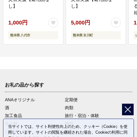
し】
し】
1,000円
5,000円
1
熊本県 八代市
熊本県 氷川町
お礼の品から探す
ANAオリジナル
定期便
酒
肉類
加工食品
旅行・宿泊・体験
魚介類
麺類
当サイトでは、サイト利便性向上のため、クッキー（Cookie）を使
日用品・雑貨
野菜
用しています。サイトの閲覧を継続された場合、Cookieの利用に同