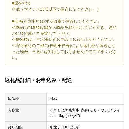
■保存方法
冷凍（マイナス18℃以下で保存してください。）
■備考(注意事項)必ず冷凍庫で保管してください。
※商品の到着後は箱から商品を取り出していただき、速や
かに冷凍庫にて保管して下さい。
※解凍後は、再冷凍せずお早めにお召し上がりください。
※寄附者様のご都合(長期不在等)により返礼品が返送とな
った場合、再送には対応しておりませんのでご了承くださ
い。
返礼品詳細・お申込み・配送
原産地
日本
内容量
くまもと黒毛和牛 赤身(モモ・ウデ)スライ
ス： 1kg (500g×2)
賞味期限
別途ラベルに記載