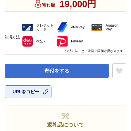
19,000円
寄付額
クレジット
Amazon
ANA Pay
カード
Pay
決済方法
d払い
PayPay
決済方法ごとに決済上限額が異なります。
寄付をする
URLをコピー
お気に入
返礼品について