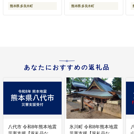
り ヘルシー 】 058-0269
ご
熊本県 多良木町
熊本県 多良木町
あなたにおすすめの返礼品
八代市 令和8年熊本地震
氷川町 令和8年熊本地震
災害支援【返礼品な
災害支援【返礼品な