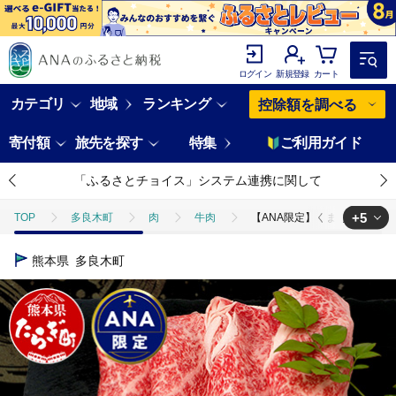
ログイン
新規登録
カート
カテゴリ
地域
ランキング
控除額を調べる
寄付額
旅先を探す
特集
ご利用ガイド
「ふるさとチョイス」システム連携に関して
+5
TOP
多良木町
肉
牛肉
【ANA限定】くまもと黒毛和牛 赤身
TOP
ANAオリジナル
【ANA限定】くまもと黒毛和牛 赤身 スライス 1k
熊本県
多良木町
TOP
ANAオリジナル
ANA限定返礼品
【ANA限定】くまもと黒毛
TOP
肉
【ANA限定】くまもと黒毛和牛 赤身 スライス 1kg (500g×
TOP
肉
牛肉
【ANA限定】くまもと黒毛和牛 赤身 スライス 1kg
TOP
肉
牛肉
黒毛和牛
【ANA限定】くまもと黒毛和牛 赤身