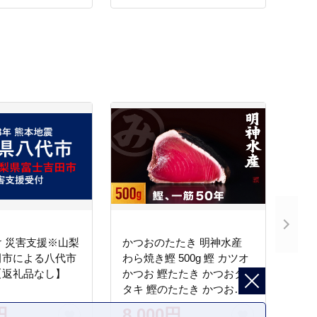
 災害支援※山梨
かつおのたたき 明神水産
田市による八代市
わら焼き鰹 500g 鰹 カツオ
【返礼品なし】
かつお 鰹たたき かつおタ
タキ 鰹のたたき かつおの
タタキ 藁焼き わら焼き 魚
円
8,000円