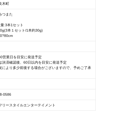
良木町
Iみつまた
量:3本1セット
0g(3本１セット/1本約30g)
0?80cm
30営業日を目安に発送予定
は決済確認後、60日以内を目安に発送予定
況により多少前後する場合がございますので、予めご了承
。
8-0586
フリースタイルエンターテイメント