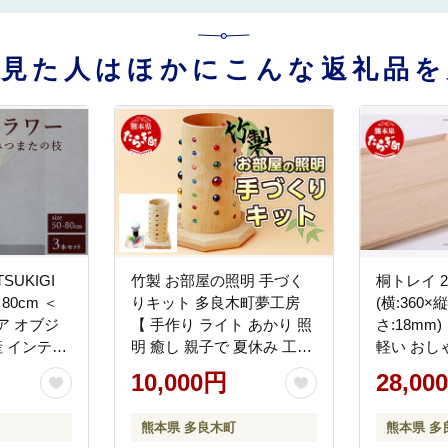
を見た人はほかにこんな返礼品を
UKIGI
竹製 お部屋の照明 手づく
桐トレイ 2
80cm ＜
りキット 多良木町夢工房
(横:360×縦
ア オブジ
【 手作り ライト あかり 照
さ:18mm)
産 インテリ
明 癒し 親子で 夏休み 工作
軽い おし
ドライフラ
オリジナル 】 002-0536
】 062-030
10,000円
28,00
プル 】
熊本県 多良木町
熊本県 多