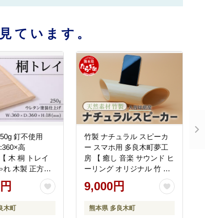
見ています。
50g 釘不使用
竹製 ナチュラル スピーカ
:360×高
ー スマホ用 多良木町夢工
 【 木 桐 トレイ
房 【 癒し 音楽 サウンド ヒ
ゃれ 木製 正方形
ーリング オリジナル 竹 熊
5
本県 多良木町 】 002-0535
0円
9,000円
良木町
熊本県 多良木町