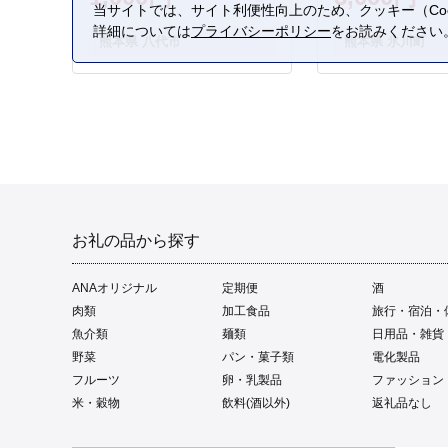
当サイトでは、サイト利便性向上のため、クッキー（Coo
詳細については
プライバシーポリシー
をお読みください
熊本県 八代市
熊本県 氷川町
お礼の品から探す
ANAオリジナル
定期便
酒
肉類
加工食品
旅行・宿泊・
魚介類
麺類
日用品・雑貨
野菜
パン・菓子類
電化製品
フルーツ
卵・乳製品
ファッション
米・穀物
飲料(酒以外)
返礼品なし