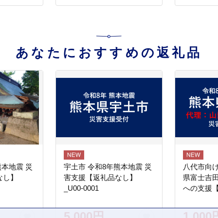
あなたにおすすめの返礼品
熊本地震 災
宇土市 令和8年熊本地震 災
八代市向け
なし】
害支援【返礼品なし】
県富士吉
_U00-0001
への支援
5,000円
1,000