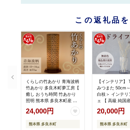
この返礼品
くらしの竹あかり 青海波柄
【インテリア】 TS
竹あかり 多良木町夢工房【
みつまた 50cm～
癒し おうち時間 竹あかり
白枝＞ インテリ
照明 熊本県 多良木町産 手
ェ 【 高級 純国
作り 】 002-0067
ア ナチュラル 
24,000円
20,000円
ワー お洒落 シン
048-0586
熊本県 多良木町
熊本県 多良木町