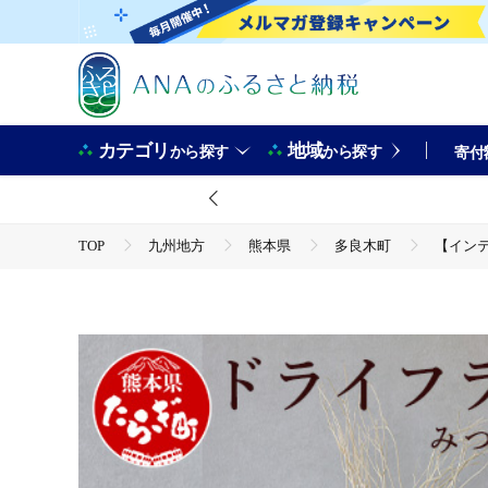
カテゴリ
地域
から探す
から探す
寄付
TOP
九州地方
熊本県
多良木町
【インテ
TOP
日用品・雑貨
【インテリア】 TSUKIGI みつま
TOP
日用品・雑貨
インテリア雑貨
【インテリア】 TSUKIGI みつまた 50cm～80cm ＜白枝＞ イ
TOP
日用品・雑貨
花・観葉植物
【インテリア】 TSUKIGI みつまた 50cm～80cm ＜白枝＞ イ
TOP
日用品・雑貨
ほかの雑貨・日用品
【インテリア】 TSUKIGI みつまた 50cm～80cm ＜白枝＞ イ