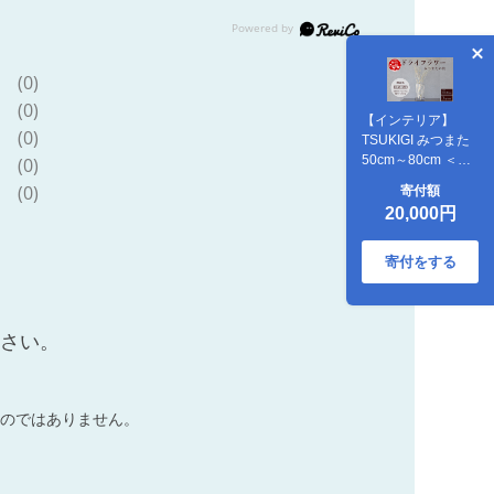
(0)
(0)
【インテリア】
(0)
TSUKIGI みつまた
50cm～80cm ＜白
(0)
枝＞ インテリア オ
(0)
寄付額
ブジェ 【 高級 純国
20,000円
産 インテリア ナチ
ュラル ドライフラ
ワー お洒落 シンプ
寄付をする
ル 】048-0586
ださい。
のではありません。