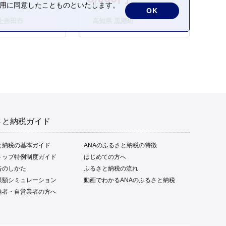
さかな 海鮮 刺身 お刺身 冷
の利用に同意したことものといたします。
OK
凍 ご家庭用 グルメ 特産品
士吉田市
高知県 黒潮町
ご当地 本場 高知 黒潮町 ギ
フト 贈答品 人気 返礼品 ふ
るさと納税 魚介類 高知県
産 土佐名物 高知県 高評価
食卓 ご飯のお供 父の日 ギ
フト プレゼント[1669]
さと納税ガイド
と納税の基本ガイド
ANAのふるさと納税の特徴
トップ特例制度ガイド
はじめての方へ
告のしかた
ふるさと納税の流れ
限額シミュレーション
動画でわかるANAのふるさと納税
給者・自営業者の方へ