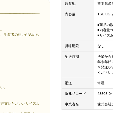
原産地
熊本県多
内容量
TSUKIG
■商品の数
す。
■内容量:9
た、生産者の想いが込めら
■サイズ:5
賞味期限
なし
配送時期
決済から
年末年始
※発送状
ください
配送
常温
さい。
返礼品コード
43505-04
ご注文いただいたサイズよ
事業者名
株式会社