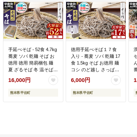
手延べそば - 52食 4.7kg
徳用手延べそば１７食
蕎麦 ソバ 乾麺 そば お
入り - 蕎麦 ソバ 乾麺 17
徳用 徳用 簡易梱包 麺
食 1.5kg そば お徳用 麺
夏 ざるそば 冬 温そば
コシ のど越し さっぱり
一年中 楽しめる 人気 お
夏 冷やして ざるそば 冬
16,000円
6,000円
1
すすめ 熊本県 甲佐町
温かく 温そば 一年中 楽
【価格改定】
しめる 人気 おすすめ 熊
熊本県 甲佐町
熊本県 甲佐町
本県 甲佐町