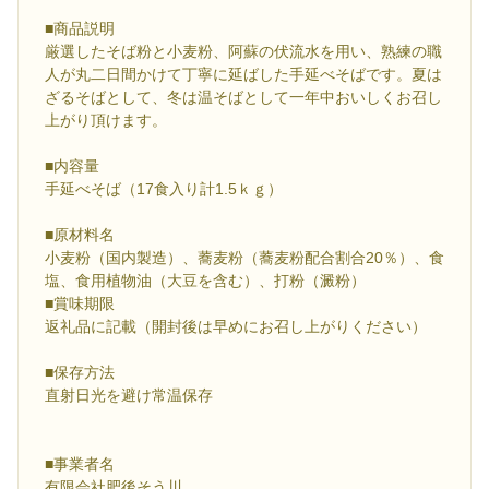
■商品説明
厳選したそば粉と小麦粉、阿蘇の伏流水を用い、熟練の職
人が丸二日間かけて丁寧に延ばした手延べそばです。夏は
ざるそばとして、冬は温そばとして一年中おいしくお召し
上がり頂けます。
■内容量
手延べそば（17食入り計1.5ｋｇ）
■原材料名
小麦粉（国内製造）、蕎麦粉（蕎麦粉配合割合20％）、食
塩、食用植物油（大豆を含む）、打粉（澱粉）
■賞味期限
返礼品に記載（開封後は早めにお召し上がりください）
■保存方法
直射日光を避け常温保存
■事業者名
有限会社肥後そう川