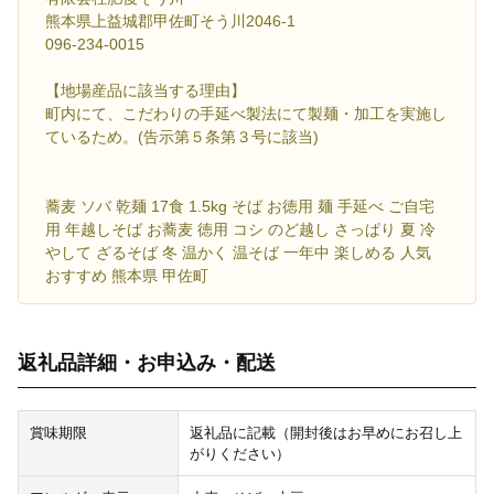
熊本県上益城郡甲佐町そう川2046-1
096-234-0015
【地場産品に該当する理由】
町内にて、こだわりの手延べ製法にて製麺・加工を実施し
ているため。(告示第５条第３号に該当)
蕎麦 ソバ 乾麺 17食 1.5kg そば お徳用 麺 手延べ ご自宅
用 年越しそば お蕎麦 徳用 コシ のど越し さっぱり 夏 冷
やして ざるそば 冬 温かく 温そば 一年中 楽しめる 人気
おすすめ 熊本県 甲佐町
返礼品詳細・お申込み・配送
賞味期限
返礼品に記載（開封後はお早めにお召し上
がりください）