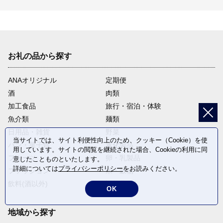
お礼の品から探す
ANAオリジナル
定期便
酒
肉類
加工食品
旅行・宿泊・体験
魚介類
麺類
日用品・雑貨
野菜
当サイトでは、サイト利便性向上のため、クッキー（Cookie）を使
パン・菓子類
電化製品
用しています。サイトの閲覧を継続された場合、Cookieの利用に同
フルーツ
卵・乳製品
意したことものといたします。
詳細については
プライバシーポリシー
をお読みください。
ファッション
米・穀物
飲料(酒以外)
返礼品なし
OK
地域から探す