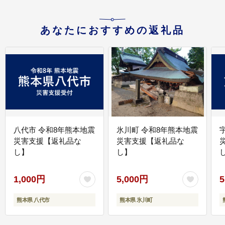
あなたにおすすめの返礼品
八代市 令和8年熊本地震
氷川町 令和8年熊本地震
災害支援【返礼品な
災害支援【返礼品な
し】
し】
し
1,000円
5,000円
5
熊本県 八代市
熊本県 氷川町