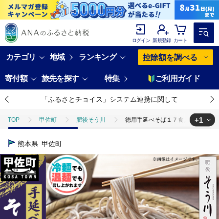
ログイン
新規登録
カート
カテゴリ
地域
ランキング
控除額を調べる
寄付額
旅先を探す
特集
ご利用ガイド
「ふるさとチョイス」システム連携に関して
+1
TOP
甲佐町
肥後そう川
徳用手延べそば１７食入り - 蕎麦 ソバ
TOP
麺類
そば
徳用手延べそば１７食入り - 蕎麦 ソバ 乾麺 1
熊本県
甲佐町