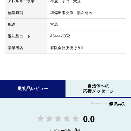
アレルギー表示
小麦・そば・大豆
配送時期
準備出来次第、順次発送
配送
常温
返礼品コード
43444-J052
事業者名
有限会社肥後そう川
自治体への
返礼品レビュー
応援メッセージ
0.0
0
レビュー件数：
件