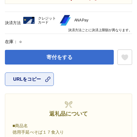
クレジット
ANA Pay
カード
決済方法
決済方法ごとに決済上限額が異なります。
在庫：
○
寄付をする
URLをコピー
お気に入
返礼品について
■商品名
徳用手延べそば１７食入り