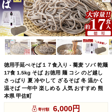
徳用手延べそば１７食入り - 蕎麦 ソバ 乾麺
17食 1.5kg そば お徳用 麺 コシ のど越し
さっぱり 夏 冷やして ざるそば 冬 温かく
温そば 一年中 楽しめる 人気 おすすめ 熊
本県 甲佐町
6,000円
寄付額