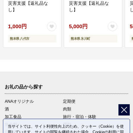
災害支援【返礼品な
災害支援【返礼品な
し】
し】
し
1,000円
5,000円
5
熊本県 八代市
熊本県 氷川町
お礼の品から探す
ANAオリジナル
定期便
酒
肉類
加工食品
旅行・宿泊・体験
魚介類
麺類
当サイトでは、サイト利便性向上のため、クッキー（Cookie）を使
用しています。サイトの閲覧を継続された場合、Cookieの利用に同
日用品・雑貨
野菜