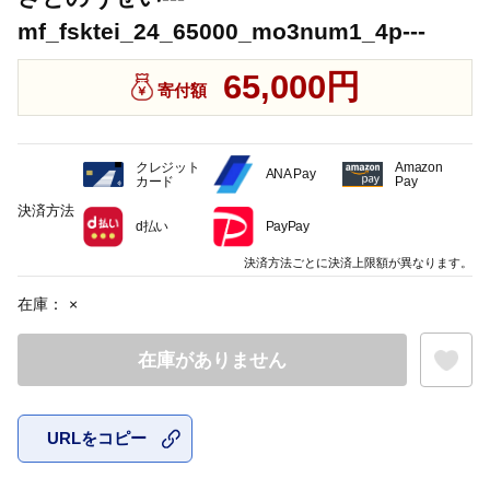
mf_fsktei_24_65000_mo3num1_4p---
65,000円
寄付額
クレジット
Amazon
ANA Pay
カード
Pay
決済方法
d払い
PayPay
決済方法ごとに決済上限額が異なります。
在庫：
×
在庫がありません
URLをコピー
お気に入