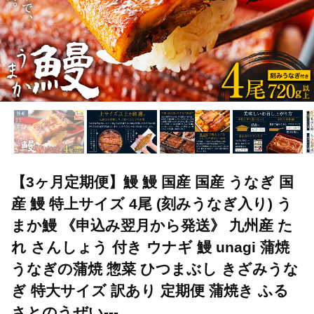
【3ヶ月定期便】鰻 鰻 国産 国産 うなぎ 国
産 鰻 特上サイズ 4尾 (刻みうなぎ入り) う
まか鰻 《申込み翌月から発送》 九州産 た
れ さんしょう 付き ウナギ 鰻 unagi 蒲焼
うなぎの蒲焼 惣菜 ひつまぶし きざみうな
ぎ 特大サイズ 訳あり 定期便 蒲焼き ふる
さとのうぜい---