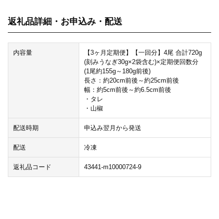
返礼品詳細・お申込み・配送
内容量
【3ヶ月定期便】【一回分】4尾 合計720g
(刻みうなぎ30g×2袋含む)×定期便回数分
(1尾約155g～180g前後)
長さ：約20cm前後～約25cm前後
幅：約5cm前後～約6.5cm前後
・タレ
・山椒
配送時期
申込み翌月から発送
配送
冷凍
返礼品コード
43441-m10000724-9