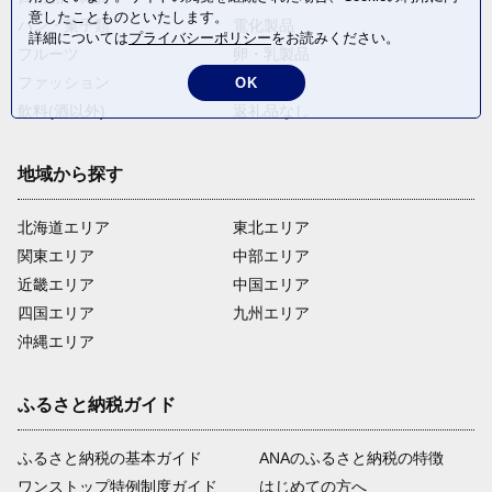
意したことものといたします。
パン・菓子類
電化製品
詳細については
プライバシーポリシー
をお読みください。
フルーツ
卵・乳製品
ファッション
米・穀物
OK
飲料(酒以外)
返礼品なし
地域から探す
北海道エリア
東北エリア
関東エリア
中部エリア
近畿エリア
中国エリア
四国エリア
九州エリア
沖縄エリア
ふるさと納税ガイド
ふるさと納税の基本ガイド
ANAのふるさと納税の特徴
ワンストップ特例制度ガイド
はじめての方へ