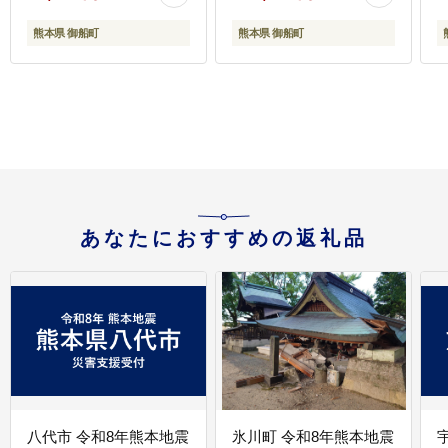
mifune_lcl_1376_mo6---
新鮮 さばきたて 真空パ
ック SQF ミシュラン 生
熊本県 御船町
熊本県 御船町
食用 肉 菅乃屋 熊本県御
船町 数量限定---
mifune_snk_18_mo12---
m
あなたにおすすめの返礼品
八代市 令和8年熊本地震
氷川町 令和8年熊本地震