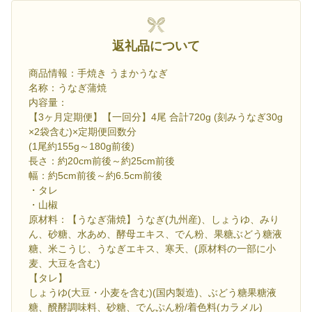
返礼品について
商品情報：手焼き うまかうなぎ
名称：うなぎ蒲焼
内容量：
【3ヶ月定期便】【一回分】4尾 合計720g (刻みうなぎ30g
×2袋含む)×定期便回数分
(1尾約155g～180g前後)
長さ：約20cm前後～約25cm前後
幅：約5cm前後～約6.5cm前後
・タレ
・山椒
原材料：【うなぎ蒲焼】うなぎ(九州産)、しょうゆ、みり
ん、砂糖、水あめ、酵母エキス、でん粉、果糖ぶどう糖液
糖、米こうじ、うなぎエキス、寒天、(原材料の一部に小
麦、大豆を含む)
【タレ】
しょうゆ(大豆・小麦を含む)(国内製造)、ぶどう糖果糖液
糖、醗酵調味料、砂糖、でんぷん粉/着色料(カラメル)