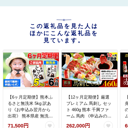
この返礼品を見た人は
ほかにこんな返礼品を
見ています。
【6ヶ月定期便】熊本ふ
【12ヶ月定期便】厳選
るさと無洗米 5kg 訳あ
プレミアム 馬刺し セッ
り《お申込み翌月から
ト 460g 熊本 千興ファ
出荷》 熊本県産 無洗米
ーム 馬肉 《申込みの翌
5kg×1袋---
月から発送》 冷凍 配送
71,500円
262,000円
6