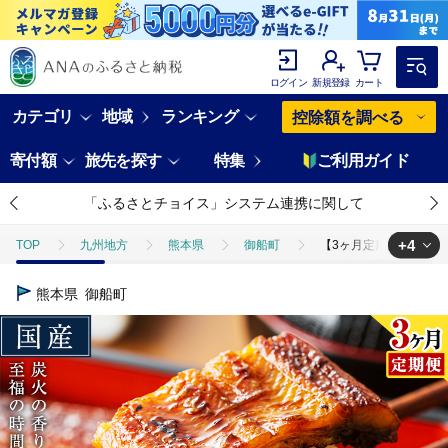
ログイン
新規登録
カート
カテゴリ
地域
ランキング
控除額を調べる
寄付額
旅先を探す
特集
ご利用ガイド
「ふるさとチョイス」システム連携に関して
+4
TOP
九州地方
熊本県
御船町
【3ヶ月定期便】鰻 鰻 国産
TOP
魚介類
【3ヶ月定期便】鰻 鰻 国産 国産 うなぎ 国産 鰻 特上サイ
熊本県
御船町
TOP
魚介類
うなぎ
【3ヶ月定期便】鰻 鰻 国産 国産 うなぎ 国
TOP
定期便
【3ヶ月定期便】鰻 鰻 国産 国産 うなぎ 国産 鰻 特上サイ
TOP
定期便
魚(定期便)
【3ヶ月定期便】鰻 鰻 国産 国産 うなぎ