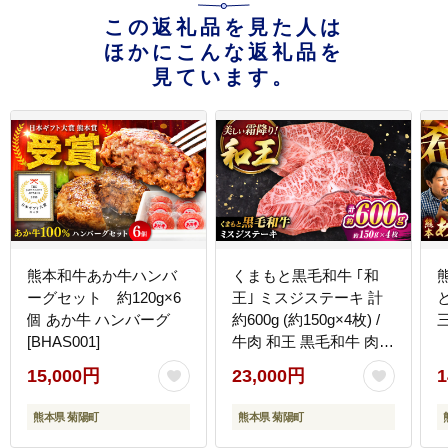
この返礼品を見た人は
ほかにこんな返礼品を
見ています。
熊本和牛あか牛ハンバ
くまもと黒毛和牛 ｢和
ーグセット 約120g×6
王｣ ミスジステーキ 計
個 あか牛 ハンバーグ
約600g (約150g×4枚) /
三
[BHAS001]
牛肉 和王 黒毛和牛 肉
ミスジ みすじ 希少部位
15,000円
23,000円
1
熊本県 菊陽町【菊池地
域農業協同組合】
熊本県 菊陽町
熊本県 菊陽町
[BHBQ010]