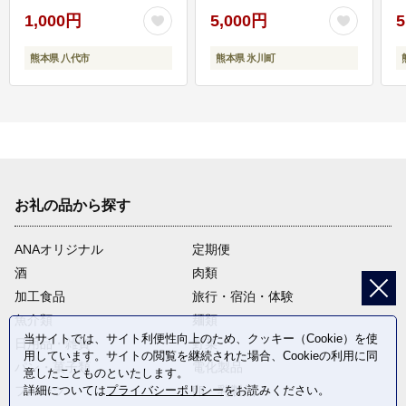
1,000円
5,000円
5
熊本県 八代市
熊本県 氷川町
お礼の品から探す
ANAオリジナル
定期便
酒
肉類
加工食品
旅行・宿泊・体験
魚介類
麺類
当サイトでは、サイト利便性向上のため、クッキー（Cookie）を使
日用品・雑貨
野菜
用しています。サイトの閲覧を継続された場合、Cookieの利用に同
パン・菓子類
電化製品
意したことものといたします。
詳細については
プライバシーポリシー
をお読みください。
フルーツ
卵・乳製品