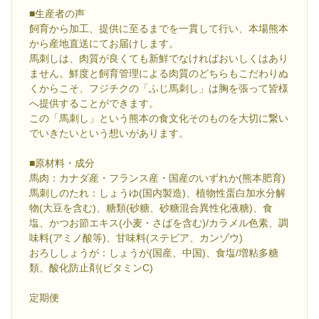
■生産者の声
飼育から加工、提供に至るまでを一貫して行い、本場熊本
から産地直送にてお届けします。
馬刺しは、肉質が良くても新鮮でなければおいしくはあり
ません。鮮度と飼育管理による肉質のどちらもこだわりぬ
くからこそ、フジチクの「ふじ馬刺し」は胸を張って皆様
へ提供することができます。
この「馬刺し」という熊本の食文化そのものを大切に繋い
でいきたいという想いがあります。
■原材料・成分
馬肉：カナダ産・フランス産・国産のいずれか(熊本肥育)
馬刺しのたれ：しょうゆ(国内製造)、植物性蛋白加水分解
物(大豆を含む)、糖類(砂糖、砂糖混合異性化液糖)、食
塩、かつお節エキス(小麦・さばを含む)/カラメル色素、調
味料(アミノ酸等)、甘味料(ステビア、カンゾウ)
おろししょうが：しょうが(国産、中国)、食塩/増粘多糖
類、酸化防止剤(ビタミンC)
定期便