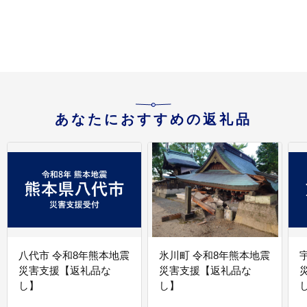
あなたにおすすめの返礼品
八代市 令和8年熊本地震
氷川町 令和8年熊本地震
災害支援【返礼品な
災害支援【返礼品な
し】
し】
し