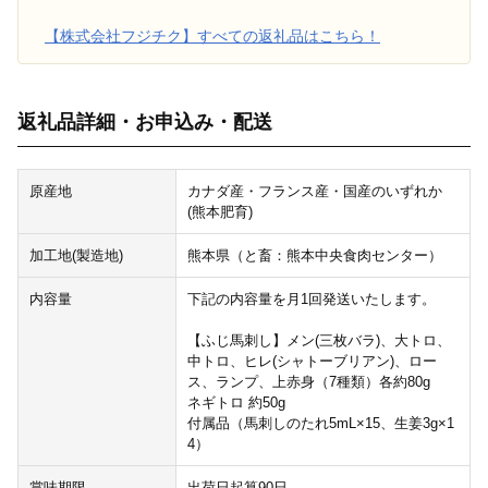
【株式会社フジチク】すべての返礼品はこちら！
返礼品詳細・お申込み・配送
原産地
カナダ産・フランス産・国産のいずれか
(熊本肥育)
加工地(製造地)
熊本県（と畜：熊本中央食肉センター）
内容量
下記の内容量を月1回発送いたします。
【ふじ馬刺し】メン(三枚バラ)、大トロ、
中トロ、ヒレ(シャトーブリアン)、ロー
ス、ランプ、上赤身（7種類）各約80g
ネギトロ 約50g
付属品（馬刺しのたれ5mL×15、生姜3g×1
4）
賞味期限
出荷日起算90日