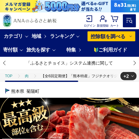
ログイン
新規登録
カート
カテゴリ
地域
ランキング
控除額を調べる
寄付額
旅先を探す
特集
ご利用ガイド
「ふるさとチョイス」システム連携に関して
+2
TOP
肉
【全6回定期便】「熊本特産」フジチクオリジナル 特選馬刺しの
TOP
肉
馬肉
【全6回定期便】「熊本特産」フジチクオリジナル 
熊本県
菊陽町
TOP
肉
馬肉
馬刺し
【全6回定期便】「熊本特産」フジチ