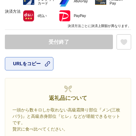
ANA Pay
カード
Pay
決済方法
d払い
PayPay
決済方法ごとに決済上限額が異なります。
受付終了
URLをコピー
お気に入
返礼品について
一頭から数キロしか取れない高級霜降り部位『メン(三枚
バラ)』と高級赤身部位『ヒレ』などが堪能できるセット
です。
贅沢に食べ比べてください。