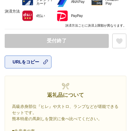
ANA Pay
カード
Pay
決済方法
d払い
PayPay
決済方法ごとに決済上限額が異なります。
受付終了
URLをコピー
お気に入
返礼品について
高級赤身部位『ヒレ』や大トロ、ランプなどが堪能できる
セットです。
熊本特産の馬刺しを贅沢に食べ比べてください。
■生産者の声