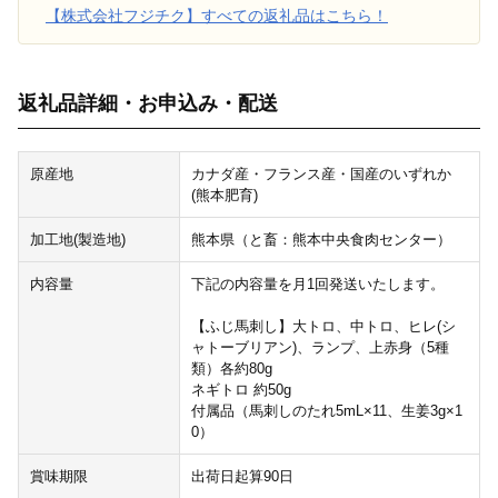
【株式会社フジチク】すべての返礼品はこちら！
返礼品詳細・お申込み・配送
原産地
カナダ産・フランス産・国産のいずれか
(熊本肥育)
加工地(製造地)
熊本県（と畜：熊本中央食肉センター）
内容量
下記の内容量を月1回発送いたします。
【ふじ馬刺し】大トロ、中トロ、ヒレ(シ
ャトーブリアン)、ランプ、上赤身（5種
類）各約80g
ネギトロ 約50g
付属品（馬刺しのたれ5mL×11、生姜3g×1
0）
賞味期限
出荷日起算90日