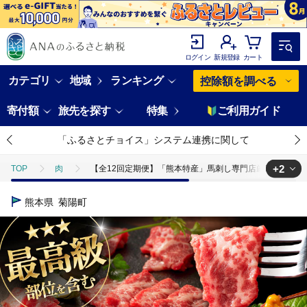
ログイン
新規登録
カート
カテゴリ
地域
ランキング
控除額を調べる
寄付額
旅先を探す
特集
ご利用ガイド
「ふるさとチョイス」システム連携に関して
+2
TOP
肉
【全12回定期便】「熊本特産」馬刺し専門店厳選の6種セット 3
TOP
肉
馬肉
【全12回定期便】「熊本特産」馬刺し専門店厳選の
熊本県
菊陽町
TOP
肉
馬肉
馬刺し
【全12回定期便】「熊本特産」馬刺