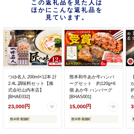
この返礼品を見た人は
ほかにこんな返礼品を
見ています。
つゆ名人 200ml×12本 計
熊本和牛あか牛ハンバ
2.4L 調味料セット【株
ーグセット 約120g×6
式会社山内本店】
個 あか牛 ハンバーグ
約
[BHAE032]
[BHAS001]
n
23,000円
15,000円
3
[
熊本県 菊陽町
熊本県 菊陽町