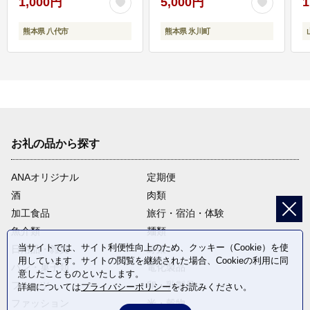
1,000円
5,000円
1
熊本県 八代市
熊本県 氷川町
お礼の品から探す
ANAオリジナル
定期便
酒
肉類
加工食品
旅行・宿泊・体験
魚介類
麺類
当サイトでは、サイト利便性向上のため、クッキー（Cookie）を使
日用品・雑貨
野菜
用しています。サイトの閲覧を継続された場合、Cookieの利用に同
パン・菓子類
電化製品
意したことものといたします。
フルーツ
卵・乳製品
詳細については
プライバシーポリシー
をお読みください。
ファッション
米・穀物