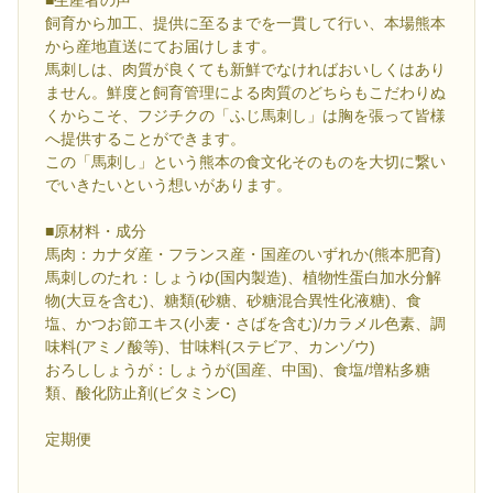
飼育から加工、提供に至るまでを一貫して行い、本場熊本
から産地直送にてお届けします。
馬刺しは、肉質が良くても新鮮でなければおいしくはあり
ません。鮮度と飼育管理による肉質のどちらもこだわりぬ
くからこそ、フジチクの「ふじ馬刺し」は胸を張って皆様
へ提供することができます。
この「馬刺し」という熊本の食文化そのものを大切に繋い
でいきたいという想いがあります。
■原材料・成分
馬肉：カナダ産・フランス産・国産のいずれか(熊本肥育)
馬刺しのたれ：しょうゆ(国内製造)、植物性蛋白加水分解
物(大豆を含む)、糖類(砂糖、砂糖混合異性化液糖)、食
塩、かつお節エキス(小麦・さばを含む)/カラメル色素、調
味料(アミノ酸等)、甘味料(ステビア、カンゾウ)
おろししょうが：しょうが(国産、中国)、食塩/増粘多糖
類、酸化防止剤(ビタミンC)
定期便