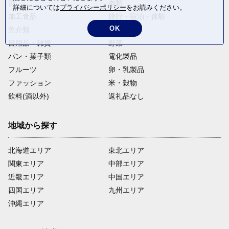
酒
肉類
詳細については
プライバシーポリシー
をお読みください。
加工食品
旅行・宿泊・体験
OK
魚介類
麺類
日用品・雑貨
野菜
パン・菓子類
電化製品
フルーツ
卵・乳製品
ファッション
米・穀物
飲料(酒以外)
返礼品なし
地域から探す
北海道エリア
東北エリア
関東エリア
中部エリア
近畿エリア
中国エリア
四国エリア
九州エリア
沖縄エリア