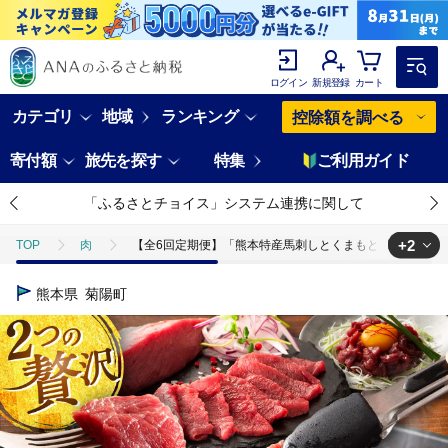
ログイン
新規登録
カート
カテゴリ
地域
ランキング
控除額を調べる
寄付額
旅先を探す
特集
ご利用ガイド
「ふるさとチョイス」システム連携に関して
+2
TOP
肉
【全6回定期便】「熊本特産馬刺しとくまもと黒毛和牛」フジチ
TOP
肉
馬肉
【全6回定期便】「熊本特産馬刺しとくまもと黒毛
熊本県
菊陽町
TOP
肉
馬肉
馬刺し
【全6回定期便】「熊本特産馬刺し