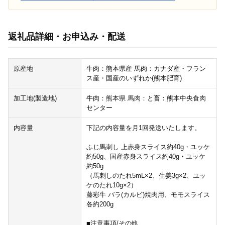
返礼品詳細・お申込み・配送
原産地
牛肉：熊本県産 馬肉：カナダ産・フラン
ス産・国産のいずれか(熊本肥育)
加工地(製造地)
牛肉：熊本県 馬肉：と畜：熊本中央食肉
センター
内容量
下記の内容量を月1回発送いたします。
ふじ馬刺し 上赤身スライス約40g・ユッケ
約50g、国産赤身スライス約40g・ユッケ
約50g
（馬刺しのたれ5mL×2、生姜3g×2、ユッ
ケのたれ10g×2）
藤彩牛 バラ(カルビ)焼肉用、モモスライス
各約200g
■注意事項/その他