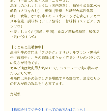
類、（一部に小麦・大豆・ごまを含む）
馬刺しのたれ：しょうゆ（国内製造）、植物性蛋白加水分
解物（大豆を含む）、糖類（砂糖、砂糖混合異性化液
糖）、食塩、かつお節エキス（小麦・さばを含む）／カラ
メル色素、調味料（アミノ酸等）、甘味料（ステビア、カ
ンゾウ）
生姜：しょうが(国産、中国)、食塩／増粘多糖類、酸化防
止剤(ビタミンC)
【くまもと黒毛和牛】
黒毛和牛の専門店『フジチク』オリジナルブランド黒毛和
牛『藤彩牛』。その肉質は柔らかく赤身とサシのバランス
の良さが特徴です。
カルビ肉は焼肉用人気NO.1で、ジューシーで肉の旨みが
たっぷりです。
モモ肉は赤身の美味しさを堪能できる部位で、適度なサシ
の甘みが肉の旨みを引き立てます。
定期便
【株式会社フジチク】すべての返礼品はこちら！