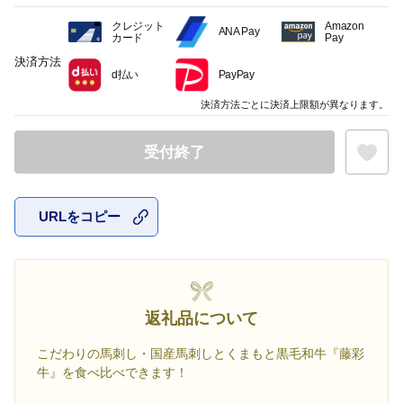
クレジット
Amazon
ANA Pay
カード
Pay
決済方法
d払い
PayPay
決済方法ごとに決済上限額が異なります。
受付終了
URLをコピー
お気に入
返礼品について
こだわりの馬刺し・国産馬刺しとくまもと黒毛和牛『藤彩
牛』を食べ比べできます！