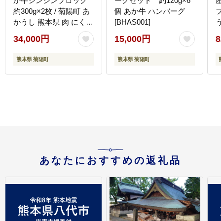
か牛シンシンブロック
ーグセット 約120g×6
約300g×2枚 / 菊陽町 あ
個 あか牛 ハンバーグ
フ
かうし 熊本県 肉 にく
[BHAS001]
う
niku ブランド 旨み 【有
34,000円
15,000円
8
限会社 三協畜産】
[BHAS015]
[
熊本県 菊陽町
熊本県 菊陽町
あなたにおすすめの返礼品