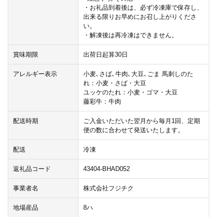
・お礼品到着後は、必ず冷凍庫で保存し、
出来る限りお早めにお召し上がりくださ
い。
・解凍後は再冷凍はできません。
賞味期限
出荷日起算30日
アレルギー表示
小麦､さば､牛肉､大豆､ごま 馬刺しのた
れ：小麦・さば・大豆
ユッケのたれ：小麦・ゴマ・大豆
藤彩牛：牛肉
配送時期
ご入金いただいた翌月から毎月1回、定期
便の数に合わせて発送いたします。
配送
冷凍
返礼品コード
43404-BHAD052
事業者名
株式会社フジチク
地場産品
8ハ