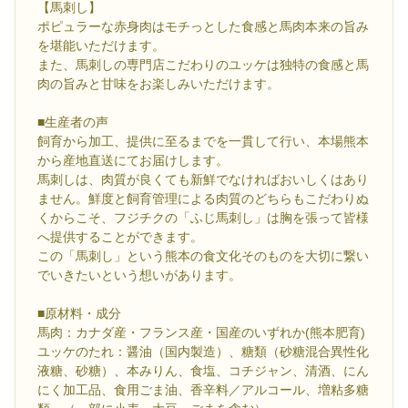
【馬刺し】
ポピュラーな赤身肉はモチっとした食感と馬肉本来の旨み
を堪能いただけます。
また、馬刺しの専門店こだわりのユッケは独特の食感と馬
肉の旨みと甘味をお楽しみいただけます。
■生産者の声
飼育から加工、提供に至るまでを一貫して行い、本場熊本
から産地直送にてお届けします。
馬刺しは、肉質が良くても新鮮でなければおいしくはあり
ません。鮮度と飼育管理による肉質のどちらもこだわりぬ
くからこそ、フジチクの「ふじ馬刺し」は胸を張って皆様
へ提供することができます。
この「馬刺し」という熊本の食文化そのものを大切に繋い
でいきたいという想いがあります。
■原材料・成分
馬肉：カナダ産・フランス産・国産のいずれか(熊本肥育)
ユッケのたれ：醤油（国内製造）、糖類（砂糖混合異性化
液糖、砂糖）、本みりん、食塩、コチジャン、清酒、にん
にく加工品、食用ごま油、香辛料／アルコール、増粘多糖