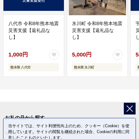
八代市 令和8年熊本地震
氷川町 令和8年熊本地震
災害支援【返礼品な
災害支援【返礼品な
し】
し】
し
1,000円
5,000円
5
熊本県 八代市
熊本県 氷川町
お礼の品から探す
当サイトでは、サイト利便性向上のため、クッキー（Cookie）を使
用しています。サイトの閲覧を継続された場合、Cookieの利用に同
ANAオリジナル
定期便
意したことものといたします。