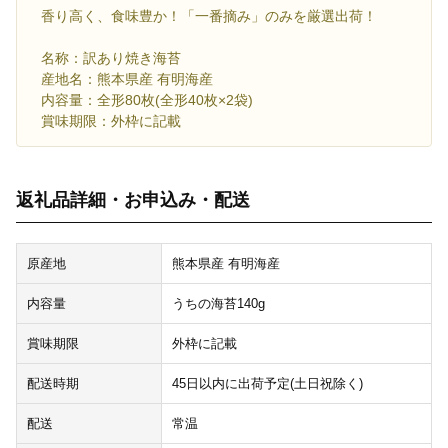
香り高く、食味豊か！「一番摘み」のみを厳選出荷！
名称：訳あり焼き海苔
産地名：熊本県産 有明海産
内容量：全形80枚(全形40枚×2袋)
賞味期限：外枠に記載
返礼品詳細・お申込み・配送
原産地
熊本県産 有明海産
内容量
うちの海苔140g
賞味期限
外枠に記載
配送時期
45日以内に出荷予定(土日祝除く)
配送
常温