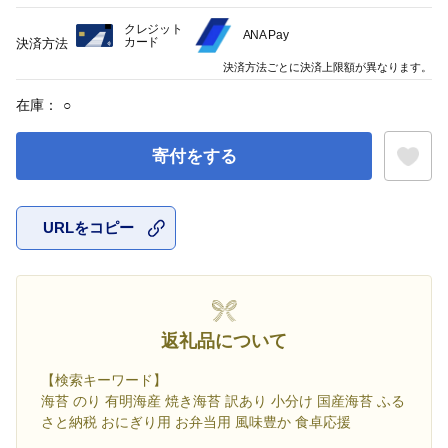
クレジット
ANA Pay
カード
決済方法
決済方法ごとに決済上限額が異なります。
在庫：
○
寄付をする
URLをコピー
お気に入
返礼品について
【検索キーワード】
海苔 のり 有明海産 焼き海苔 訳あり 小分け 国産海苔 ふる
さと納税 おにぎり用 お弁当用 風味豊か 食卓応援