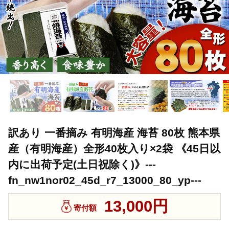
訳あり 一番摘み 有明海産 海苔 80枚 熊本県
産（有明海産）全形40枚入り×2袋 《45日以
内に出荷予定(土日祝除く)》---
fn_nw1nor02_45d_r7_13000_80_yp---
13,000円
寄付額