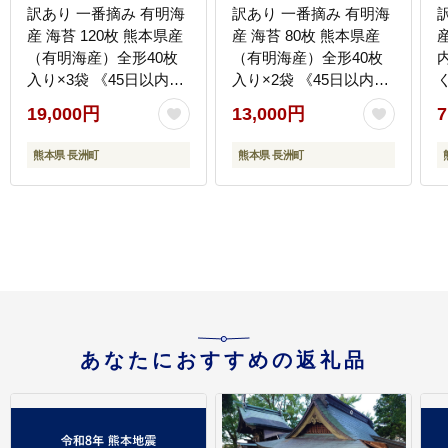
訳あり 一番摘み 有明海
訳あり 一番摘み 有明海
産 海苔 120枚 熊本県産
産 海苔 80枚 熊本県産
産
（有明海産）全形40枚
（有明海産）全形40枚
入り×3袋 《45日以内に
入り×2袋 《45日以内に
出荷予定(土日祝除
出荷予定(土日祝除
19,000円
13,000円
7
く)》---
く)》---
f
fn_nw1nor03_45d_r7_19000_120mai-
fn_nw1nor02_45d_r7_13000_80_
--
熊本県 長洲町
熊本県 長洲町
--
--
あなたにおすすめの返礼品