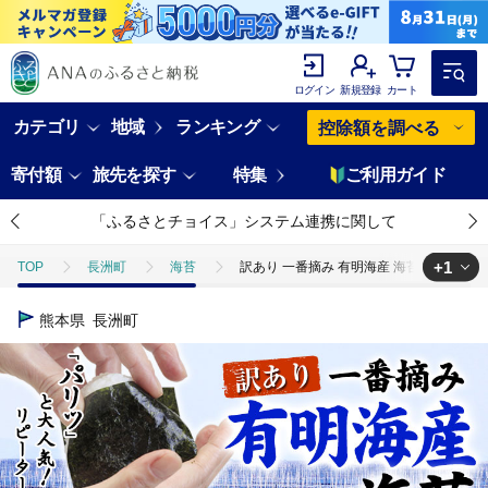
ログイン
新規登録
カート
カテゴリ
地域
ランキング
控除額を調べる
寄付額
旅先を探す
特集
ご利用ガイド
「ふるさとチョイス」システム連携に関して
+1
TOP
長洲町
海苔
訳あり 一番摘み 有明海産 海苔 80枚 熊本県産（
TOP
加工食品
乾物
ほかの乾物
訳あり 一番摘み 有明海産
熊本県
長洲町