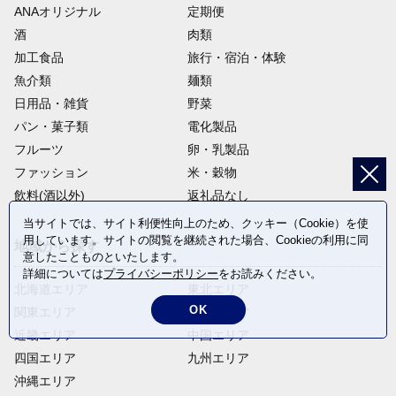
ANAオリジナル
定期便
酒
肉類
加工食品
旅行・宿泊・体験
魚介類
麺類
日用品・雑貨
野菜
パン・菓子類
電化製品
フルーツ
卵・乳製品
ファッション
米・穀物
飲料(酒以外)
返礼品なし
当サイトでは、サイト利便性向上のため、クッキー（Cookie）を使
用しています。サイトの閲覧を継続された場合、Cookieの利用に同
地域から探す
意したことものといたします。
詳細については
プライバシーポリシー
をお読みください。
北海道エリア
東北エリア
OK
関東エリア
中部エリア
近畿エリア
中国エリア
四国エリア
九州エリア
沖縄エリア