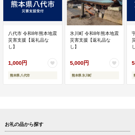
八代市 令和8年熊本地震
氷川町 令和8年熊本地震
災害支援【返礼品な
災害支援【返礼品な
し】
し】
し
1,000円
5,000円
5
熊本県 八代市
熊本県 氷川町
お礼の品から探す