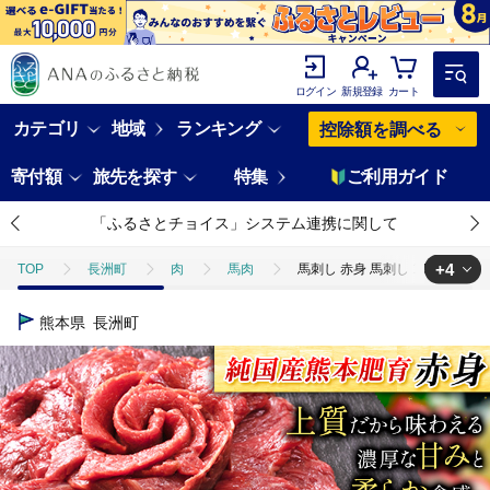
ログイン
新規登録
カート
カテゴリ
地域
ランキング
控除額を調べる
寄付額
旅先を探す
特集
ご利用ガイド
「ふるさとチョイス」システム連携に関して
+4
TOP
長洲町
肉
馬肉
馬刺し 赤身 馬刺し 1.5kg【純 国
TOP
肉
馬刺し 赤身 馬刺し 1.5kg【純 国産 熊本 肥育】 たっぷり タレ
熊本県
長洲町
TOP
肉
馬肉
馬刺し 赤身 馬刺し 1.5kg【純 国産 熊本 肥育】 
TOP
肉
馬肉
馬刺し
馬刺し 赤身 馬刺し 1.5kg【純 国
TOP
肉
馬肉
ほかの馬肉
馬刺し 赤身 馬刺し 1.5kg【