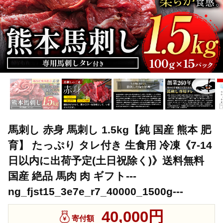
馬刺し 赤身 馬刺し 1.5kg【純 国産 熊本 肥
育】 たっぷり タレ付き 生食用 冷凍《7-14
日以内に出荷予定(土日祝除く)》送料無料
国産 絶品 馬肉 肉 ギフト---
ng_fjst15_3e7e_r7_40000_1500g---
40,000円
寄付額