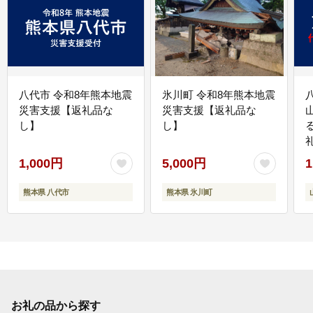
八代市 令和8年熊本地震
氷川町 令和8年熊本地震
災害支援【返礼品な
災害支援【返礼品な
し】
し】
1,000円
5,000円
1
熊本県 八代市
熊本県 氷川町
お礼の品から探す