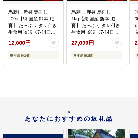
馬刺し 赤身 馬刺し
馬刺し 赤身 馬刺し
400g【純 国産 熊本 肥
1kg【純 国産 熊本 肥
育】 たっぷり タレ付き
育】 たっぷり タレ付き
生食用 冷凍《7-14日以
生食用 冷凍《7-14日以
内に出荷予定(土日祝除
内に出荷予定(土日祝除
12,000円
27,000円
2
く)》送料無料 国産 絶品
く)》送料無料 国産 絶品
n
馬肉 肉 ギフト---
馬肉 肉 ギフト---
--
熊本県 長洲町
熊本県 長洲町
ng_fjst4_3e7e_r8_12000_400g-
ng_fjst10_3e7e_r7_27000_1000g
--
--
あなたにおすすめの返礼品