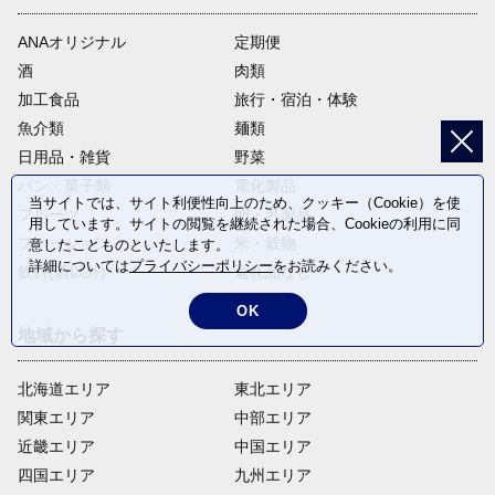
ANAオリジナル
定期便
酒
肉類
加工食品
旅行・宿泊・体験
魚介類
麺類
日用品・雑貨
野菜
パン・菓子類
電化製品
当サイトでは、サイト利便性向上のため、クッキー（Cookie）を使
フルーツ
卵・乳製品
用しています。サイトの閲覧を継続された場合、Cookieの利用に同
ファッション
米・穀物
意したことものといたします。
詳細については
プライバシーポリシー
をお読みください。
飲料(酒以外)
返礼品なし
OK
地域から探す
北海道エリア
東北エリア
関東エリア
中部エリア
近畿エリア
中国エリア
四国エリア
九州エリア