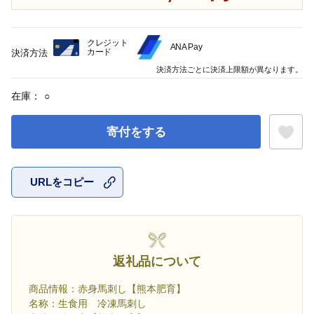
クレジット
ANA Pay
カード
決済方法
決済方法ごとに決済上限額が異なります。
在庫：
○
寄付をする
URLをコピー
お気に入
返礼品について
商品情報：赤身馬刺し【熊本肥育】
名称：生食用 冷凍馬刺し