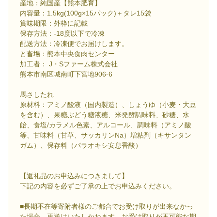
産地：純国産【熊本肥育】
内容量：1.5kg(100g×15パック)＋タレ15袋
賞味期限：外枠に記載
保存方法：-18度以下で冷凍
配送方法：冷凍便でお届けします。
と畜場：熊本中央食肉センター
加工者： J・Sファーム株式会社
熊本市南区城南町下宮地906-6
馬さしたれ
原材料：アミノ酸液（国内製造）、しょうゆ（小麦・大豆
を含む）、果糖ぶどう糖液糖、米発酵調味料、砂糖、水
飴、食塩/カラメル色素、アルコール、調味料（アミノ酸
等、甘味料（甘草、サッカリンNa）増粘剤（キサンタン
ガム）、保存料（パラオキシ安息香酸）
【返礼品のお申込みにつきまして】
下記の内容を必ずご了承の上でお申込みください。
■長期不在等寄附者様のご都合でお受け取りが出来なかっ
た場合、再送はいたしかねます。お受け取りが不可能な期