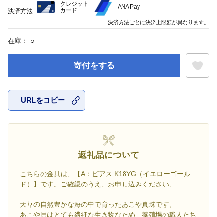
クレジット
ANA Pay
カード
決済方法
決済方法ごとに決済上限額が異なります。
在庫：
○
寄付をする
URLをコピー
お気に入
返礼品について
こちらの金具は、【A：ピアス K18YG（イエローゴール
ド）】です。ご確認のうえ、お申し込みください。
天草の自然豊かな海の中で育ったあこや真珠です。
あこや貝はとても繊細な生き物なため、養殖場の職人たち