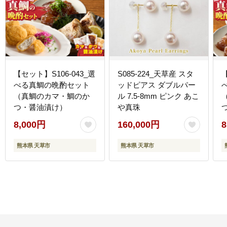
【セット】S106-043_選
S085-224_天草産 スタ
【
べる真鯛の晩酌セット
ッドピアス ダブルパー
（真鯛のカマ・鯛のか
ル 7.5-8mm ピンク あこ
つ・醤油漬け）
や真珠
8,000円
160,000円
8
熊本県 天草市
熊本県 天草市