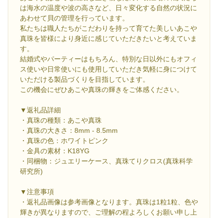
は海水の温度や波の高さなど、日々変化する自然の状況に
あわせて貝の管理を行っています。
私たちは職人たちがこだわりを持って育てた美しいあこや
真珠を皆様により身近に感じていただきたいと考えていま
す。
結婚式やパーティーはもちろん、特別な日以外にもオフィ
ス使いや日常使いにも使用していただき気軽に身につけて
いただける製品づくりを目指しています。
この機会にぜひあこや真珠の輝きをご体感ください。
▼返礼品詳細
・真珠の種類：あこや真珠
・真珠の大きさ：8mm - 8.5mm
・真珠の色：ホワイトピンク
・金具の素材：K18YG
・同梱物：ジュエリーケース、真珠てりクロス(真珠科学
研究所)
▼注意事項
・返礼品画像は参考画像となります。真珠は1粒1粒、色や
輝きが異なりますので、ご理解の程よろしくお願い申し上