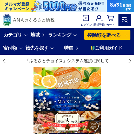
ログイン
新規登録
カート
カテゴリ
地域
ランキング
控除額を調べる
寄付額
旅先を探す
特集
ご利用ガイド
「ふるさとチョイス」システム連携に関して