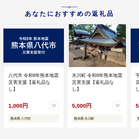
あなたにおすすめの返礼品
八代市 令和8年熊本地震
氷川町 令和8年熊本地震
災害支援【返礼品な
災害支援【返礼品な
し】
し】
し
1,000円
5,000円
5
熊本県 八代市
熊本県 氷川町