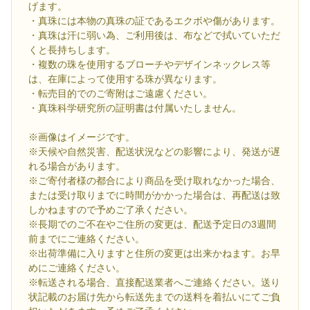
げます。
・真珠には本物の真珠の証であるエクボや傷があります。
・真珠は汗に弱い為、ご利用後は、布などで拭いていただ
くと長持ちします。
・複数の珠を使用するブローチやデザインネックレス等
は、在庫によって使用する珠が異なります。
・転売目的でのご寄附はご遠慮ください。
・真珠科学研究所の証明書は付属いたしません。
※画像はイメージです。
※天候や自然災害、配送状況などの影響により、発送が遅
れる場合があります。
※ご寄付者様の都合により商品を受け取れなかった場合、
または受け取りまでに時間がかかった場合は、再配送は致
しかねますので予めご了承ください。
※長期でのご不在やご住所の変更は、配送予定日の3週間
前までにご連絡ください。
※出荷準備に入りますと住所の変更は出来かねます。お早
めにご連絡ください。
※転送される場合、直接配送業者へご連絡ください。送り
状記載のお届け先から転送先までの送料を着払いにてご負