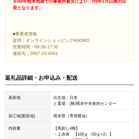
※R8年熊本地震での事業所被災により、R9年1月以降の出
荷となります。
■事業者情報
提供：オンラインショッピングASOMO
営業時間：09:30-17:30
連絡先：0967-23-6061
返礼品詳細・お申込み・配送
原産地
出生地：日本
と畜場：(株)熊本中央食肉センター
加工地(製造地)
熊本県（専用醤油）
内容量
【馬刺し4種】
・上赤身 【100ｇ（50ｇ×2）】