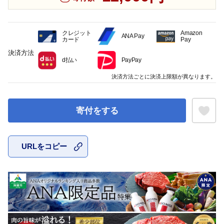
クレジット
Amazon
ANA Pay
カード
Pay
決済方法
d払い
PayPay
決済方法ごとに決済上限額が異なります。
寄付をする
URLをコピー
お気に入