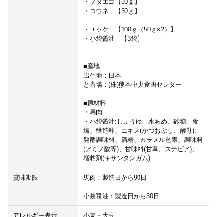
・フタエゴ【50ｇ】
・コウネ 【30ｇ】
・ユッケ 【100ｇ（50ｇ×2）】
・小袋醤油 【3袋】
■産地
出生地：日本
と畜場：(株)熊本中央食肉センター
■原材料
・馬肉
・小袋醤油:しょうゆ、水あめ、砂糖、食
塩、醸造酢、エキス(かつおぶし、酵母)、
発酵調味料、酒精、カラメル色素、調味料
(アミノ酸等)、甘味料(甘草、ステビア)、
増粘剤(キサンタンガム)
賞味期限
馬肉：製造日から90日
小袋醤油：製造日から30日
アレルギー表示
小麦・大豆