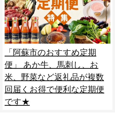
「阿蘇市のおすすめ定期
便」 あか牛、馬刺し、お
米、野菜など返礼品が複数
回届くお得で便利な定期便
です★