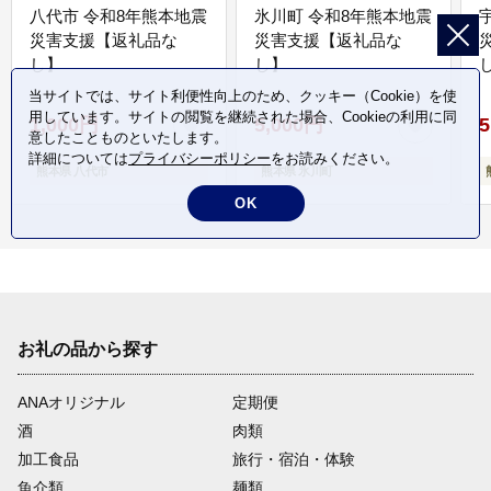
八代市 令和8年熊本地震
氷川町 令和8年熊本地震
災害支援【返礼品な
災害支援【返礼品な
し】
し】
し
当サイトでは、サイト利便性向上のため、クッキー（Cookie）を使
用しています。サイトの閲覧を継続された場合、Cookieの利用に同
1,000円
5,000円
5
意したことものといたします。
詳細については
プライバシーポリシー
をお読みください。
熊本県 八代市
熊本県 氷川町
OK
お礼の品から探す
ANAオリジナル
定期便
酒
肉類
加工食品
旅行・宿泊・体験
魚介類
麺類