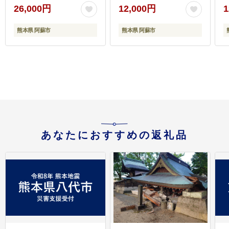
ランド牛 和牛 肉 牛肉
特産品 ヘルシー 高タン
26,000円
12,000円
1
国産 ステーキ ハンバー
パク おすすめ 冷凍 父の
グ ジューシー 人気 希少
日 母の日 お中元 御歳暮
熊本県 阿蘇市
熊本県 阿蘇市
豪華 希少 熊本 阿蘇
おつまみ プレゼント 贈
答用 熊本県 阿蘇市
あなたにおすすめの返礼品