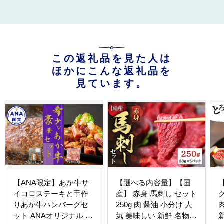
この返礼品を見た人は
ほかにこんな返礼品を
見ています。
【ANA限定】あか牛サ
【選べる内容量】【国
イコロステーキと手作
産】 赤身 馬刺し セット
ク
りあか牛ハンバーグセ
250g 肉 醤油 小分け 人
ット ANAオリジナル ブ
気 美味しい 新鮮 名物