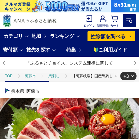
ログイン
新規登録
カート
カテゴリ
地域
ランキング
控除額を調べる
寄付額
旅先を探す
特集
ご利用ガイド
「ふるさとチョイス」システム連携に関して
+3
TOP
阿蘇市
馬刺し
【阿蘇牧場】国産馬刺し ４種 280g 国
TOP
肉
【阿蘇牧場】国産馬刺し ４種 280g 国内産 馬刺し専用醤油 
熊本県
阿蘇市
TOP
肉
馬肉
【阿蘇牧場】国産馬刺し ４種 280g 国内産 馬
TOP
肉
馬肉
馬刺し
【阿蘇牧場】国産馬刺し ４種 28