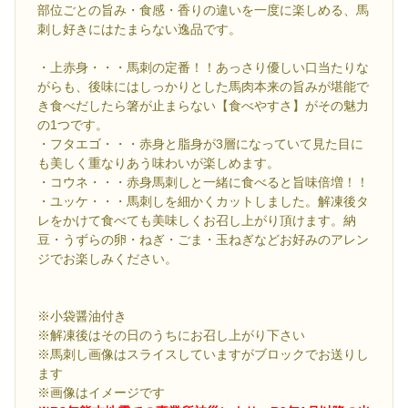
部位ごとの旨み・食感・香りの違いを一度に楽しめる、馬
刺し好きにはたまらない逸品です。
・上赤身・・・馬刺の定番！！あっさり優しい口当たりな
がらも、後味にはしっかりとした馬肉本来の旨みが堪能で
き食べだしたら箸が止まらない【食べやすさ】がその魅力
の1つです。
・フタエゴ・・・赤身と脂身が3層になっていて見た目に
も美しく重なりあう味わいが楽しめます。
・コウネ・・・赤身馬刺しと一緒に食べると旨味倍増！！
・ユッケ・・・馬刺しを細かくカットしました。解凍後タ
レをかけて食べても美味しくお召し上がり頂けます。納
豆・うずらの卵・ねぎ・ごま・玉ねぎなどお好みのアレン
ジでお楽しみください。
※小袋醤油付き
※解凍後はその日のうちにお召し上がり下さい
※馬刺し画像はスライスしていますがブロックでお送りし
ます
※画像はイメージです