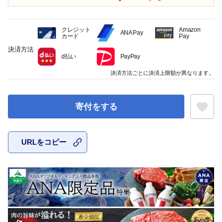
クレジット
Amazon
ANA Pay
カード
Pay
決済方法
d払い
PayPay
決済方法ごとに決済上限額が異なります。
寄付をする
URLをコピー
お気に入