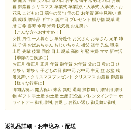
築 開店 開業 父の日 母の日 お中元 御中元 敬老の日 お歳
暮 御歳暮 クリスマス 卒業式 卒業祝い 入学式 入学祝い お
花見 こどもの日 端午の節句 母の日 お年賀 寒中見舞い 退
職 就職 贈答品 ギフト 誕生日 プレゼント 贈り物 親戚 還
暦 古希 喜寿 傘寿 米寿 快気祝 お見舞い
【こんな方へおすすめ！】
女性 男性 一人暮らし 単身赴任 お父さん お母さん 兄弟 姉
妹 子供 おばあちゃん おじいちゃん 祖父 祖母 先生 職場
上司 先輩 後輩 同僚 目上 親戚 高齢 年配 主婦 ママ 新生活
【季節のご挨拶に】
お正月 御正月 正月 年賀 御年賀 お年賀 父の日 母の日 ひ
な祭り 雛祭り 子どもの日 御中元 お中元 中元 盆 お盆 残
暑見舞い クリスマスプレゼント クリスマス お歳暮 御歳暮
【様々な行事に】
御開店祝い 開店祝い 来客 異動 退職 挨拶周り 贈答用 贈り
物 ギフト 手土産 お土産 土産 記念品 バレンタインデー ホ
ワイトデー 御礼 謝礼 お返し お祝い返し 御見舞い御礼
返礼品詳細・お申込み・配送