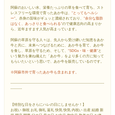
阿蘇のおいしい水、栄養たっぷりの草を食べて育ち、スト
レスフリーな環境で育ったあか牛は、
”とってもヘルシ
ー”
。赤身の旨味がギュッと濃縮されており、
”余分な脂肪
はなく、あっさりと食べられる”
ので健康志向の高まりか
ら、近年ますます人気が高まっています。
阿蘇の草原を守る人々は、先人から受け継いだ知恵をあか
牛と共に、未来へつなげるために、あか牛を育て、あか牛
を食し、草原を守るため、そして、
“SDGs・味・健康”
と
いう魅力を兼ね備えた「あか牛」をより多くの方に知って
もらいたいという思いで、あか牛を販売しているのです。
※阿蘇市外で育ったあか牛も含まれます。
-------------------------------------------------------------------------
---------
【特別な日をさらにハレの日にしませんか！】
お祝い 御祝 お礼 御礼 返礼 快気 快気 内祝い 出産 結婚 新