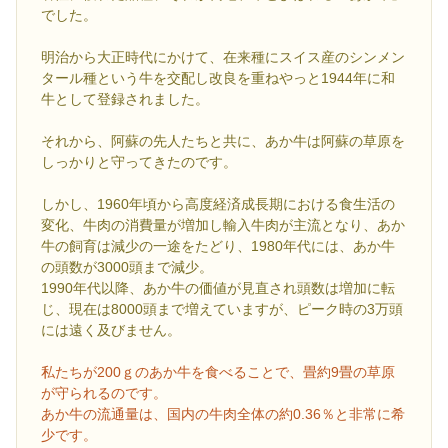
でした。
明治から大正時代にかけて、在来種にスイス産のシンメン
タール種という牛を交配し改良を重ねやっと1944年に和
牛として登録されました。
それから、阿蘇の先人たちと共に、あか牛は阿蘇の草原を
しっかりと守ってきたのです。
しかし、1960年頃から高度経済成長期における食生活の
変化、牛肉の消費量が増加し輸入牛肉が主流となり、あか
牛の飼育は減少の一途をたどり、1980年代には、あか牛
の頭数が3000頭まで減少。
1990年代以降、あか牛の価値が見直され頭数は増加に転
じ、現在は8000頭まで増えていますが、ピーク時の3万頭
には遠く及びません。
私たちが200ｇのあか牛を食べることで、畳約9畳の草原
が守られるのです。
あか牛の流通量は、国内の牛肉全体の約0.36％と非常に希
少です。