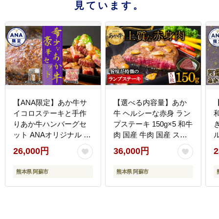
見ています。
【ANA限定】あか牛サ
【選べる内容量】あか
イコロステーキと手作
牛 ヘルシーな赤身 ラン
りあか牛ハンバーグセ
プステーキ 150g×5 和牛
ット ANAオリジナル ブ
肉 国産 牛肉 国産 ステ
ランド牛 和牛 肉 牛肉
ーキ ブランド牛 人気 希
26,000円
36,000円
2
国産 ステーキ ハンバー
少 希少部位 ランプ肉 赤
グ ジューシー 人気 希少
身 ヘルシー 熊本 阿蘇
熊本県 阿蘇市
熊本県 阿蘇市
豪華 希少 熊本 阿蘇