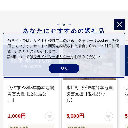
あなたにおすすめの返礼品
当サイトでは、サイト利便性向上のため、クッキー（Cookie）を使
用しています。サイトの閲覧を継続された場合、Cookieの利用に同
意したことものといたします。
詳細については
プライバシーポリシー
をお読みください。
OK
八代市 令和8年熊本地震
氷川町 令和8年熊本地震
災害支援【返礼品な
災害支援【返礼品な
し】
し】
し
1,000円
5,000円
5
熊本県 八代市
熊本県 氷川町