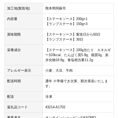
加工地(製造地)
熊本県阿蘇市
内容量
【ステーキソース】200g×1
【ランプステーキ】150g×3
賞味期限
【ステーキソース】製造日から60日
【ランプステーキ】30日
栄養成分
【ステーキソース】100g当たり エネルギ
ー103kcal、たんぱく質5.9g、脂質0g、炭
水化物19.8g、食塩相当量11.2g
アレルギー表示
小麦、大豆、牛肉
配送時期
通年 ※準備でき次第、順次発送いたしま
す。
配送
冷凍
返礼品コード
43214-A1702
事業者名
オンラインショッピングASOMO