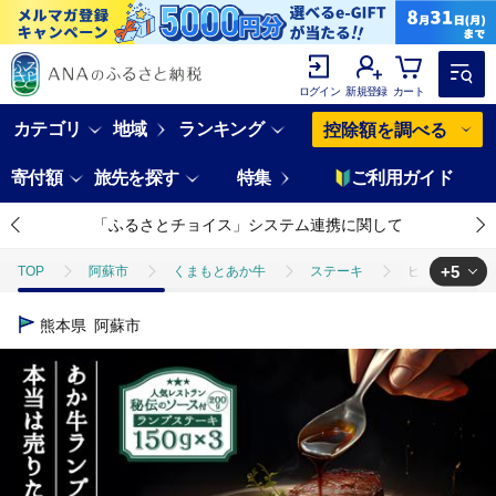
ログイン
新規登録
カート
カテゴリ
地域
ランキング
控除額を調べる
寄付額
旅先を探す
特集
ご利用ガイド
「ふるさとチョイス」システム連携に関して
+5
TOP
阿蘇市
くまもとあか牛
ステーキ
ヒバリグリルの
TOP
肉
ヒバリグリルのステーキソース200g付あか牛ランプステーキ15
熊本県
阿蘇市
TOP
肉
牛肉
ヒバリグリルのステーキソース200g付あか牛ランプ
TOP
肉
牛肉
ステーキ(牛肉)
ヒバリグリルのステーキソー
TOP
加工食品
調味料
ヒバリグリルのステーキソース200g付あ
TOP
加工食品
調味料
ほかの調味料
ヒバリグリルのステ