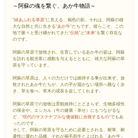
～阿蘇の魂を繋ぐ、あか牛物語～
"緑あふれる草原"
に見える、褐色の影。それは、阿蘇の雄
大な自然と共に生きる
"あか牛"
たちです。彼らこそ、この
地で脈々と受け継がれてきた
“伝統”
と
”未来”
を繋ぐ存在な
のです。
阿蘇の草原で放牧され、生育しているあか牛の姿は、阿蘇
を訪れる観光客に感動を与えるとともに、雄大な阿蘇の草
原を守っています。
阿蘇の草原は、人々の力だけでは維持する事が出来ず、放
牧されたあか牛たちが、人の手が届かない場所へ難なく歩
き、草を食べ、草木の成長を促してくれます。
阿蘇の草原での放牧は景観維持にとどまらず、生物多様性
の保全や、エシカル（牛の健康・幸せ）にもつながるな
ど、
”現代のサステナブルな価値観に合致するもの”
でもあ
ったのです。
そして、阿蘇の草原を守るために必要とされる、耐寒、耐
暑性に優れた品種、それが褐毛和牛とよばれる「あか牛」