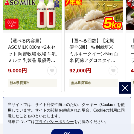
【選べる内容量】
【選べる回数】【定期
ASOMILK 800ml×2本セ
便全6回】 特別栽培米
ット 阿部牧場 牧場 牛乳
ミルキークイーン5kg 白
ミルク 乳製品 最優秀味
米 阿蘇アグロスタイル
覚賞 三ツ星受賞 搾りた
精米 米 ごはん 人気 美
9,000円
92,000円
4
て こだわり 人気 濃厚
味しい 甘味 もちもち な
5
贅沢 詰め合わせ 熊本 阿
めらか 減農薬 湧水 熊本
熊本県 阿蘇市
熊本県 阿蘇市
蘇
県 阿蘇市
当サイトでは、サイト利便性向上のため、クッキー（Cookie）を使
用しています。サイトの閲覧を継続された場合、Cookieの利用に同
意したことものといたします。
詳細については
プライバシーポリシー
をお読みください。
OK