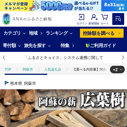
ログイン
新規登録
カート
カテゴリ
地域
ランキング
控除額を調べる
寄付額
旅先を探す
特集
ご利用ガイド
「ふるさとチョイス」システム連携に関して
+2
TOP
阿蘇市
人気返礼品
【選べる内容量】阿蘇の薪 広葉樹100
TOP
日用品・雑貨
【選べる内容量】阿蘇の薪 広葉樹100kg （20k
熊本県
阿蘇市
TOP
日用品・雑貨
ほかの雑貨・日用品
【選べる内容量】阿蘇の