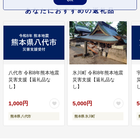
あなたにおすすめの返礼品
八代市 令和8年熊本地震
氷川町 令和8年熊本地震
災害支援【返礼品な
災害支援【返礼品な
し】
し】
し
1,000円
5,000円
5
熊本県 八代市
熊本県 氷川町