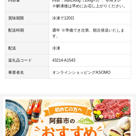
内容量
内容：馬肉300g（100g×3）、専用タレ
※解凍後は早めにお召し上がりください。
賞味期限
冷凍で120日
配送時期
通年 ※準備でき次第、順次発送いたしま
す。
配送
冷凍
返礼品コード
43214-A1543
事業者名
オンラインショッピングASOMO