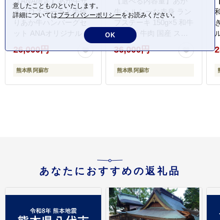
【ANA限定】あか牛サ
【選べる内容量】あか
意したことものといたします。
イコロステーキと手作
牛 ヘルシーな赤身 ラン
詳細については
プライバシーポリシー
をお読みください。
りあか牛ハンバーグセ
プステーキ 150g×5 和牛
ット ANAオリジナル ブ
肉 国産 牛肉 国産 ステ
OK
ランド牛 和牛 肉 牛肉
ーキ ブランド牛 人気 希
26,000円
36,000円
2
国産 ステーキ ハンバー
少 希少部位 ランプ肉 赤
グ ジューシー 人気 希少
身 ヘルシー 熊本 阿蘇
熊本県 阿蘇市
熊本県 阿蘇市
豪華 希少 熊本 阿蘇
あなたにおすすめの返礼品