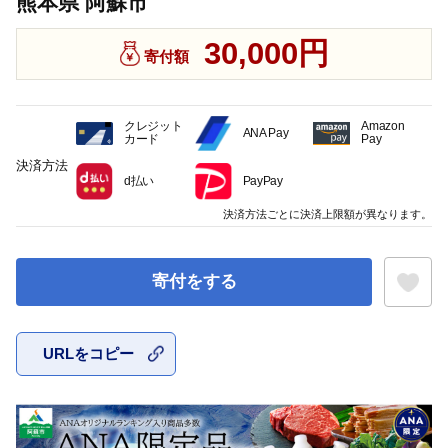
熊本県 阿蘇市
30,000円
寄付額
クレジット
Amazon
ANA Pay
カード
Pay
決済方法
d払い
PayPay
決済方法ごとに決済上限額が異なります。
寄付をする
URLをコピー
お気に入