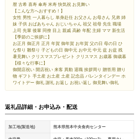
暦 古希 喜寿 傘寿 米寿 快気祝 お見舞い
【こんな方へおすすめ！】
女性 男性 一人暮らし 単身赴任 お父さん お母さん 兄弟 姉
妹 子供 おばあちゃん おじいちゃん 祖父 祖母 先生 職場
上司 先輩 後輩 同僚 目上 親戚 高齢 年配 主婦 ママ 新生活
【季節のご挨拶に】
お正月 御正月 正月 年賀 御年賀 お年賀 父の日 母の日 ひ
な祭り 雛祭り 子どもの日 御中元 お中元 中元 盆 お盆 残
暑見舞い クリスマスプレゼント クリスマス お歳暮 御歳暮
【様々な行事に】
御開店祝い 開店祝い 来客 異動 退職 挨拶周り 贈答用 贈り
物 ギフト 手土産 お土産 土産 記念品 バレンタインデー ホ
ワイトデー 御礼 謝礼 お返し お祝い返し 御見舞い御礼
返礼品詳細・お申込み・配送
加工地(製造地)
熊本県熊本中央食肉センター