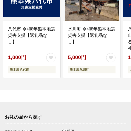
八代市 令和8年熊本地震
氷川町 令和8年熊本地震
災害支援【返礼品な
災害支援【返礼品な
し】
し】
1,000円
5,000円
1
熊本県 八代市
熊本県 氷川町
お礼の品から探す