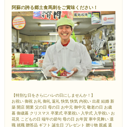
阿蘇の誇る郷土食馬刺をご賞味ください！
【特別な日をさらにハレの日にしませんか！】
お祝い 御祝 お礼 御礼 返礼 快気 快気 内祝い 出産 結婚 新
築 開店 開業 父の日 母の日 お中元 御中元 敬老の日 お歳
暮 御歳暮 クリスマス 卒業式 卒業祝い 入学式 入学祝い お
花見 こどもの日 端午の節句 母の日 お年賀 寒中見舞い 退
職 就職 贈答品 ギフト 誕生日 プレゼント 贈り物 親戚 還