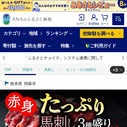
ログイン
新規登録
カート
カテゴリ
地域
ランキング
控除額を調べる
寄付額
旅先を探す
特集
ご利用ガイド
「ふるさとチョイス」システム連携に関して
+3
TOP
阿蘇市
馬刺し
セット・その他部位
馬刺し3種食べ
TOP
肉
馬刺し3種食べ比べセットver.3 300g 大トロ 霜降り 赤
熊本県
阿蘇市
TOP
肉
馬肉
馬刺し3種食べ比べセットver.3 300g 大トロ
TOP
肉
馬肉
馬刺し
馬刺し3種食べ比べセットver.3 