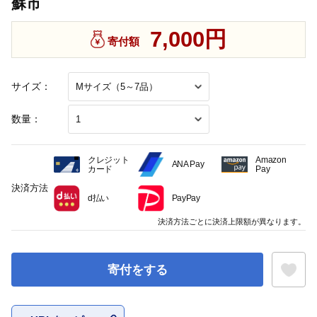
蘇市
7,000円
寄付額
サイズ：
数量：
クレジット
Amazon
ANA Pay
カード
Pay
決済方法
d払い
PayPay
決済方法ごとに決済上限額が異なります。
寄付をする