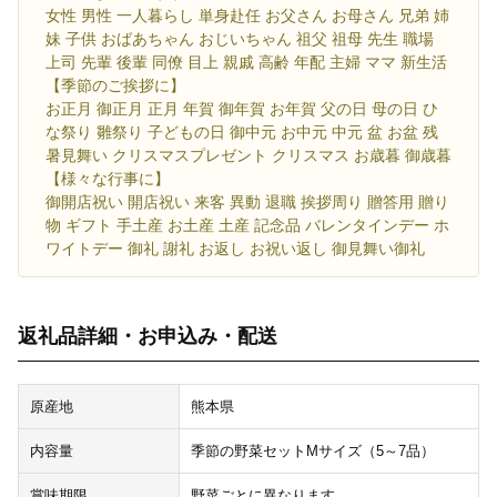
女性 男性 一人暮らし 単身赴任 お父さん お母さん 兄弟 姉
妹 子供 おばあちゃん おじいちゃん 祖父 祖母 先生 職場
上司 先輩 後輩 同僚 目上 親戚 高齢 年配 主婦 ママ 新生活
【季節のご挨拶に】
お正月 御正月 正月 年賀 御年賀 お年賀 父の日 母の日 ひ
な祭り 雛祭り 子どもの日 御中元 お中元 中元 盆 お盆 残
暑見舞い クリスマスプレゼント クリスマス お歳暮 御歳暮
【様々な行事に】
御開店祝い 開店祝い 来客 異動 退職 挨拶周り 贈答用 贈り
物 ギフト 手土産 お土産 土産 記念品 バレンタインデー ホ
ワイトデー 御礼 謝礼 お返し お祝い返し 御見舞い御礼
返礼品詳細・お申込み・配送
原産地
熊本県
内容量
季節の野菜セットMサイズ（5～7品）
賞味期限
野菜ごとに異なります。