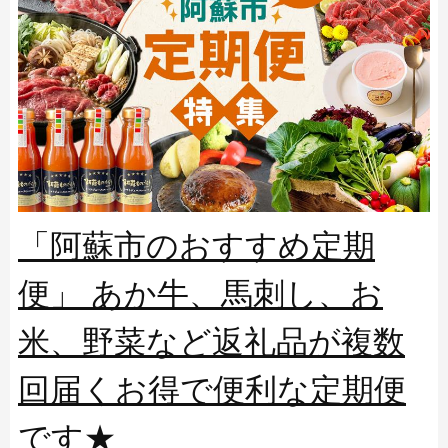
「阿蘇市のおすすめ定期
便」 あか牛、馬刺し、お
米、野菜など返礼品が複数
回届くお得で便利な定期便
です★