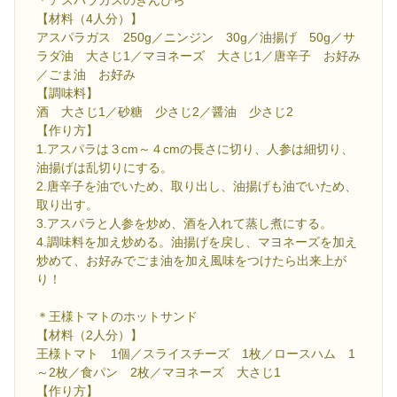
【材料（4人分）】
アスパラガス 250g／ニンジン 30g／油揚げ 50g／サ
ラダ油 大さじ1／マヨネーズ 大さじ1／唐辛子 お好み
／ごま油 お好み
【調味料】
酒 大さじ1／砂糖 少さじ2／醤油 少さじ2
【作り方】
1.アスパラは３cm～４cmの長さに切り、人参は細切り、
油揚げは乱切りにする。
2.唐辛子を油でいため、取り出し、油揚げも油でいため、
取り出す。
3.アスパラと人参を炒め、酒を入れて蒸し煮にする。
4.調味料を加え炒める。油揚げを戻し、マヨネーズを加え
炒めて、お好みでごま油を加え風味をつけたら出来上が
り！
＊王様トマトのホットサンド
【材料（2人分）】
王様トマト 1個／スライスチーズ 1枚／ロースハム 1
～2枚／食パン 2枚／マヨネーズ 大さじ1
【作り方】