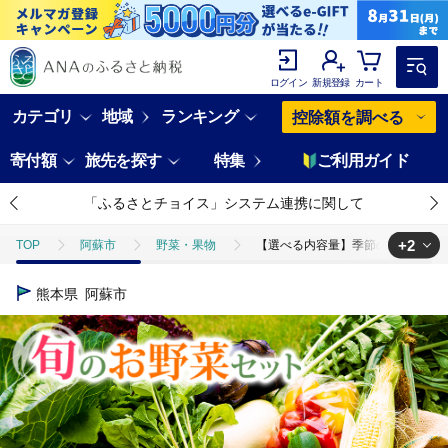
ログイン
新規登録
カート
カテゴリ
地域
ランキング
控除額を調べる
寄付額
旅先を探す
特集
ご利用ガイド
「ふるさとチョイス」システム連携に関して
+2
TOP
阿蘇市
野菜・果物
【選べる内容量】季節の お野菜 セット
TOP
野菜
【選べる内容量】季節の お野菜 セット Mサイズ（5～7品）
熊本県
阿蘇市
TOP
野菜
野菜セット
【選べる内容量】季節の お野菜 セット 