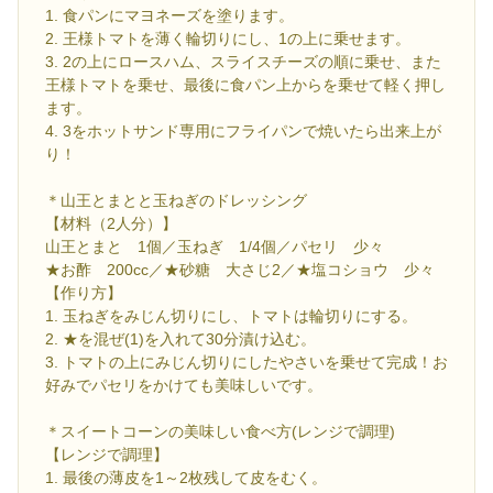
1. 食パンにマヨネーズを塗ります。
2. 王様トマトを薄く輪切りにし、1の上に乗せます。
3. 2の上にロースハム、スライスチーズの順に乗せ、また
王様トマトを乗せ、最後に食パン上からを乗せて軽く押し
ます。
4. 3をホットサンド専用にフライパンで焼いたら出来上が
り！
＊山王とまとと玉ねぎのドレッシング
【材料（2人分）】
山王とまと 1個／玉ねぎ 1/4個／パセリ 少々
★お酢 200cc／★砂糖 大さじ2／★塩コショウ 少々
【作り方】
1. 玉ねぎをみじん切りにし、トマトは輪切りにする。
2. ★を混ぜ(1)を入れて30分漬け込む。
3. トマトの上にみじん切りにしたやさいを乗せて完成！お
好みでパセリをかけても美味しいです。
＊スイートコーンの美味しい食べ方(レンジで調理)
【レンジで調理】
1. 最後の薄皮を1～2枚残して皮をむく。