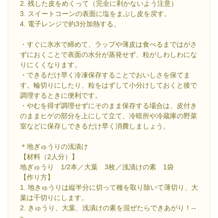
2. 残した皮をめくって（完全に剥かないよう注意）
3. スイートコーンの表面に塩をまぶし皮を戻す。
4. 電子レンジで約3分加熱する。
・すぐに氷水で締めて、ラップや薄皮は食べるまではがさ
ずにおくことで表面の水分が蒸発せず、粒がしわしわにな
りにくくなります。
・できるだけ早く冷凍保存することでおいしさを保てま
す。輪切りにしたり、粒をはずして小分けしておくと後で
調理するときに便利です。
・やむを得ず調理せずにそのまま保存する場合は、皮付き
のままヒゲの部分を上にして立て、冷暗所や冷蔵庫の野菜
室などに保存しできるだけ早く消費しましょう。
＊地ぎゅうりの浅漬け
【材料（2人分）】
地ぎゅうり 1/2本／大葉 3枚／浅漬けの素 1袋
【作り方】
1. 地きゅうりは縦半分に切って種を取り除いて薄切り、大
葉は千切りにします。
2. きゅうり、大葉、浅漬けの素を混ぜたらできあがり！--
>