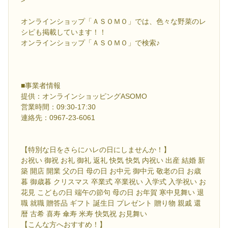
オンラインショップ「ＡＳＯＭＯ」では、色々な野菜のレ
シピも掲載しています！！
オンラインショップ「ＡＳＯＭＯ」で検索♪
■事業者情報
提供：オンラインショッピングASOMO
営業時間：09:30-17:30
連絡先：0967-23-6061
【特別な日をさらにハレの日にしませんか！】
お祝い 御祝 お礼 御礼 返礼 快気 快気 内祝い 出産 結婚 新
築 開店 開業 父の日 母の日 お中元 御中元 敬老の日 お歳
暮 御歳暮 クリスマス 卒業式 卒業祝い 入学式 入学祝い お
花見 こどもの日 端午の節句 母の日 お年賀 寒中見舞い 退
職 就職 贈答品 ギフト 誕生日 プレゼント 贈り物 親戚 還
暦 古希 喜寿 傘寿 米寿 快気祝 お見舞い
【こんな方へおすすめ！】