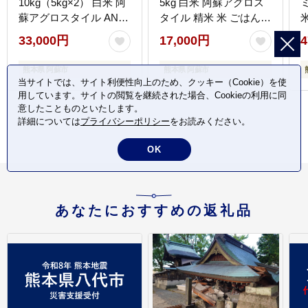
10kg（5kg×2） 白米 阿
5kg 白米 阿蘇アグロス
蘇アグロスタイル ANA
タイル 精米 米 ごはん
オリジナル みるきーく
人気 美味しい 甘味 もち
33,000円
17,000円
4
いーん 精米 米 ごはん
もち なめらか 減農薬 湧
人気 美味しい 甘味 もち
水 熊本県 阿蘇市
熊本県 阿蘇市
熊本県 阿蘇市
もち なめらか 減農薬 湧
当サイトでは、サイト利便性向上のため、クッキー（Cookie）を使
水 熊本県 阿蘇市
用しています。サイトの閲覧を継続された場合、Cookieの利用に同
意したことものといたします。
詳細については
プライバシーポリシー
をお読みください。
OK
あなたにおすすめの返礼品