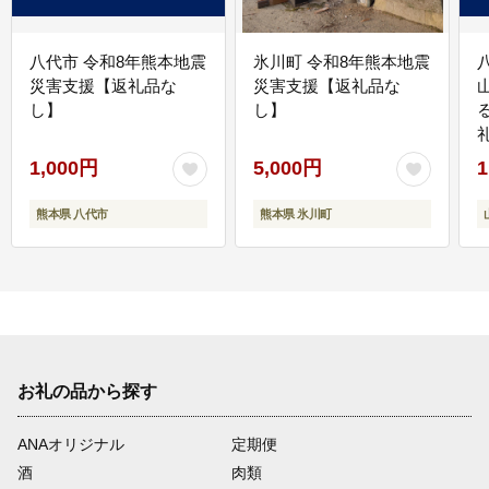
八代市 令和8年熊本地震
氷川町 令和8年熊本地震
災害支援【返礼品な
災害支援【返礼品な
し】
し】
1,000円
5,000円
1
熊本県 八代市
熊本県 氷川町
お礼の品から探す
ANAオリジナル
定期便
酒
肉類