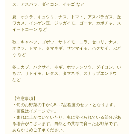
ス、アスパラ、ダイコン、イチゴ など
夏…オクラ、キュウリ、ナス、トマト、アスパラガス、丘
ワカメ、インゲン豆、ジャガイモ、ゴーヤ、カボチャ、ス
イートコーン など
秋…キャベツ、ゴボウ、サトイモ、ニラ、セロリ、ナス、
オクラ、トマト、タマネギ、サツマイモ、ハクサイ、ぶど
う など
冬…カブ、ハクサイ、ネギ、ホウレンソウ、ダイコン、い
ちご、サトイモ、レタス、タマネギ、スナップエンドウ
など
【注意事項】
・旬のお野菜の中から5～7品程度のセットとなります。
・画像はイメージです。
・まれに土がついていたり、虫に食べられている部分があ
る場合がございます。自然との共存で育ったお野菜です。
あらかじめご了承ください。