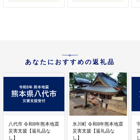
地下水 飲料水 長期保存-
水 ミネラルウォーター
--136-1502---
ペットボトル 熊本県 菊
池市 送料無料---095-
料
1499---
あなたにおすすめの返礼品
八代市 令和8年熊本地震
氷川町 令和8年熊本地震
災害支援【返礼品な
災害支援【返礼品な
し】
し】
し