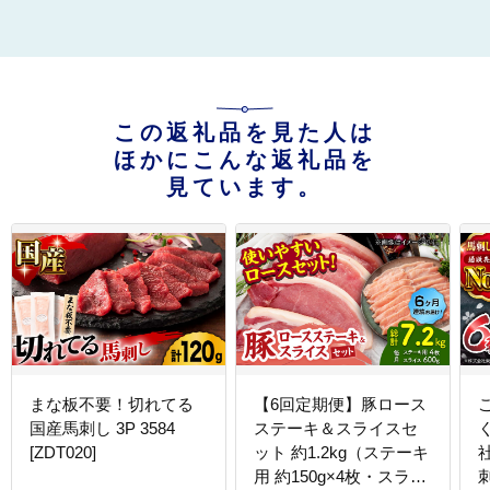
この返礼品を見た人は
ほかにこんな返礼品を
見ています。
まな板不要！切れてる
【6回定期便】豚ロース
国産馬刺し 3P 3584
ステーキ＆スライスセ
[ZDT020]
ット 約1.2kg（ステーキ
社 利他フーズ
用 約150g×4枚・スライ