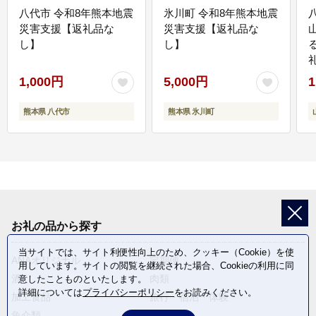
八代市 令和8年熊本地震
氷川町 令和8年熊本地震
災害支援【返礼品な
災害支援【返礼品な
し】
し】
1,000円
5,000円
1
熊本県 八代市
熊本県 氷川町
お礼の品から探す
当サイトでは、サイト利便性向上のため、クッキー（Cookie）を使
ANAオリジナル
定期便
用しています。サイトの閲覧を継続された場合、Cookieの利用に同
酒
肉類
意したことものといたします。
詳細については
プライバシーポリシー
をお読みください。
加工食品
旅行・宿泊・体験
魚介類
麺類