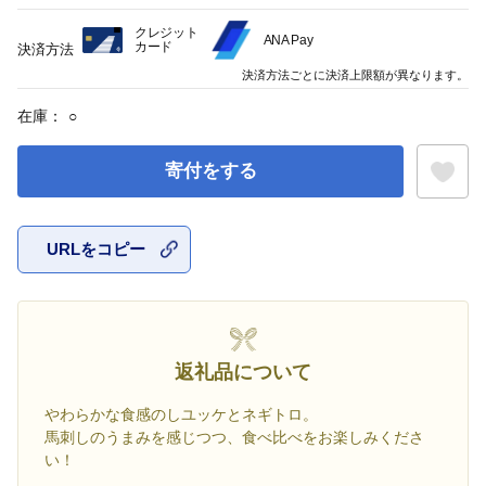
クレジット
ANA Pay
カード
決済方法
決済方法ごとに決済上限額が異なります。
在庫：
○
寄付をする
URLをコピー
お気に入
返礼品について
やわらかな食感のしユッケとネギトロ。
馬刺しのうまみを感じつつ、食べ比べをお楽しみくださ
い！