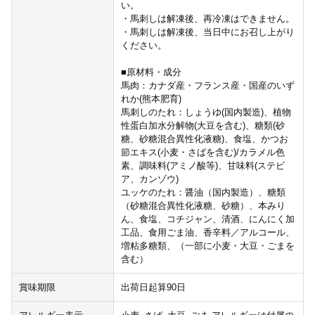
い。
・馬刺しは解凍後、再冷凍はできません。
・馬刺しは解凍後、当日中にお召し上がり
ください。
■原材料・成分
馬肉：カナダ産・フランス産・国産のいず
れか(熊本肥育)
馬刺しのたれ：しょうゆ(国内製造)、植物
性蛋白加水分解物(大豆を含む)、糖類(砂
糖、砂糖混合異性化液糖)、食塩、かつお
節エキス(小麦・さばを含む)/カラメル色
素、調味料(アミノ酸等)、甘味料(ステビ
ア、カンゾウ)
ユッケのたれ：醤油（国内製造）、糖類
（砂糖混合異性化液糖、砂糖）、本みり
ん、食塩、コチジャン、清酒、にんにく加
工品、食用ごま油、香辛料／アルコール、
増粘多糖類、（一部に小麦・大豆・ごまを
含む）
賞味期限
出荷日起算90日