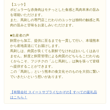
【ユッケ】
ポピュラーな赤身肉はモチっとした食感と馬肉本来の旨み
を堪能いただけます。
また、馬刺しの専門店こだわりのユッケは独特の触感と馬
肉の旨みと甘味をお楽しみいただけます。
■生産者の声
飼育から加工、提供に至るまでを一貫して行い、本場熊本
から産地直送にてお届けします。
馬刺しは、肉質が良くても新鮮でなければおいしくはあり
ません。鮮度と飼育管理による肉質のどちらもこだわりぬ
くからこそ、フジチクの「ふじ馬刺し」は胸を張って皆様
へ提供することができます。
この「馬刺し」という熊本の食文化そのものを大切に繋い
でいきたいという想いがあります。
【有限会社 スイートサプライなかぞの】すべての返礼品
はこちら！