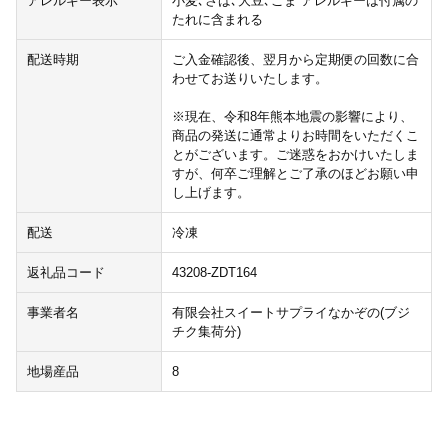
アレルギー表示
小麦､さば､大豆､ごま アレルギーは付属の
たれに含まれる
配送時期
ご入金確認後、翌月から定期便の回数に合
わせてお送りいたします。
※現在、令和8年熊本地震の影響により、
商品の発送に通常よりお時間をいただくこ
とがございます。ご迷惑をおかけいたしま
すが、何卒ご理解とご了承のほどお願い申
し上げます。
配送
冷凍
返礼品コード
43208-ZDT164
事業者名
有限会社スイートサプライなかぞの(ブジ
チク集荷分)
地場産品
8