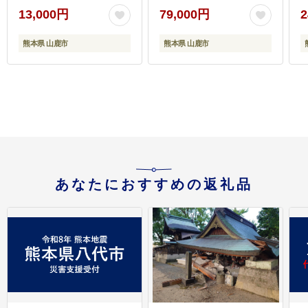
ス 約300g×2pc）【吉里
13,000円
79,000円
2
精肉】 [ZEW103]
熊本県 山鹿市
熊本県 山鹿市
あなたにおすすめの返礼品