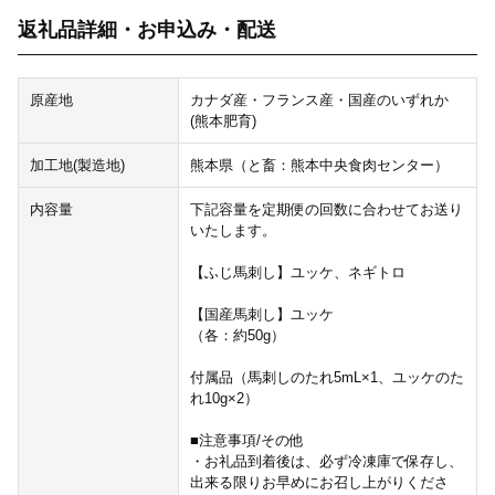
返礼品詳細・お申込み・配送
原産地
カナダ産・フランス産・国産のいずれか
(熊本肥育)
加工地(製造地)
熊本県（と畜：熊本中央食肉センター）
内容量
下記容量を定期便の回数に合わせてお送り
いたします。
【ふじ馬刺し】ユッケ、ネギトロ
【国産馬刺し】ユッケ
（各：約50g）
付属品（馬刺しのたれ5mL×1、ユッケのた
れ10g×2）
■注意事項/その他
・お礼品到着後は、必ず冷凍庫で保存し、
出来る限りお早めにお召し上がりくださ