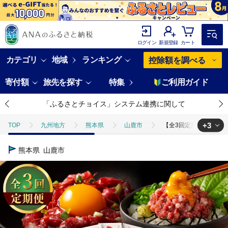
ログイン
新規登録
カート
カテゴリ
地域
ランキング
控除額を調べる
寄付額
旅先を探す
特集
ご利用ガイド
「ふるさとチョイス」システム連携に関して
+3
TOP
九州地方
熊本県
山鹿市
【全3回定期便】【熊本特
TOP
肉
【全3回定期便】【熊本特産】馬刺しユッケ2種とネギトロの食べ
熊本県
山鹿市
TOP
肉
馬肉
【全3回定期便】【熊本特産】馬刺しユッケ2種とネ
TOP
肉
馬肉
馬刺し
【全3回定期便】【熊本特産】馬刺