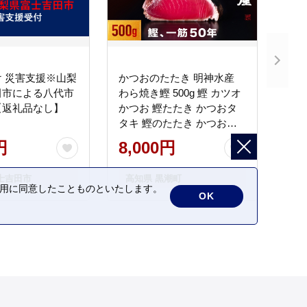
 災害支援※山梨
かつおのたたき 明神水産
田市による八代市
わら焼き鰹 500g 鰹 カツオ
【返礼品なし】
かつお 鰹たたき かつおタ
タキ 鰹のたたき かつおの
タタキ 藁焼き わら焼き 魚
円
8,000円
さかな 海鮮 刺身 お刺身 冷
凍 ご家庭用 グルメ 特産品
士吉田市
高知県 黒潮町
ご当地 本場 高知 黒潮町 ギ
の利用に同意したことものといたします。
OK
フト 贈答品 人気 返礼品 ふ
るさと納税 魚介類 高知県
産 土佐名物 高知県 高評価
食卓 ご飯のお供 父の日 ギ
フト プレゼント[1669]