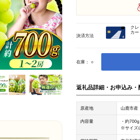
クレ
カー
決済方法
在庫：
○
返礼品詳細・お申込み・
原産地
山鹿市産
内容量
・約700
※サイズ