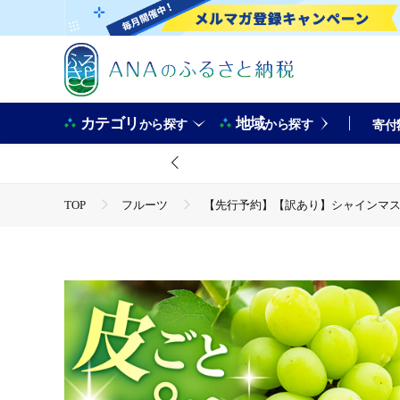
カテゴリ
地域
から探す
から探す
寄付
TOP
フルーツ
【先行予約】【訳あり】シャインマスカット 
TOP
フルーツ
ぶどう・マスカット
【先行予約】