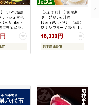
】 ＼TVで話題
【先行予約】【3回定期
フラッシュ 黄色
便】 梨 約5kg 計約
1玉 約 8kg す
15kg（豊水・秋月・新高）
 熊本県産 産地直
梨 ナシ フルーツ 果物 【日
送 熊本 くまもと
本フルーツ株式会社】
0円
46,000円
もと農園】
[ZFJ024]
鹿市
熊本県 山鹿市