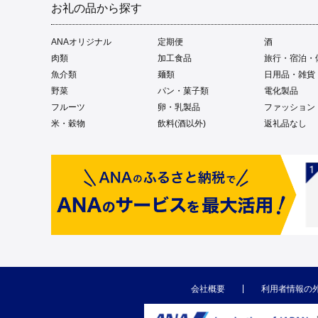
お礼の品から探す
ANAオリジナル
定期便
酒
肉類
加工食品
旅行・宿泊・
魚介類
麺類
日用品・雑貨
野菜
パン・菓子類
電化製品
フルーツ
卵・乳製品
ファッション
米・穀物
飲料(酒以外)
返礼品なし
会社概要
利用者情報の