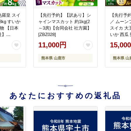
羅皇 スイ
【先行予約】【訳あり】シ
【先行予約
8kg すいか
ャインマスカット 約1kg(2
／ ムーン
物 【日本
～3房)【合同会社 社方園】
スイカ 大玉 
社】
[ZBZ028]
いか 西瓜
送 農家直
11,000円
15,00
山鹿 【き
[ZFQ005]
熊本県 山鹿市
熊本県 山
あなたにおすすめの返礼品