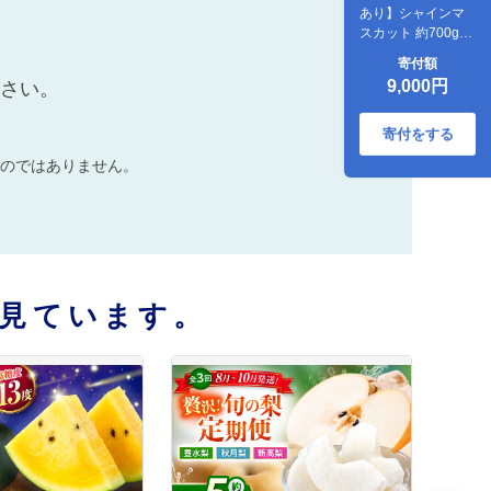
あり】シャインマ
スカット 約700g(1
～2房)【合同会社
寄付額
社方園】 [ZBZ027]
9,000円
ださい。
寄付をする
のではありません。
見ています。