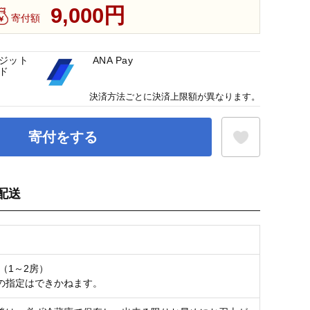
9,000円
寄付額
ジット
ANA Pay
ド
決済方法ごとに決済上限額が異なります。
寄付をする
配送
お気に入り登録
g（1～2房）
の指定はできかねます。