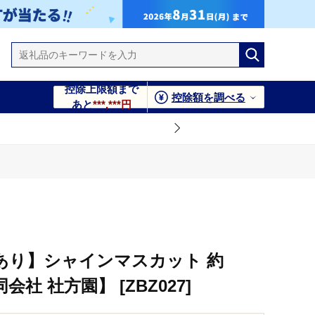
控除上限額まで
控除額を調べる
あと
***,***円
7]
あり】シャインマスカット 約
同会社 社方園】 [ZBZ027]