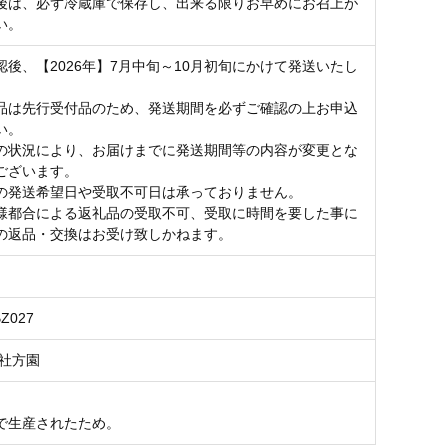
後は、必ず冷蔵庫で保存し、出来る限りお早めにお召上が
い。
認後、【2026年】7月中旬～10月初旬にかけて発送いたし
品は先行受付品のため、発送期間を必ずご確認の上お申込
い。
の状況により、お届けまでに発送期間等の内容が変更とな
ございます。
の発送希望日や受取不可日は承っておりません。
様都合による返礼品の受取不可、受取に時間を要した事に
の返品・交換はお受け致しかねます。
BZ027
 社方園
で生産されたため。