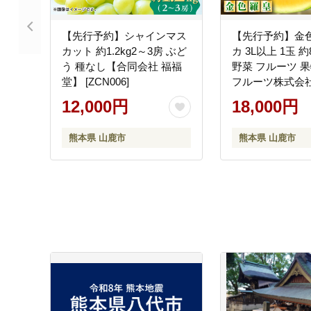
【先行予約】シャインマス
【先行予約】金色
カット 約1.2kg2～3房 ぶど
カ 3L以上 1玉 約
う 種なし【合同会社 福福
野菜 フルーツ 果
堂】 [ZCN006]
フルーツ株式会
[ZFJ008]
12,000円
18,000円
熊本県 山鹿市
熊本県 山鹿市