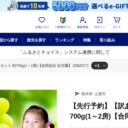
お気に入り
ご利用ガイド
新規登録
ログイン
カート
額から探す
旅先を探す
ランキング
特集
取り組み
「ふるさとチョイス」システム連携に関して
+1
約700g(1～2房)【合同会社 社方園】 [ZBZ027]
【訳あり】シャインマスカット 約700g(1～2房)【合同会社 社方園】 [ZBZ02
熊本県
山鹿市
【先行予約】【訳
700g(1～2房)【合