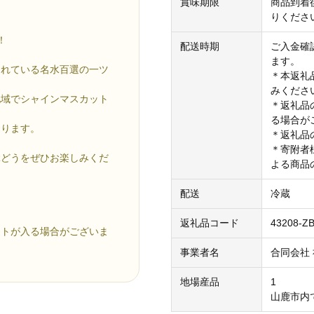
賞味期限
商品到着
りくださ
」
！
配送時期
ご入金確
ます。
られている名水百選の一ツ
＊本返礼
みくださ
地域でシャインマスカット
＊返礼品
る場合が
おります。
＊返礼品
＊寄附者
ぶどうをぜひお楽しみくだ
よる商品
配送
冷蔵
返礼品コード
43208-Z
ットが入る場合がございま
事業者名
合同会社
地場産品
1
山鹿市内