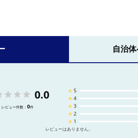
ー
自治体
★
5
0.0
★
4
★
3
0
レビュー件数：
件
★
2
★
1
レビューはありません。