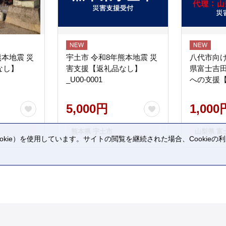
熊本地震 災
宇土市 令和8年熊本地震 災
八代市向け
なし】
害支援【返礼品なし】
県富士吉
_U00-0001
への支援
5,000円
1,000
熊本県 宇土市
山梨県 富
kie）を使用しています。サイトの閲覧を継続された場合、Cookie
。