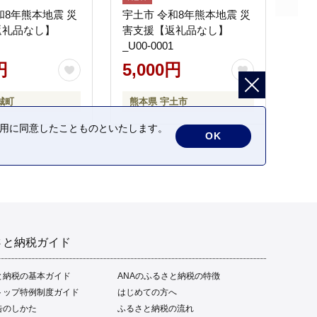
和8年熊本地震 災
宇土市 令和8年熊本地震 災
返礼品なし】
害支援【返礼品なし】
_U00-0001
円
5,000円
城町
熊本県 宇土市
の利用に同意したことものといたします。
OK
さと納税ガイド
と納税の基本ガイド
ANAのふるさと納税の特徴
トップ特例制度ガイド
はじめての方へ
告のしかた
ふるさと納税の流れ