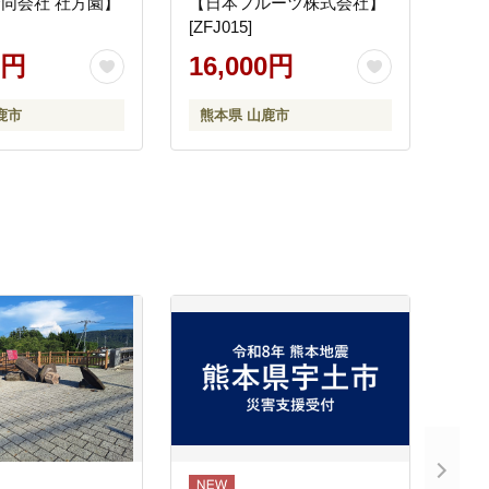
合同会社 社方園】
【日本フルーツ株式会社】
[ZFJ015]
0円
16,000円
鹿市
熊本県 山鹿市