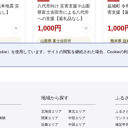
熊本地震 災
八代市向け 災害支援※山梨
益城町 令
なし】
県富士吉田市による八代市
害支援【
への支援【返礼品なし】
1,000円
1,000
山梨県 富士吉田市
熊本県 益
kie）を使用しています。サイトの閲覧を継続された場合、Cookie
。
地域から探す
ふる
北海道エリア
東北エリア
ふるさ
体験
関東エリア
中部エリア
ワンス
近畿エリア
中国エリア
確定申