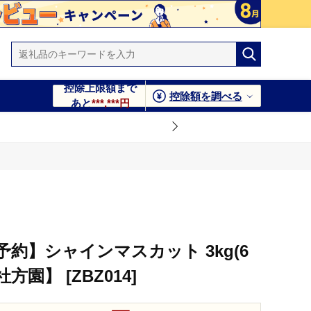
控除上限額まで
控除額を調べる
あと
***,***円
予約】シャインマスカット 3kg(6
方園】 [ZBZ014]