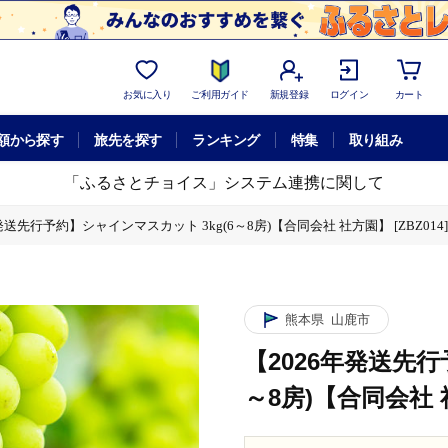
お気に入り
ご利用ガイド
新規登録
ログイン
カート
額から探す
旅先を探す
ランキング
特集
取り組み
「ふるさとチョイス」システム連携に関して
発送先行予約】シャインマスカット 3kg(6～8房)【合同会社 社方園】 [ZBZ014]
熊本県
山鹿市
【2026年発送先行
～8房)【合同会社 社