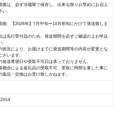
着後は、必ず冷蔵庫で保存し、出来る限りお早めにお召上
さい。
認後、【2026年】7月中旬〜10月初旬にかけて発送致しま
品は先行受付品のため、発送期間を必ずご確認の上お申込
い。
の状況により、お届けまでに発送期間等の内容が変更とな
ございます。
の発送希望日や受取不可日は承っておりません。
様都合による返礼品の受取不可、受取に時間を要した事に
の返品・交換はお受け致しかねます。
BZ014