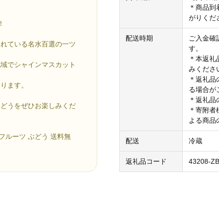
＊商品到
」
がりくだ
！
配送時期
ご入金確
られている名水百選の一ツ
す。
＊本返礼
地域でシャインマスカット
みくださ
＊返礼品
おります。
る場合が
＊返礼品
ぶどうをぜひお楽しみくだ
＊寄附者
よる商品
 フルーツ ぶどう 送料無
配送
冷蔵
返礼品コード
43208-Z