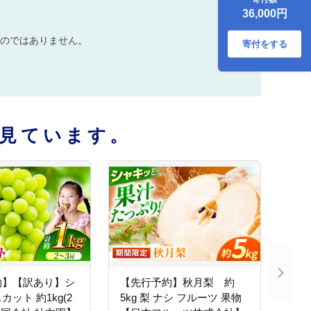
園】 [ZBZ014]
36,000円
のではありません。
寄付をする
見ています。
約】【訳あり】シ
【先行予約】秋月梨 約
ット 約1kg(2
5kg 梨 ナシ フルーツ 果物