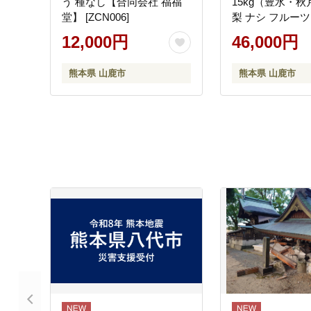
う 種なし【合同会社 福福
15kg（豊水・
堂】 [ZCN006]
梨 ナシ フルーツ
本フルーツ株式
12,000円
46,000円
[ZFJ024]
熊本県 山鹿市
熊本県 山鹿市