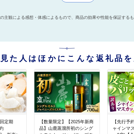
の主観による感想・体感によるもので、商品の効果や性能を保証するも
を見た人はほかにこんな返礼品を
3回定期
【数量限定】【2025年新商
【先行予
計約
品】山鹿蒸溜所初のシング
ャインマスカ