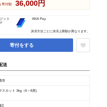
36,000円
寄付額
ジット
ANA Pay
ド
決済方法ごとに決済上限額が異なります。
寄付をする
配送
お気に入り登録
鹿市
スカット 3kg（6～8房)
限】