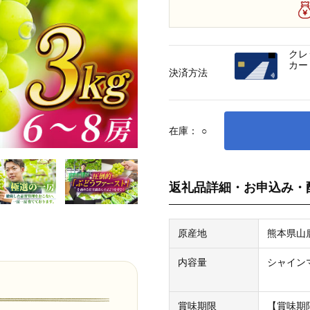
クレ
カー
決済方法
在庫：
○
返礼品詳細・お申込み・
原産地
熊本県山
内容量
シャインマ
賞味期限
【賞味期