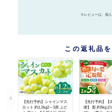
※レビューは、個人
この返礼品
【先行予約】シャインマス
【先行予約】【
カット 約1.2kg2～3房 ぶど
便】 梨 約5kg 