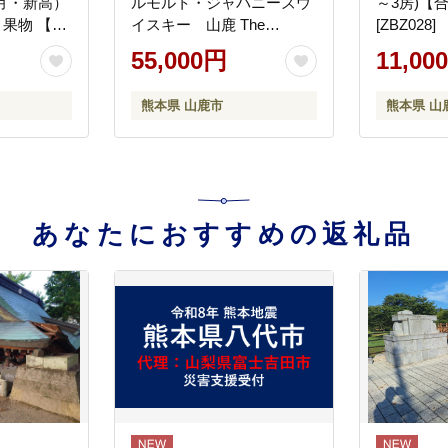
秋月・新高）
ルモルト・ジャパニーズウ
～3房)【
 果物 【日
イスキー 山鹿 The
[ZBZ028]
会社】
First【山鹿蒸溜所】
55,000円
11,00
[ZAZ005]
熊本県 山鹿市
熊本県 山
あなたにおすすめの返礼品