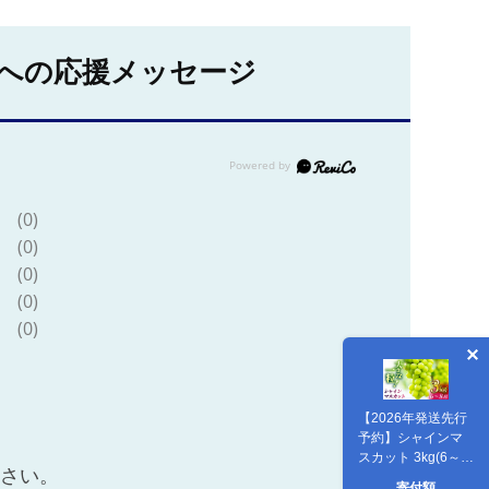
への応援メッセージ
(0)
(0)
(0)
(0)
(0)
【2026年発送先行
予約】シャインマ
スカット 3kg(6～8
ださい。
房)【合同会社 社方
寄付額