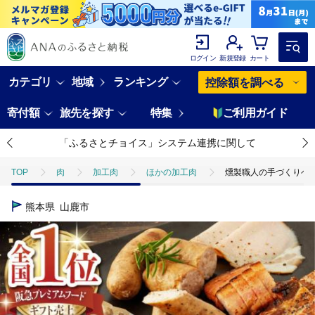
ログイン
新規登録
カート
カテゴリ
地域
ランキング
控除額を調べる
寄付額
旅先を探す
特集
ご利用ガイド
「ふるさとチョイス」システム連携に関して
TOP
肉
加工肉
ほかの加工肉
燻製職人の手づくりベーコン
熊本県
山鹿市