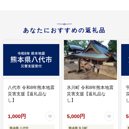
あなたにおすすめの返礼品
八代市 令和8年熊本地震
氷川町 令和8年熊本地震
災害支援【返礼品な
災害支援【返礼品な
し】
し】
し
1,000円
5,000円
5
熊本県 八代市
熊本県 氷川町