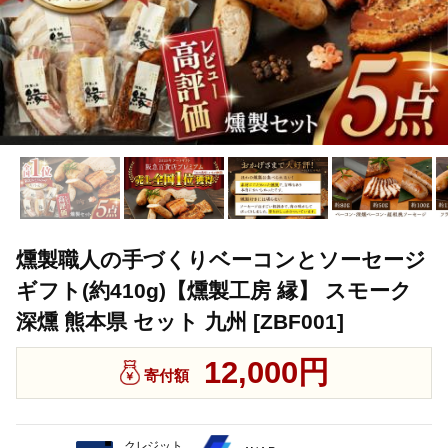
燻製職人の手づくりベーコンとソーセージ
ギフト(約410g)【燻製工房 縁】 スモーク
深燻 熊本県 セット 九州 [ZBF001]
12,000円
寄付額
クレジット