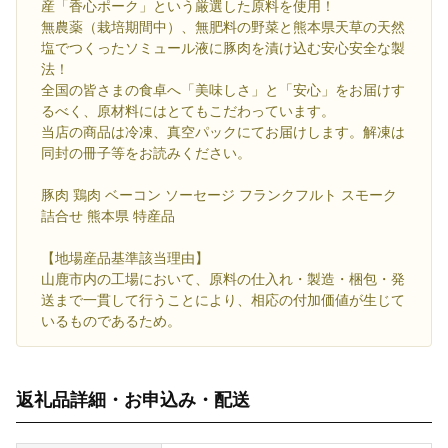
産「香心ポーク」という厳選した原料を使用！
無農薬（栽培期間中）、無肥料の野菜と熊本県天草の天然
塩でつくったソミュール液に豚肉を漬け込む安心安全な製
法！
全国の皆さまの食卓へ「美味しさ」と「安心」をお届けす
るべく、原材料にはとてもこだわっています。
当店の商品は冷凍、真空パックにてお届けします。解凍は
同封の冊子等をお読みください。
豚肉 鶏肉 ベーコン ソーセージ フランクフルト スモーク
詰合せ 熊本県 特産品
【地場産品基準該当理由】
山鹿市内の工場において、原料の仕入れ・製造・梱包・発
送まで一貫して行うことにより、相応の付加価値が生じて
いるものであるため。
返礼品詳細・お申込み・配送