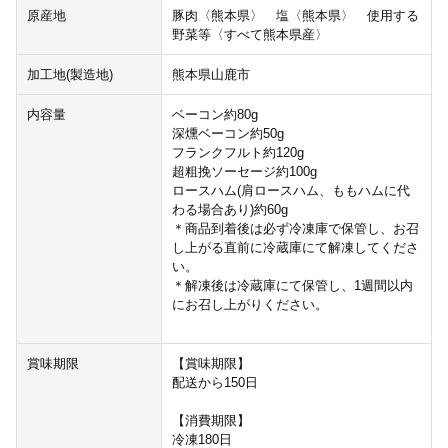
原産地
豚肉〈熊本県〉 塩〈熊本県〉 使用する
野菜等〈すべて熊本県産〉
加工地(製造地)
熊本県山鹿市
内容量
ベーコン約80g
深燻ベーコン約50g
フランクフルト約120g
超粗挽ソーセージ約100g
ロースハム(肩ロースハム、ももハムに代
わる場合あり)約60g
＊商品到着後は必ず冷凍庫で保管し、お召
し上がる直前に冷蔵庫にて解凍してくださ
い。
＊解凍後は冷蔵庫にて保管し、1週間以内
にお召し上がりください。
賞味期限
【賞味期限】
配送から150日
【消費期限】
冷凍180日