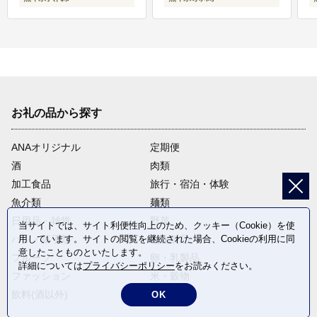
お礼の品から探す
ANAオリジナル
定期便
酒
肉類
加工食品
旅行・宿泊・体験
魚介類
麺類
日用品・雑貨
野菜
当サイトでは、サイト利便性向上のため、クッキー（Cookie）を使
パン・菓子類
電化製品
用しています。サイトの閲覧を継続された場合、Cookieの利用に同
意したことものといたします。
フルーツ
卵・乳製品
詳細については
プライバシーポリシー
をお読みください。
ファッション
米・穀物
飲料(酒以外)
返礼品なし
OK