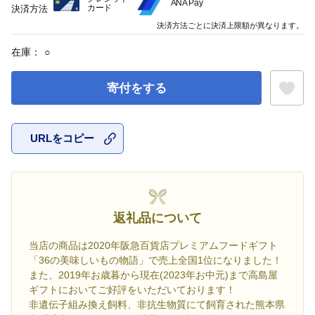
ANA Pay
カード
決済方法
決済方法ごとに決済上限額が異なります。
在庫：
○
寄付をする
URLをコピー
お気に入
返礼品について
当店の商品は2020年阪急百貨店プレミアムフードギフト
「36の美味しいもの物語」で売上全国1位になりました！
また、2019年お歳暮から現在(2023年お中元)まで高島屋
ギフトにおいてご好評をいただいております！
非遺伝子組み換え飼料、非抗生物質にて飼育された熊本県