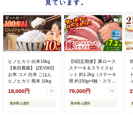
見ています。
ヒノヒカリ 白米10kg
【6回定期便】豚ロース
【角田農園】 [ZEV002]
ステーキ＆スライスセ
お米 コメ 白米 ごはん
ット 約1.2kg（ステーキ
ヒノヒカリ 熊本 10kg
用 約150g×4枚・スライ
ス 約300g×2pc）【吉里
18,000円
79,000円
2
精肉】 [ZEW103]
熊本県 山鹿市
熊本県 山鹿市
[