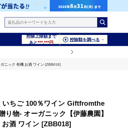
控除上限額まで
控除額を調べる
あと
***,***円
ガニック 有機 お酒 ワイン [ZBB018]
ちご 100％ワイン Giftfromthe
らの贈り物- オーガニック【伊藤農園】
酒 ワイン [ZBB018]