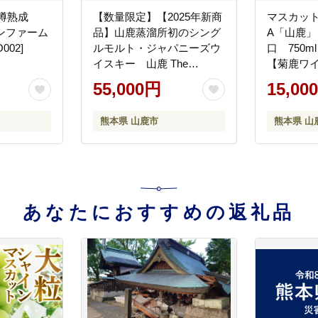
樽熟成
【数量限定】【2025年新商
マスカッ
インファーム
品】山鹿蒸溜所初のシング
A「山鹿
002]
ルモルト・ジャパニーズウ
口 750m
イスキー 山鹿 The
【菊鹿ワ
First【山鹿蒸溜所】
[ZFB001]
55,000円
15,00
[ZAZ005]
熊本県 山鹿市
熊本県 山
あなたにおすすめの返礼品