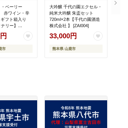
ト・ベーリー
大吟醸 千代の園エクセル・
」 赤ワイン・辛
純米大吟醸 朱盃セット
l ギフト箱入り
720ml×2本【千代の園酒造
イナリー】
株式会社 】 [ZAI004]
0円
33,000円
鹿市
熊本県 山鹿市