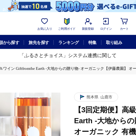
お気に入り
ご利用ガイド
新規登録
ログイン
カート
額から探す
旅先を探す
ランキング
特集
取り組み
「ふるさとチョイス」システム連携に関して
イン Giftfromthe Earth -大地からの贈り物- オーガニック【伊藤農園】 オー
熊本県
山鹿市
【3回定期便】高級 い
Earth -大地か
オーガニック 有機 お