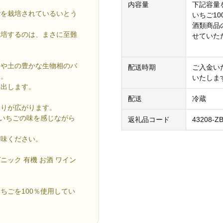
内容量
下記容量
ごを栽培されているいとう
いちご10
酒類商品
栽培するのは、まさに至難
せていた
畑や土の豊かな生物相のバ
配送時期
ご入金い
す。
いたしま
き出します。
配送
冷蔵
香りが広がります。
といちごの味を感じながら
返礼品コード
43208-Z
賞味ください。
ガニック 有機 お酒 ワイン
ちごを100％使用してい