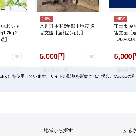
の大粒シャ
氷川町 令和8年熊本地震 災
宇土市 令
.2kg 2
害支援【返礼品なし】
害支援【
発送】
_U00-0001
5,000円
5,000
熊本県 氷川町
熊本県 宇
kie）を使用しています。サイトの閲覧を継続された場合、Cookie
。
地域から探す
ふる