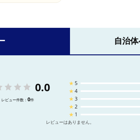
ー
自治体
★
5
0.0
★
4
★
3
0
レビュー件数：
件
★
2
★
1
レビューはありません。