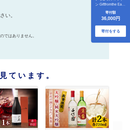
ン Giftfromthe Earth
-大地からの贈り物-
寄付額
ださい。
オーガニック【伊
36,000円
藤農園】 オーガニ
ック 有機 お酒 ワイ
ン [ZBB018]
寄付をする
のではありません。
見ています。