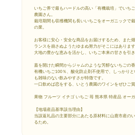
いちご界で最もハードルの高い「有機栽培」でいち
農園さん。
栽培期間も収穫機関も長いいちごをオーガニックで
の業。
お客様に安心・安全な商品をお届けするため、また
ランスを崩さぬようたゆまぬ努力がそこにはありま
大地の豊かな恵みを活かし、いちご本来の甘さを引
蓋を開けた瞬間からジャムのような芳醇ないちごの
有機いちご100％、酸化防止剤不使用で、しっかり
も雑味のない飲みやすさが特徴です。
一口飲めば恋をする、いとう農園のワインをぜひご
果物 フルーツ イチゴ いちご 苺 熊本県 特産品 オー
【地場産品基準該当理由】
当該返礼品の主要部分にあたる原材料に山鹿市産のい
るため。