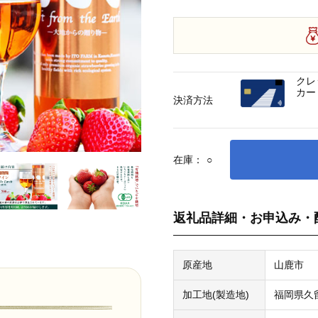
クレ
カー
決済方法
在庫：
○
返礼品詳細・お申込み・
原産地
山鹿市
加工地(製造地)
福岡県久