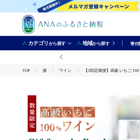
カテゴリ
地域
から探す
から探す
寄付
TOP
酒
ワイン
【3回定期便】高級 いちご 100％ワ