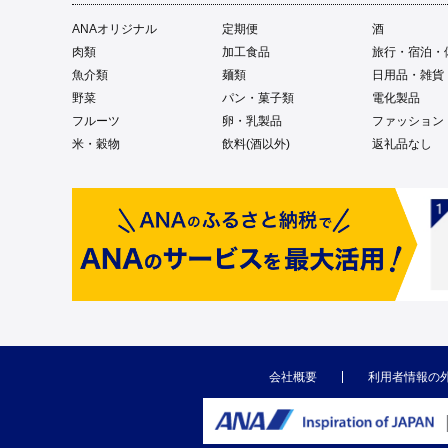
ANAオリジナル
定期便
酒
肉類
加工食品
旅行・宿泊・
魚介類
麺類
日用品・雑貨
野菜
パン・菓子類
電化製品
フルーツ
卵・乳製品
ファッション
米・穀物
飲料(酒以外)
返礼品なし
会社概要
利用者情報の