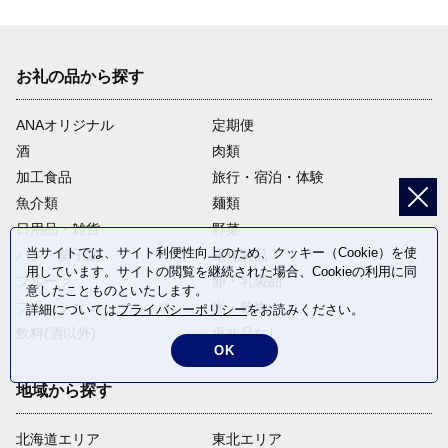
お礼の品から探す
ANAオリジナル
定期便
酒
肉類
加工食品
旅行・宿泊・体験
魚介類
麺類
日用品・雑貨
野菜
当サイトでは、サイト利便性向上のため、クッキー（Cookie）を使
パン・菓子類
電化製品
用しています。サイトの閲覧を継続された場合、Cookieの利用に同
フルーツ
卵・乳製品
意したことものといたします。
ファッション
米・穀物
詳細については
プライバシーポリシー
をお読みください。
飲料(酒以外)
返礼品なし
OK
地域から探す
北海道エリア
東北エリア