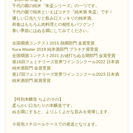
千代の園の純米『朱盃シリーズ』の一つです。
千代の園で純米といえばコチラ『純米酒 朱盃』です！
優しい口当たりと飲み口スッキリの純米酒。
和食はもちろん肉料理との相性もバツグン！
寒い季節にはぬる燗にしてみてください。
全国燗酒コンテスト2015 熱燗部門 金賞受賞
Kura Master 2018 純米酒部門 プラチナ賞受賞
全国燗酒コンテスト2021 お値打ちぬる燗部門 金賞受賞
第16回フェミナリーズ世界ワインコンクール2022 日本酒
純米酒部門 金賞受賞
第17回フェミナリーズ世界ワインコンクール2023 日本酒
純米酒部門 銀賞受賞
【特別本醸造 ちよのその】
柔らかい口当たりの本醸造です。
ぬる燗にすると、よりふくよかな旨みを発揮します。
※発泡スチロールケースでの発送となります。