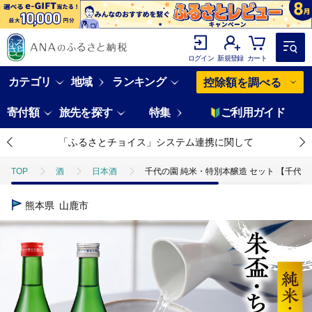
ログイン
新規登録
カート
カテゴリ
地域
ランキング
控除額を調べる
寄付額
旅先を探す
特集
ご利用ガイド
「ふるさとチョイス」システム連携に関して
TOP
酒
日本酒
千代の園 純米・特別本醸造 セット 【千代の園酒造
熊本県
山鹿市