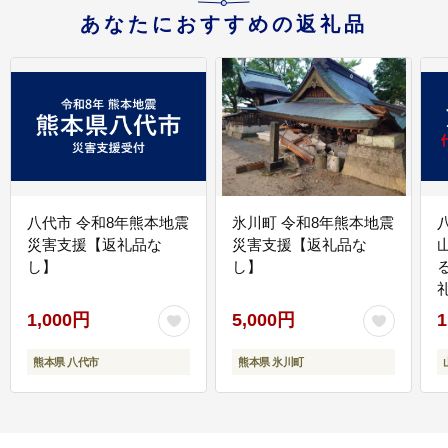
あなたにおすすめの返礼品
八代市 令和8年熊本地震
氷川町 令和8年熊本地震
災害支援【返礼品な
災害支援【返礼品な
し】
し】
1,000円
5,000円
1
熊本県 八代市
熊本県 氷川町