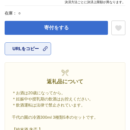
決済方法ごとに決済上限額が異なります。
在庫：
○
寄付をする
URLをコピー
お気に入
返礼品について
＊お酒は20歳になってから。
＊妊娠中や授乳期の飲酒はお控えください。
＊飲酒運転は法律で禁止されています。
千代の園の冷酒300ml 3種類5本のセットです。
【純米酒 朱盃 】