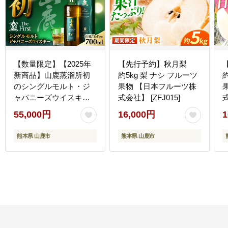
【数量限定】【2025年
【先行予約】秋月梨
新商品】山鹿蒸溜所初
約5kg 梨 ナシ フルーツ
のシングルモルト・ジ
果物 【日本フルーツ株
ャパニーズウイスキ
式会社】 [ZFJ015]
式
ー 山鹿 The First【山
55,000円
16,000円
1
鹿蒸溜所】 [ZAZ005]
熊本県 山鹿市
熊本県 山鹿市