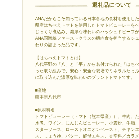
返礼品について
ANAだからこそ知っている日本各地の食材を使用し
県産はちべえトマトを使用したトマトピューレーを
じっくり煮込み、濃厚な味わいのハッシュドビーフ
ANA国際線ファーストクラスの機内食を担当するシ
わりの詰まった品です。
【はちべえトマトとは】
八代平野の「八」と「平」から名付けられた「はち
った取り組みで、安心・安全な栽培でミネラルたっ
に取り込んだ濃厚な味わいのブランドトマトです。
■産地
熊本県八代市
■原材料名
トマトピューレー（トマト（熊本県産））、牛肉、
水煮、ワイン、にんじんピューレー、小麦粉、牛脂
スターソース、ローストオニオンペースト、チキン
ス、しょうゆ、バター、酵母エキス、香辛料／カラ