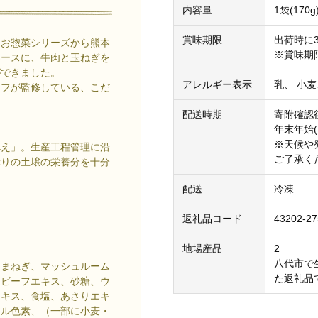
内容量
1袋(170
賞味期限
出荷時に
たお惣菜シリーズから熊本
※賞味期
ベースに、牛肉と玉ねぎを
ができました。
アレルギー表示
乳、 小麦
ェフが監修している、こだ
配送時期
寄附確認
年末年始
※天候や
べえ」。生産工程管理に沿
ご了承く
ぷりの土壌の栄養分を十分
配送
冷凍
返礼品コード
43202-27
地場産品
2
八代市で
たまねぎ、マッシュルーム
た返礼品
、ビーフエキス、砂糖、ウ
エキス、食塩、あさりエキ
メル色素、（一部に小麦・