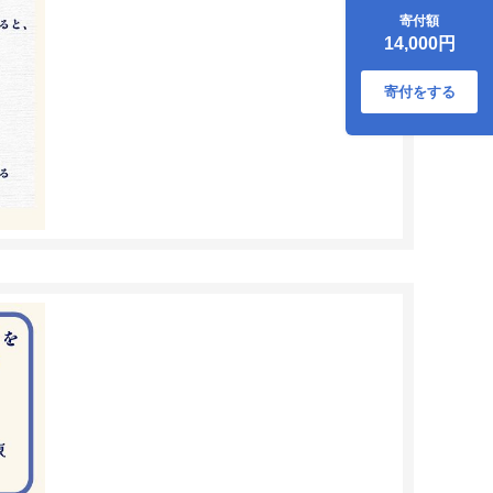
(170g) 合計6食入り
寄付額
トマトピューレ ト
14,000円
マト とまと 簡単 時
短 洋食 惣菜 ギフト
冷凍 人気 ハッシュ
寄付をする
ドビーフ ANA エイ
エヌエー 八代市