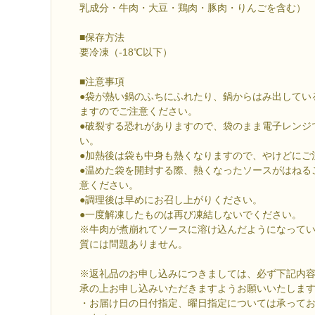
乳成分・牛肉・大豆・鶏肉・豚肉・りんごを含む）
■保存方法
要冷凍（-18℃以下）
■注意事項
●袋が熱い鍋のふちにふれたり、鍋からはみ出してい
ますのでご注意ください。
●破裂する恐れがありますので、袋のまま電子レンジ
い。
●加熱後は袋も中身も熱くなりますので、やけどにご
●温めた袋を開封する際、熱くなったソースがはねる
意ください。
●調理後は早めにお召し上がりください。
●一度解凍したものは再び凍結しないでください。
※牛肉が煮崩れてソースに溶け込んだようになって
質には問題ありません。
※返礼品のお申し込みにつきましては、必ず下記内
承の上お申し込みいただきますようお願いいたしま
・お届け日の日付指定、曜日指定については承って