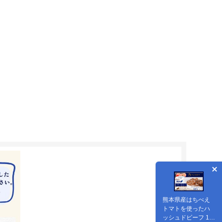
熊本県産はちべえ
トマトを使ったハ
ッシュドビーフ 1袋