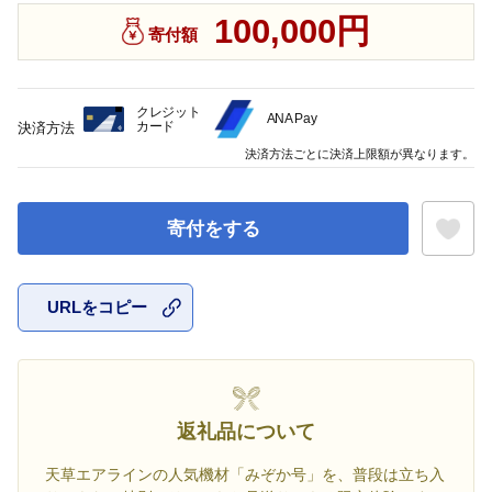
100,000円
寄付額
クレジット
ANA Pay
カード
決済方法
決済方法ごとに決済上限額が異なります。
寄付をする
URLをコピー
お気に入
返礼品について
天草エアラインの人気機材「みぞか号」を、普段は立ち入