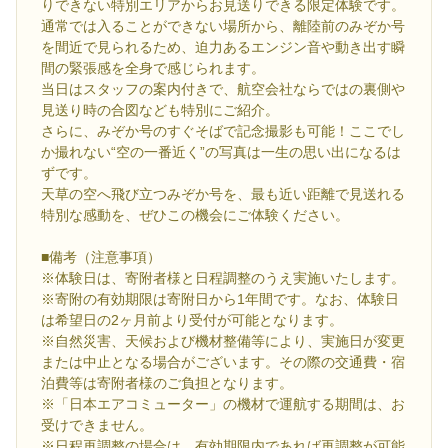
りできない特別エリアからお見送りできる限定体験です。
通常では入ることができない場所から、離陸前のみぞか号
を間近で見られるため、迫力あるエンジン音や動き出す瞬
間の緊張感を全身で感じられます。
当日はスタッフの案内付きで、航空会社ならではの裏側や
見送り時の合図なども特別にご紹介。
さらに、みぞか号のすぐそばで記念撮影も可能！ここでし
か撮れない“空の一番近く”の写真は一生の思い出になるは
ずです。
天草の空へ飛び立つみぞか号を、最も近い距離で見送れる
特別な感動を、ぜひこの機会にご体験ください。
■備考（注意事項）
※体験日は、寄附者様と日程調整のうえ実施いたします。
※寄附の有効期限は寄附日から1年間です。なお、体験日
は希望日の2ヶ月前より受付が可能となります。
※自然災害、天候および機材整備等により、実施日が変更
または中止となる場合がございます。その際の交通費・宿
泊費等は寄附者様のご負担となります。
※「日本エアコミューター」の機材で運航する期間は、お
受けできません。
※日程再調整の場合は、有効期限内であれば再調整が可能