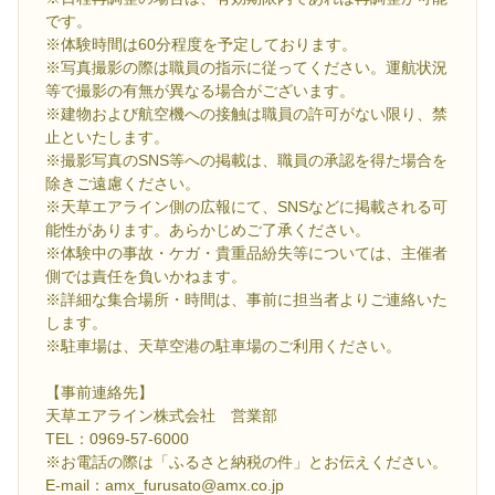
です。
※体験時間は60分程度を予定しております。
※写真撮影の際は職員の指示に従ってください。運航状況
等で撮影の有無が異なる場合がございます。
※建物および航空機への接触は職員の許可がない限り、禁
止といたします。
※撮影写真のSNS等への掲載は、職員の承認を得た場合を
除きご遠慮ください。
※天草エアライン側の広報にて、SNSなどに掲載される可
能性があります。あらかじめご了承ください。
※体験中の事故・ケガ・貴重品紛失等については、主催者
側では責任を負いかねます。
※詳細な集合場所・時間は、事前に担当者よりご連絡いた
します。
※駐車場は、天草空港の駐車場のご利用ください。
【事前連絡先】
天草エアライン株式会社 営業部
TEL：0969-57-6000
※お電話の際は「ふるさと納税の件」とお伝えください。
E-mail：amx_furusato@amx.co.jp