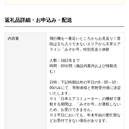
返礼品詳細・お申込み・配送
内容量
飛行機を一番近いところからお見送り！普
段は立ち入りできないエリアから天草エア
ライン「みぞか号」特別見送り体験
人数：1組2名まで
時間：60分間（施設内案内および移動含
む）
日時：下記時期以外の平日の9：00～10：
00のみにて、寄附者様と寄附受付後に決定
いたします。
※１「日本エアコミューター」の機材で運
航する期間は、「みぞか号」が運航しない
ため、お受けできません。
※２平日においても、年末年始の繁忙期な
どお受付できない場合があります。