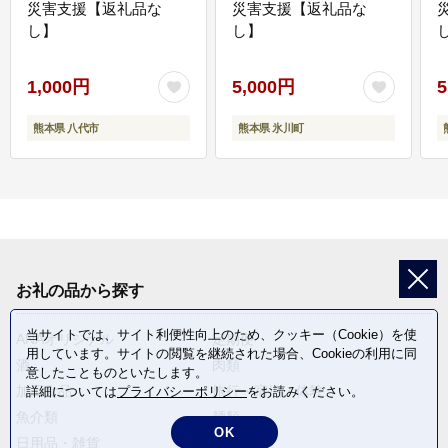
災害支援【返礼品な
災害支援【返礼品な
し】
し】
し
1,000円
5,000円
5
熊本県 八代市
熊本県 氷川町
お礼の品から探す
当サイトでは、サイト利便性向上のため、クッキー（Cookie）を使
ANAオリジナル
定期便
用しています。サイトの閲覧を継続された場合、Cookieの利用に同
酒
肉類
意したことものといたします。
加工食品
旅行・宿泊・体験
詳細については
プライバシーポリシー
をお読みください。
魚介類
麺類
OK
日用品・雑貨
野菜