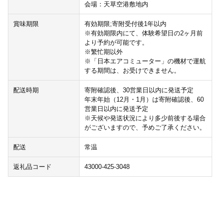
会場：天草空港敷地内
賞味期限
有効期限;寄附受付後1年以内
※有効期限内にて、体験希望日の2ヶ月前
より予約が可能です。
※繁忙期以外
※「日本エアコミューター」の機材で運航
する期間は、お受けできません。
配送時期
寄附確認後、30営業日以内に発送予定
年末年始（12月・1月）は寄附確認後、60
営業日以内に発送予定
※天候や発送状況により多少前後する場合
がございますので、予めご了承ください。
配送
常温
返礼品コード
43000-425-3048