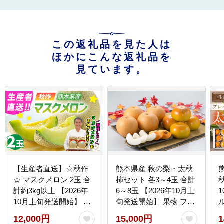
この返礼品を見た人は
ほかにこんな返礼品を
見ています。
【生産者直送】☆秋作
熊本県産 秋の梨・太秋
☆ マスクメロン 2玉 合
柿セット 各3～4玉 合計
秋
計約3kg以上 【2026年
6～8玉 【2026年10月上
10月上旬発送開始】 フ
旬発送開始】 果物 フル
ルーツ くだもの 果物 メ
ーツ 梨 なし 柿 かき 旬
12,000円
15,000円
1
ロン めろん 熊本県産
旬のフルーツ