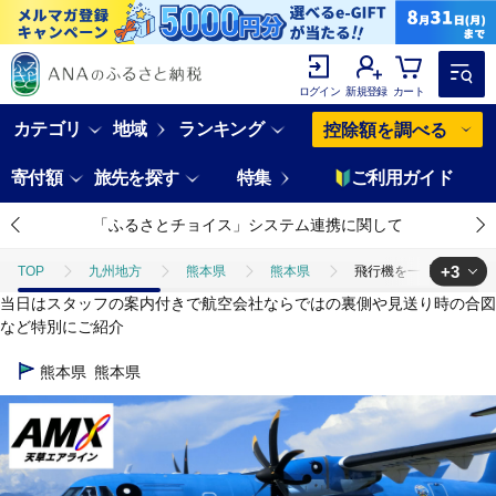
ログイン
新規登録
カート
カテゴリ
地域
ランキング
控除額を調べる
寄付額
旅先を探す
特集
ご利用ガイド
「ふるさとチョイス」システム連携に関して
+3
TOP
九州地方
熊本県
熊本県
飛行機を一番近いところ
当日はスタッフの案内付きで航空会社ならではの裏側や見送り時の合図
TOP
旅行・宿泊・体験
飛行機を一番近いところからお見送り！普段は
など特別にご紹介
TOP
旅行・宿泊・体験
体験チケット
飛行機を一番近いとこ
熊本県
熊本県
TOP
旅行・宿泊・体験
体験チケット
その他体験チケット