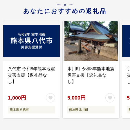
あなたにおすすめの返礼品
八代市 令和8年熊本地震
氷川町 令和8年熊本地震
災害支援【返礼品な
災害支援【返礼品な
し】
し】
し
1,000円
5,000円
5
熊本県 八代市
熊本県 氷川町