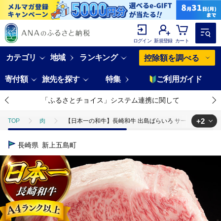
ログイン
新規登録
カート
カテゴリ
地域
ランキング
控除額を調べる
寄付額
旅先を探す
特集
ご利用ガイド
「ふるさとチョイス」システム連携に関して
+2
TOP
肉
【日本一の和牛】長崎和牛 出島ばらいろ サーロイン まるごと一
TOP
肉
牛肉
【日本一の和牛】長崎和牛 出島ばらいろ サーロイン
長崎県
新上五島町
TOP
肉
牛肉
ステーキ(牛肉)
【日本一の和牛】長崎和牛 