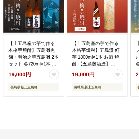
【上五島産の芋で作る
【上五島産の芋で作る
本格芋焼酎】五島灘黒
本格芋焼酎】五島灘 紅
麹・明治之芋五島灘 2本
芋 1800ml×1本 お酒 焼
セット 各720ml×1本 お
酎 【五島灘酒造】
各
酒 焼酎 【五島灘酒造】
[RAW010]
19,000円
19,000円
2
[RAW004]
[
長崎県 新上五島町
長崎県 新上五島町