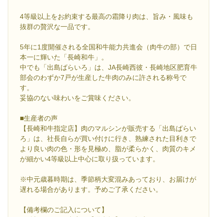
4等級以上をお約束する最高の霜降り肉は、旨み・風味も
抜群の贅沢な一品です。
5年に1度開催される全国和牛能力共進会（肉牛の部）で日
本一に輝いた「長崎和牛」。
中でも「出島ばらいろ」は、JA長崎西彼・長崎地区肥育牛
部会のわずか7戸が生産した牛肉のみに許される称号で
す。
妥協のない味わいをご賞味ください。
■生産者の声
【長崎和牛指定店】肉のマルシンが販売する「出島ばらい
ろ」は、社長自らが買い付けに行き、熟練された目利きで
より良い肉の色・形を見極め、脂が柔らかく、肉質のキメ
が細かい4等級以上中心に取り扱っています。
※中元歳暮時期は、季節柄大変混みあっており、お届けが
遅れる場合があります。予めご了承ください。
【備考欄のご記入について】