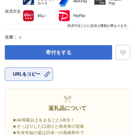
ANA Pay
カード
Pay
決済方法
d払い
PayPay
決済方法ごとに決済上限額が異なります。
在庫：
○
寄付をする
URLをコピー
お気に入
返礼品について
★A4等級以上をまるごと1本分！
★さっぱりした口溶けと肉本来の旨味
★年末年始の宴は日本一の長崎和牛で