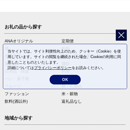
お礼の品から探す
ANAオリジナル
定期便
酒
肉類
当サイトでは、サイト利便性向上のため、クッキー（Cookie）を使
加工食品
旅行・宿泊・体験
用しています。サイトの閲覧を継続された場合、Cookieの利用に同
意したことものといたします。
魚介類
麺類
詳細については
プライバシーポリシー
をお読みください。
日用品・雑貨
野菜
パン・菓子類
電化製品
OK
フルーツ
卵・乳製品
ファッション
米・穀物
飲料(酒以外)
返礼品なし
地域から探す