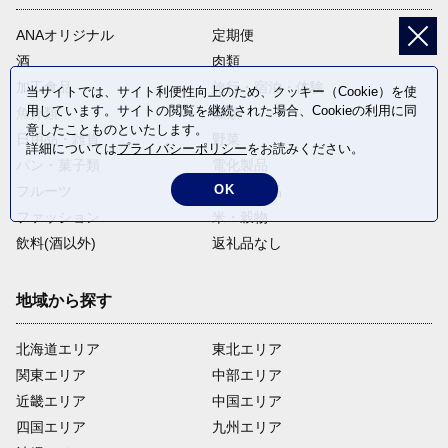
ANAオリジナル
定期便
酒
肉類
加工食品
旅行・宿泊・体験
当サイトでは、サイト利便性向上のため、クッキー（Cookie）を使
用しています。サイトの閲覧を継続された場合、Cookieの利用に同
魚介類
麺類
意したことものといたします。
日用品・雑貨
野菜
詳細については
プライバシーポリシー
をお読みください。
パン・菓子類
電化製品
OK
フルーツ
卵・乳製品
ファッション
米・穀物
飲料(酒以外)
返礼品なし
地域から探す
北海道エリア
東北エリア
関東エリア
中部エリア
近畿エリア
中国エリア
四国エリア
九州エリア