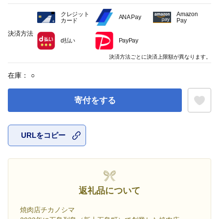
クレジット
Amazon
ANA Pay
カード
Pay
決済方法
d払い
PayPay
決済方法ごとに決済上限額が異なります。
在庫：
○
寄付をする
URLをコピー
お気に入
返礼品について
焼肉店チカノシマ