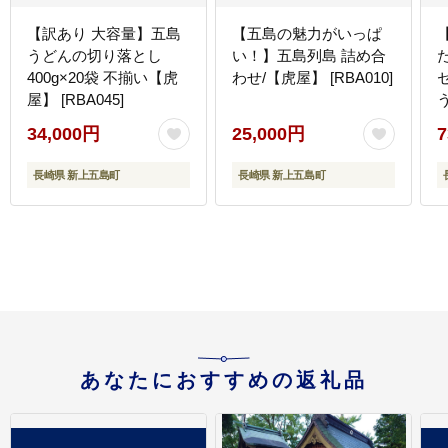
【訳あり 大容量】五島
【五島の魅力がいっぱ
うどんの切り落とし
い！】五島列島 詰め合
400g×20袋 不揃い【虎
わせ/【虎屋】 [RBA010]
セ
屋】 [RBA045]
34,000円
25,000円
7
[
長崎県 新上五島町
長崎県 新上五島町
あなたにおすすめの返礼品