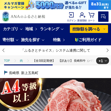
ログイン
新規登録
カート
カテゴリ
地域
ランキング
控除額を調べる
寄付額
旅先を探す
特集
ご利用ガイド
「ふるさとチョイス」システム連携に関して
+1
TOP
肉
【全3回定期便】 【訳あり】 長崎和牛（バラ、モモ、肩ロースの
TOP
肉
牛肉
【全3回定期便】 【訳あり】 長崎和牛（バラ、モモ
長崎県
新上五島町