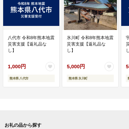
八代市 令和8年熊本地震
氷川町 令和8年熊本地震
災害支援【返礼品な
災害支援【返礼品な
し】
し】
し
1,000円
5,000円
5
熊本県 八代市
熊本県 氷川町
お礼の品から探す