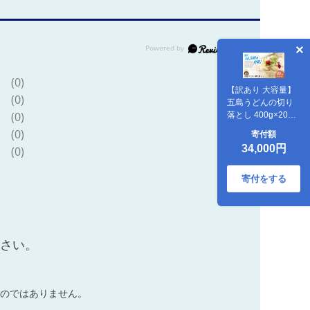
(0)
【訳あり 大容量】
(0)
五島うどんの切り
(0)
落とし 400g×20袋
不揃い【虎屋】
(0)
寄付額
[RBA045]
34,000円
(0)
寄付をする
ださい。
のではありません。