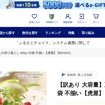
お気に入り
ご利用ガイド
新規登録
ログイン
カート
額から探す
旅先を探す
ランキング
特集
取り組み
「ふるさとチョイス」システム連携に関して
り落とし 400g×20袋 不揃い【虎屋】 [RBA045]
長崎県
新上五島町
【訳あり 大容量】
袋 不揃い【虎屋】 [