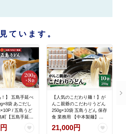
見ています。
！】 五島手延べ
【人気のこだわり麺！】が
0g×8袋 あごだし
んこ親爺のこだわりうどん
×10P / 五島うど
250g×10袋 五島うどん 保存
島町【五島手延う
食 業務用 【中本製麺】
】 [RAS001]
[RAO015]
0円
21,000円