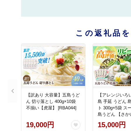
この返礼品
【訳あり 大容量】五島うど
【アレンジいろい
ん 切り落とし 400g×10袋
島 手延 うどん 
不揃い【虎屋】 [RBA044]
ト 300g×5袋 ス
島うどん 【さかい製麺】
[RAQ001]
19,000円
15,000円