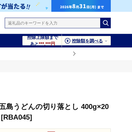
控除上限額まで
控除額を調べる
あと
***,***円
五島うどんの切り落とし 400g×20
RBA045]