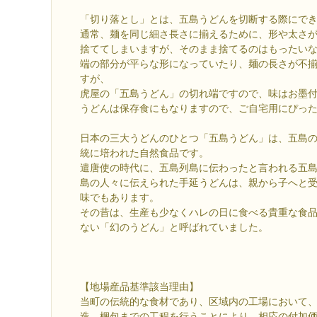
「切り落とし」とは、五島うどんを切断する際にで
通常、麺を同じ細さ長さに揃えるために、形や太さ
捨ててしまいますが、そのまま捨てるのはもったい
端の部分が平らな形になっていたり、麺の長さが不
すが、
虎屋の「五島うどん」の切れ端ですので、味はお墨
うどんは保存食にもなりますので、ご自宅用にぴっ
日本の三大うどんのひとつ「五島うどん」は、五島
統に培われた自然食品です。
遣唐使の時代に、五島列島に伝わったと言われる五
島の人々に伝えられた手延うどんは、親から子へと
味でもあります。
その昔は、生産も少なくハレの日に食べる貴重な食
ない「幻のうどん」と呼ばれていました。
【地場産品基準該当理由】
当町の伝統的な食材であり、区域内の工場において
造、梱包までの工程を行うことにより、相応の付加