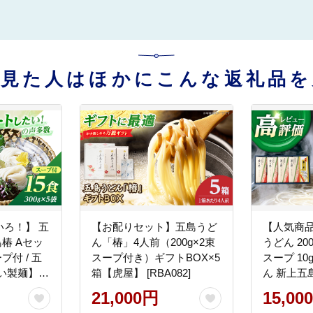
を見た人はほかにこんな返礼品を
ろ！】 五
【お配りセット】五島うど
【人気商品
島椿 Aセッ
ん「椿」4人前（200g×2束
うどん 20
ープ付 / 五
スープ付き）ギフトBOX×5
スープ 10g
箱【虎屋】 [RBA082]
ん 新上五
どん協同組合
21,000円
15,00