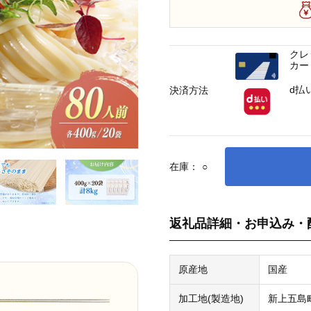
クレ
カー
d払
決済方法
在庫：
○
返礼品詳細・お申込み・
原産地
国産
加工地(製造地)
新上五島