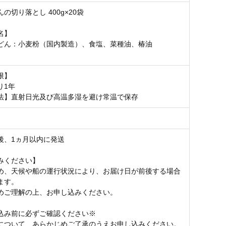
の切り落とし 400g×20袋
名】
どん：小麦粉（国内製造）、食塩、菜種油、椿油
限】
り1年
法】直射日光及び高温多湿を避け常温で保存
後、1ヵ月以内に発送
みください】
め、天候や船の運行状況により、お届け日が前後する場合
ます。
めご理解の上、お申し込みください。
込み前に必ずご確認ください※
について、あらかじめご了承のうえお申し込みください。