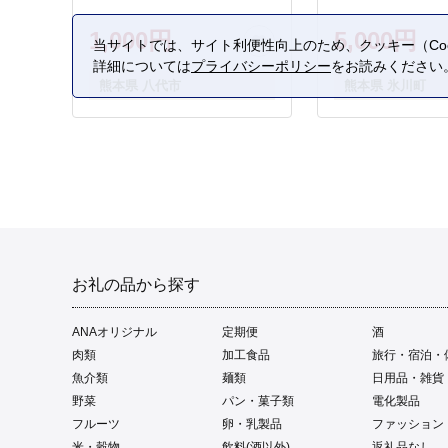
1,000円
5,000円
当サイトでは、サイト利便性向上のため、クッキー（Coo
詳細については
プライバシーポリシー
をお読みください
熊本県 八代市
熊本県 氷川町
お礼の品から探す
ANAオリジナル
定期便
酒
肉類
加工食品
旅行・宿泊・
魚介類
麺類
日用品・雑貨
野菜
パン・菓子類
電化製品
フルーツ
卵・乳製品
ファッション
米・穀物
飲料(酒以外)
返礼品なし