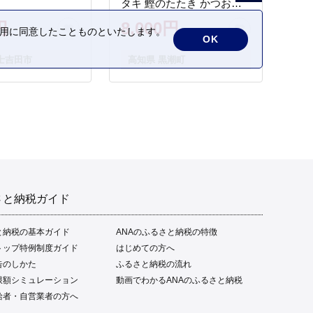
タキ 鰹のたたき かつおの
タタキ 藁焼き わら焼き 魚
円
8,000円
の利用に同意したことものといたします。
さかな 海鮮 刺身 お刺身 冷
OK
凍 ご家庭用 グルメ 特産品
士吉田市
高知県 黒潮町
ご当地 本場 高知 黒潮町 ギ
フト 贈答品 人気 返礼品 ふ
るさと納税 魚介類 高知県
産 土佐名物 高知県 高評価
食卓 ご飯のお供 父の日 ギ
フト プレゼント[1669]
さと納税ガイド
と納税の基本ガイド
ANAのふるさと納税の特徴
トップ特例制度ガイド
はじめての方へ
告のしかた
ふるさと納税の流れ
限額シミュレーション
動画でわかるANAのふるさと納税
給者・自営業者の方へ