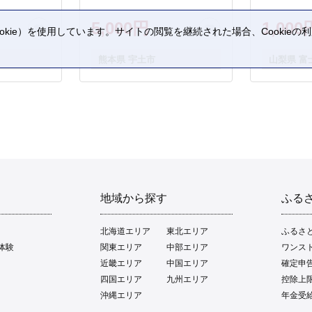
5,000円
1,000
kie）を使用しています。サイトの閲覧を継続された場合、Cookie
。
熊本県 宇土市
山梨県 富
地域から探す
ふる
北海道エリア
東北エリア
ふるさ
体験
関東エリア
中部エリア
ワンス
近畿エリア
中国エリア
確定申
四国エリア
九州エリア
控除上
沖縄エリア
年金受