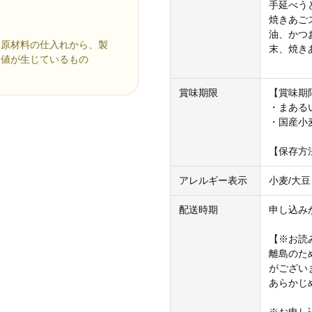
手延べう
焼きあご
油、かつ
、原材料の仕入れから、製
末、焼き
価値が生じているもの
賞味期限
【賞味期
・まある
・国産小
【保存方
アレルギー表示
小麦/大豆
配送時期
申し込み
【※お読
離島のた
がござい
あらかじ