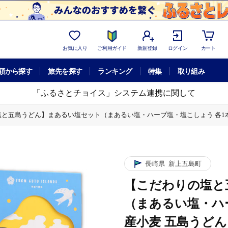
お気に入り
ご利用ガイド
新規登録
ログイン
カート
額から探す
旅先を探す
ランキング
特集
取り組み
「ふるさとチョイス」システム連携に関して
と五島うどん】まあるい塩セット（まあるい塩・ハーブ塩・塩こしょう 各1本）＆ 国
・塩こしょう 各1本）＆ 国産小麦 五島うどん ギフトBOX（180g×3袋 ス
長崎県
新上五島町
【こだわりの塩と
（まあるい塩・ハー
産小麦 五島うどん 