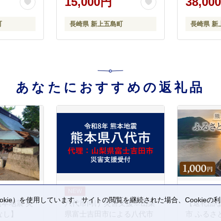
15,000円
38,00
[RAL001]
町
長崎県 新上五島町
長崎県 新
あなたにおすすめの返礼品
kie）を使用しています。サイトの閲覧を継続された場合、Cookie
熊本地震 災
八代市向け 災害支援※山梨
【返礼品
。
なし】
県富士吉田市による八代市
市 ふるさ