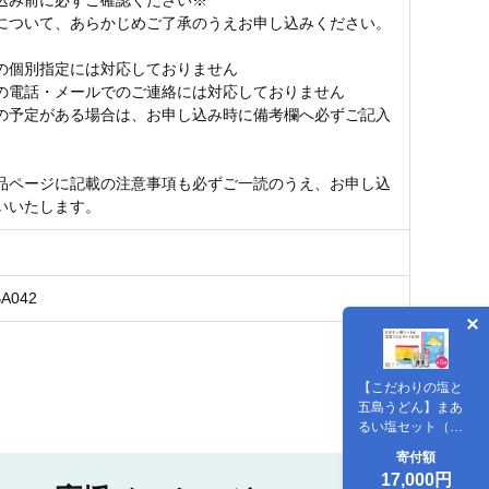
込み前に必ずご確認ください※
について、あらかじめご了承のうえお申し込みください。
の個別指定には対応しておりません
の電話・メールでのご連絡には対応しておりません
の予定がある場合は、お申し込み時に備考欄へ必ずご記入
品ページに記載の注意事項も必ずご一読のうえ、お申し込
いいたします。
BA042
【こだわりの塩と
五島うどん】まあ
るい塩セット（ま
あるい塩・ハーブ
寄付額
塩・塩こしょう 各1
17,000円
本）＆ 国産小麦 五