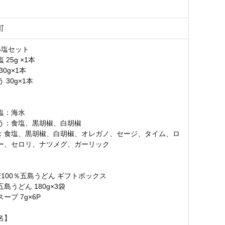
町
い塩セット
25g ×1本
30g×1本
 30g×1本
】
塩：海水
う：食塩、黒胡椒、白胡椒
：食塩、黒胡椒、白胡椒、オレガノ、セージ、タイム、ロ
ー、セロリ、ナツメグ、ガーリック
麦100％五島うどん ギフトボックス
島うどん 180g×3袋
ープ 7g×6P
名】