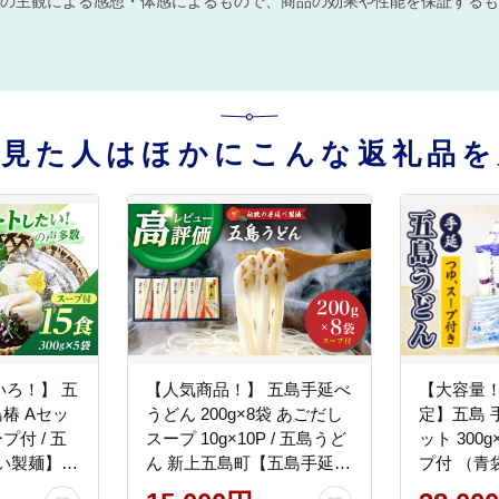
の主観による感想・体感によるもので、商品の効果や性能を保証するも
を見た人はほかにこんな返礼品を
ろ！】 五
【人気商品！】 五島手延べ
【大容量
島椿 Aセッ
うどん 200g×8袋 あごだし
定】五島 手
ープ付 / 五
スープ 10g×10P / 五島うど
ット 300
ん 新上五島町【五島手延う
プ付 （青
どん協同組合】 [RAS001]
五島うどん