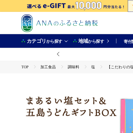
カテゴリ
地域
から探す
から探す
寄付
TOP
加工食品
調味料
塩
【こだわりの塩
TOP
麺類
うどん
【こだわりの塩と五島うどん】まあるい塩セット（まあるい塩・ハーブ塩