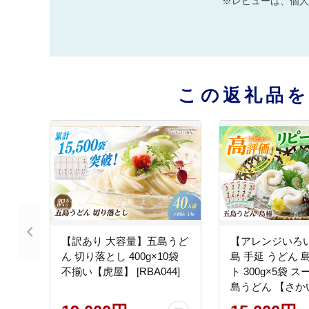
※レビューは、個人
この返礼品
【訳あり 大容量】五島うど
【アレンジいろい
ん 切り落とし 400g×10袋
島 手延 うどん 
不揃い【虎屋】 [RBA044]
ト 300g×5袋 ス
島うどん 【さかい製麺】
[RAQ001]