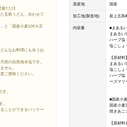
原産地
国産
虎屋だけ】
きた五島うどん、合わせて
加工地(製造地)
新上五島
」と「国産小麦100％五
内容量
■まある
。
まあるい塩 
ハーブ塩 
塩こしょう
、どんなお料理にも合うお
【原材料
、天然の自然海水塩です。
まあるい
きません。
塩こしょ
一度ご賞味ください。
ハーブ塩
ーズマリ
です。
■国産小
す。
国産小麦五
えることができるパッケー
焼きあごス
【原材料