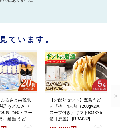
のではありません。
見ています。
！ふるさと納税限
【お配りセット】五島うど
延 うどん A セ
ん「椿」4人前（200g×2束
g×20袋 つゆ・スー
スープ付き）ギフトBOX×5
袋） 麺類 うどん
箱【虎屋】 [RBA082]
 【浜崎製麺所】