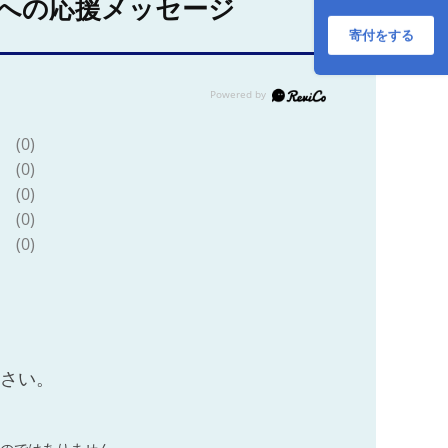
への応援メッセージ
島うどん ギフト
BOX（180g×3袋 ス
寄付をする
ープ付）【虎屋】
[RBA042]
(0)
(0)
(0)
(0)
(0)
ださい。