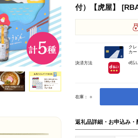
付）【虎屋】 [RBA
クレ
カー
d払
決済方法
在庫：
○
返礼品詳細・お申込み・