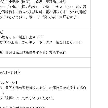
どん：小麦粉（国産）、食塩、菜種油、椿油
スープ：食塩（国内製造）、砂糖、デキストリン、粉末醤
お調味粉末、粉末小麦調味料、昆布調味粉末、かつお節粉
あご（とびうお）、葱、（一部に小麦・大豆を含む）
限】
い塩セット：製造日より365日
麦100％五島うどん ギフトボックス：製造日より365日
法】直射日光及び高温多湿を避け常温で保存
から1ヶ月以内
みください】
め、天候や船の運行状況により、お届け日が前後する場合
ます。
めご理解の上、お申し込みください。