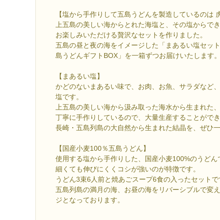
【塩から手作りして五島うどんを製造しているのは 
上五島の美しい海からとれた海塩と、その塩からで
お楽しみいただける贅沢なセットを作りました。
五島の昼と夜の海をイメージした「まあるい塩セット
島うどんギフトBOX」を一箱ずつお届けいたします
【まあるい塩】
かどのないまあるい味で、お肉、お魚、サラダなど
塩です。
上五島の美しい海から汲み取った海水から生まれた
丁寧に手作りしているので、大量生産することがで
長崎・五島列島の大自然から生まれた結晶を、ぜひ
【国産小麦100％五島うどん】
使用する塩から手作りした、国産小麦100%のうどん
細くても伸びにくくコシが強いのが特徴です。
うどん3束6人前と焼あごスープ6食の入ったセットで
五島列島の満月の海、お昼の海をリバーシブルで変
ジとなっております。