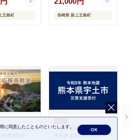
0円
21,000円
上五島町
長崎県 新上五島町
の利用に同意したことものといたします。
なし】熊本県宇城
宇土市 令和8年熊本地震 災
OK
と応援寄附金
害支援【返礼品なし】