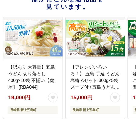
見ています。
【訳あり 大容量】五島
【アレンジいろい
うどん 切り落とし
ろ！】 五島 手延 うどん
400g×10袋 不揃い【虎
島椿 Aセット 300g×5袋
ご
屋】 [RBA044]
スープ付 / 五島うどん
【さかい製麺】
19,000円
15,000円
1
[RAQ001]
組
長崎県 新上五島町
長崎県 新上五島町