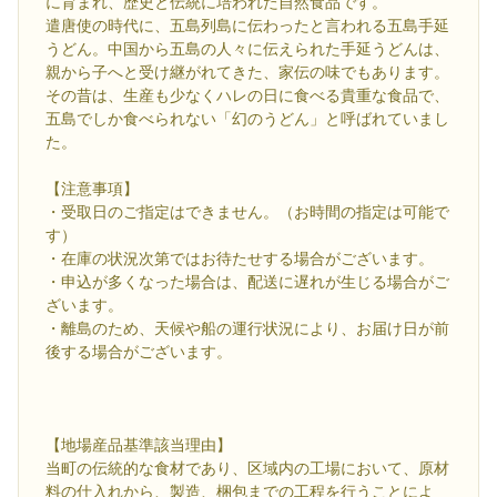
に育まれ、歴史と伝統に培われた自然食品です。
遣唐使の時代に、五島列島に伝わったと言われる五島手延
うどん。中国から五島の人々に伝えられた手延うどんは、
親から子へと受け継がれてきた、家伝の味でもあります。
その昔は、生産も少なくハレの日に食べる貴重な食品で、
五島でしか食べられない「幻のうどん」と呼ばれていまし
た。
【注意事項】
・受取日のご指定はできません。（お時間の指定は可能で
す）
・在庫の状況次第ではお待たせする場合がございます。
・申込が多くなった場合は、配送に遅れが生じる場合がご
ざいます。
・離島のため、天候や船の運行状況により、お届け日が前
後する場合がございます。
【地場産品基準該当理由】
当町の伝統的な食材であり、区域内の工場において、原材
料の仕入れから、製造、梱包までの工程を行うことによ