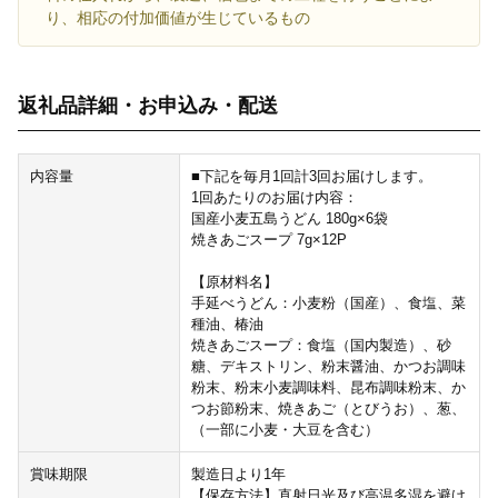
り、相応の付加価値が生じているもの
返礼品詳細・お申込み・配送
内容量
■下記を毎月1回計3回お届けします。
1回あたりのお届け内容：
国産小麦五島うどん 180g×6袋
焼きあごスープ 7g×12P
【原材料名】
手延べうどん：小麦粉（国産）、食塩、菜
種油、椿油
焼きあごスープ：食塩（国内製造）、砂
糖、デキストリン、粉末醤油、かつお調味
粉末、粉末小麦調味料、昆布調味粉末、か
つお節粉末、焼きあご（とびうお）、葱、
（一部に小麦・大豆を含む）
賞味期限
製造日より1年
【保存方法】直射日光及び高温多湿を避け