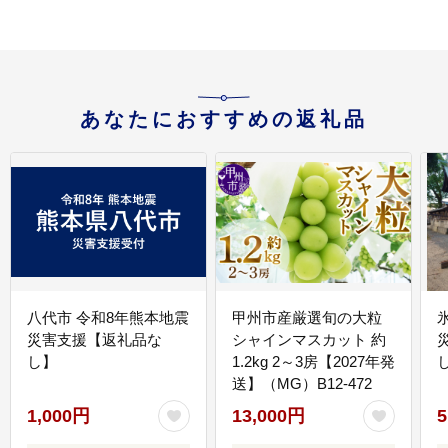
あなたにおすすめの返礼品
八代市 令和8年熊本地震
甲州市産厳選旬の大粒
災害支援【返礼品な
シャインマスカット 約
し】
1.2kg 2～3房【2027年発
送】（MG）B12-472
1,000円
13,000円
5