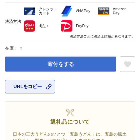
クレジット
Amazon
ANA Pay
カード
Pay
決済方法
d払い
PayPay
決済方法ごとに決済上限額が異なります。
在庫：
○
寄付をする
URLをコピー
お気に入
返礼品について
日本の三大うどんのひとつ「五島うどん」は、五島の風土