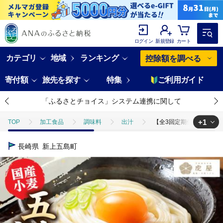
ログイン
新規登録
カート
カテゴリ
地域
ランキング
控除額を調べる
寄付額
旅先を探す
特集
ご利用ガイド
「ふるさとチョイス」システム連携に関して
+1
TOP
加工食品
調味料
出汁
【全3回定期便】【塩から手
TOP
麺類
うどん
【全3回定期便】【塩から手作りの幻うどん！】
長崎県
新上五島町