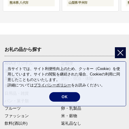
熊本県 八代市
山梨県 甲州市
お礼の品から探す
ANAオリジナル
定期便
当サイトでは、サイト利便性向上のため、クッキー（Cookie）を使
酒
肉類
用しています。サイトの閲覧を継続された場合、Cookieの利用に同
加工食品
旅行・宿泊・体験
意したことものといたします。
詳細については
プライバシーポリシー
をお読みください。
魚介類
麺類
日用品・雑貨
野菜
OK
パン・菓子類
電化製品
フルーツ
卵・乳製品
ファッション
米・穀物
飲料(酒以外)
返礼品なし