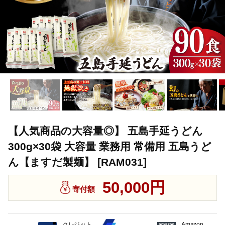
【人気商品の大容量◎】 五島手延うどん
300g×30袋 大容量 業務用 常備用 五島うど
ん【ますだ製麺】 [RAM031]
50,000円
寄付額
クレジット
Amazon