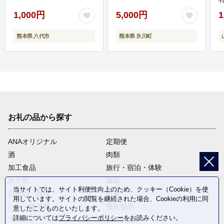
1,000円
5,000円
1
熊本県 八代市
熊本県 氷川町
お礼の品から探す
ANAオリジナル
定期便
酒
肉類
加工食品
旅行・宿泊・体験
魚介類
麺類
当サイトでは、サイト利便性向上のため、クッキー（Cookie）を使
日用品・雑貨
野菜
用しています。サイトの閲覧を継続された場合、Cookieの利用に同
パン・菓子類
電化製品
意したことものといたします。
詳細については
プライバシーポリシー
をお読みください。
フルーツ
卵・乳製品