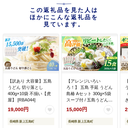
この返礼品を見た人は
ほかにこんな返礼品を
見ています。
【訳あり 大容量】五島
【アレンジいろい
うどん 切り落とし
ろ！】 五島 手延 うどん
400g×10袋 不揃い【虎
島椿 Aセット 300g×5袋
屋】 [RBA044]
スープ付 / 五島うどん
【さかい製麺】
【
19,000円
15,000円
2
[RAQ001]
長崎県 新上五島町
長崎県 新上五島町