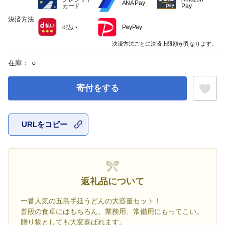
ANA Pay
カード
Pay
決済方法
d払い
PayPay
決済方法ごとに決済上限額が異なります。
在庫：
○
寄付をする
URLをコピー
お気に入
返礼品について
一番人気の五島手延うどんの大容量セット！
普段の食卓にはもちろん、業務用、常備用にもってこい。
贈り物としても大変喜ばれます。