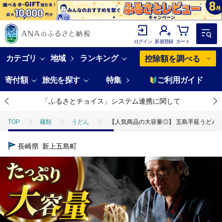
ログイン
新規登録
カート
カテゴリ
地域
ランキング
控除額を調べる
寄付額
旅先を探す
特集
ご利用ガイド
「ふるさとチョイス」システム連携に関して
TOP
麺類
うどん
【人気商品の大容量◎】 五島手延うどん 300
長崎県
新上五島町