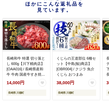
ほかにこんな返礼品を
見ています。
長崎和牛 特選 切り落と
くじらの王道部位 6種セ
し 600g【川下精肉店】
ット【中島(鯨)商店】
[OAA016] / 長崎県産和
[OBR004] / クジラ 魚介
下
牛 牛肉 国産牛すき焼き
くじら おつまみ
炒めもの 切り落とし 切
14,000円
38,000円
3
り落とし 切り落とし 切
り落とし 切り落とし 切
長崎県 川棚町
長崎県 川棚町
り落とし 牛肉 牛肉 牛肉