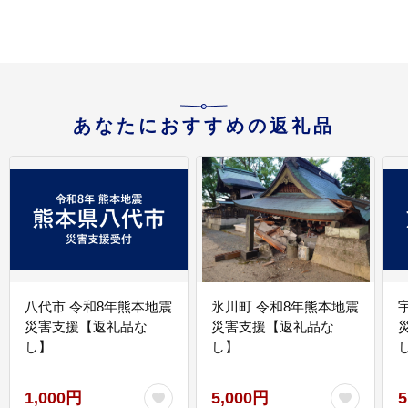
あなたにおすすめの返礼品
八代市 令和8年熊本地震
氷川町 令和8年熊本地震
災害支援【返礼品な
災害支援【返礼品な
し】
し】
し
1,000円
5,000円
5