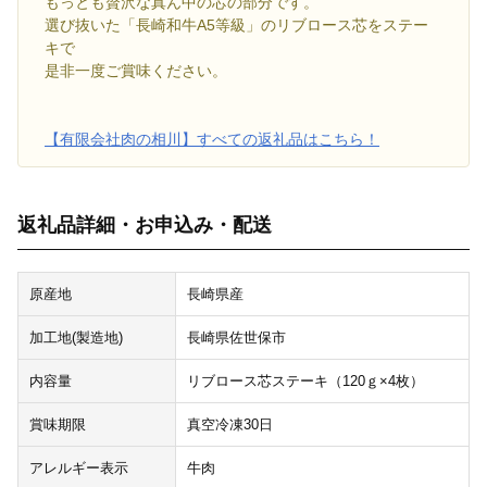
もっとも贅沢な真ん中の芯の部分です。
選び抜いた「長崎和牛A5等級」のリブロース芯をステー
キで
是非一度ご賞味ください。
【有限会社肉の相川】すべての返礼品はこちら！
返礼品詳細・お申込み・配送
原産地
長崎県産
加工地(製造地)
長崎県佐世保市
内容量
リブロース芯ステーキ（120ｇ×4枚）
賞味期限
真空冷凍30日
アレルギー表示
牛肉