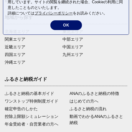
飲料(酒以外)
返礼品なし
用しています。サイトの閲覧を継続された場合、Cookieの利用に同
意したことものといたします。
詳細については
プライバシーポリシー
をお読みください。
地域から探す
OK
北海道エリア
東北エリア
関東エリア
中部エリア
近畿エリア
中国エリア
四国エリア
九州エリア
沖縄エリア
ふるさと納税ガイド
ふるさと納税の基本ガイド
ANAのふるさと納税の特徴
ワンストップ特例制度ガイド
はじめての方へ
確定申告のしかた
ふるさと納税の流れ
控除上限額シミュレーション
動画でわかるANAのふるさと
納税
年金受給者・自営業者の方へ