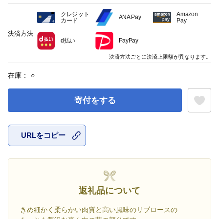
クレジット
Amazon
ANA Pay
カード
Pay
決済方法
d払い
PayPay
決済方法ごとに決済上限額が異なります。
在庫：
○
寄付をする
URLをコピー
お気に入
返礼品について
きめ細かく柔らかい肉質と高い風味のリブロースの