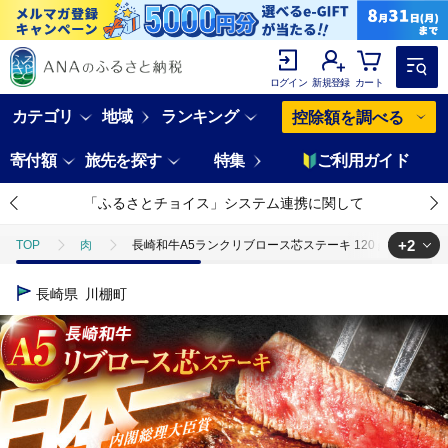
ログイン
新規登録
カート
カテゴリ
地域
ランキング
控除額を調べる
寄付額
旅先を探す
特集
ご利用ガイド
「ふるさとチョイス」システム連携に関して
+2
TOP
肉
長崎和牛A5ランクリブロース芯ステーキ 120ｇ×4枚 【肉の
TOP
肉
牛肉
長崎和牛A5ランクリブロース芯ステーキ 120ｇ×
長崎県
川棚町
TOP
肉
牛肉
ステーキ(牛肉)
長崎和牛A5ランクリブロー