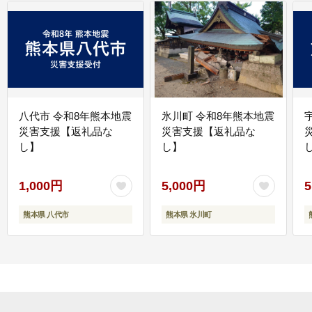
八代市 令和8年熊本地震
氷川町 令和8年熊本地震
災害支援【返礼品な
災害支援【返礼品な
し】
し】
し
1,000円
5,000円
5
熊本県 八代市
熊本県 氷川町