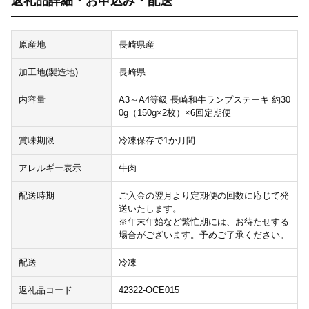
返礼品詳細・お申込み・配送
原産地
長崎県産
加工地(製造地)
長崎県
内容量
A3～A4等級 長崎和牛ランプステーキ 約30
0g（150g×2枚）×6回定期便
賞味期限
冷凍保存で1か月間
アレルギー表示
牛肉
配送時期
ご入金の翌月より定期便の回数に応じて発
送いたします。
※年末年始など繁忙期には、お待たせする
場合がございます。予めご了承ください。
配送
冷凍
返礼品コード
42322-OCE015