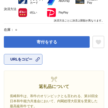
ANA Pay
カード
Pay
決済方法
d払い
PayPay
決済方法ごとに決済上限額が異なります。
在庫：
○
寄付をする
URLをコピー
お気に入
返礼品について
長崎和牛は、和牛のオリンピックとも言われる、第10回全
日本和牛能力共進会において、内閣総理大臣賞を受賞した
最高級和牛です。