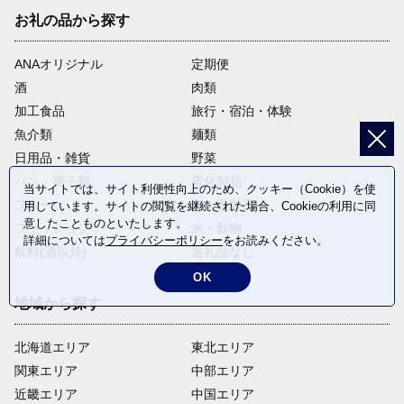
お礼の品から探す
ANAオリジナル
定期便
酒
肉類
加工食品
旅行・宿泊・体験
魚介類
麺類
日用品・雑貨
野菜
パン・菓子類
電化製品
当サイトでは、サイト利便性向上のため、クッキー（Cookie）を使
フルーツ
卵・乳製品
用しています。サイトの閲覧を継続された場合、Cookieの利用に同
意したことものといたします。
ファッション
米・穀物
詳細については
プライバシーポリシー
をお読みください。
飲料(酒以外)
返礼品なし
OK
地域から探す
北海道エリア
東北エリア
関東エリア
中部エリア
近畿エリア
中国エリア