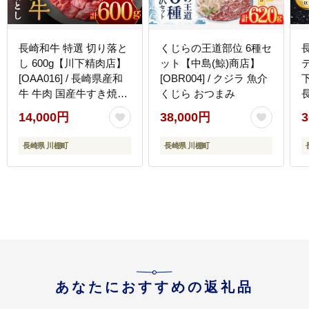
長崎和牛 特選 切り落と
くじらの王道部位 6種セ
し 600g【川下精肉店】
ット【中島(鯨)商店】
[OAA016] / 長崎県産和
[OBR004] / クジラ 魚介
下
牛 牛肉 国産牛すき焼き
くじら おつまみ
炒めもの 切り落とし 切
14,000円
38,000円
3
り落とし 切り落とし 切
り落とし 切り落とし 切
長崎県 川棚町
長崎県 川棚町
り落とし 牛肉 牛肉 牛肉
あなたにおすすめの返礼品