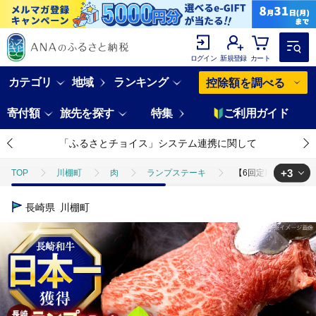
ログイン
新規登録
カート
カテゴリ
地域
ランキング
控除額を調べる
寄付額
旅先を探す
特集
ご利用ガイド
「ふるさとチョイス」システム連携に関して
+3
TOP
川棚町
肉
ランプステーキ
【6回定期便】長崎和牛ラ
TOP
肉
【6回定期便】長崎和牛ランプステーキ 約300g(150g×2枚)【
長崎県
川棚町
TOP
肉
牛肉
【6回定期便】長崎和牛ランプステーキ 約300g(15
TOP
肉
牛肉
ステーキ(牛肉)
【6回定期便】長崎和牛ランプ