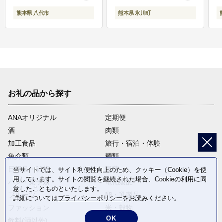
熊本県 八代市
熊本県 氷川町
お礼の品から探す
ANAオリジナル
定期便
酒
肉類
加工食品
旅行・宿泊・体験
魚介類
麺類
日用品・雑貨
野菜
当サイトでは、サイト利便性向上のため、クッキー（Cookie）を使
用しています。サイトの閲覧を継続された場合、Cookieの利用に同
パン・菓子類
電化製品
意したことものといたします。
フルーツ
卵・乳製品
詳細については
プライバシーポリシー
をお読みください。
ファッション
米・穀物
OK
飲料(酒以外)
返礼品なし