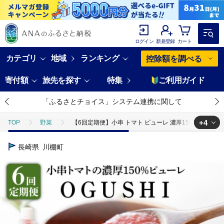
ログイン
新規登録
カート
カテゴリ
地域
ランキング
控除額を調べる
寄付額
旅先を探す
特集
ご利用ガイド
「ふるさとチョイス」システム連携に関して
+4
TOP
野菜
【6回定期便】小串 トマト ピューレ 濃厚150% ピューレ「O
TOP
野菜
とまと
【6回定期便】小串 トマト ピューレ 濃厚150
長崎県
川棚町
TOP
定期便
【6回定期便】小串 トマト ピューレ 濃厚150% ピューレ「
TOP
定期便
野菜(定期便)
【6回定期便】小串 トマト ピューレ 
TOP
定期便
ほかの定期便
【6回定期便】小串 トマト ピューレ 