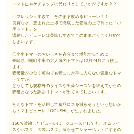
トマト缶やケチャップの代わりとしていかがですか？？
〇フレッシュすぎて、そのまま飲めるピューレ！！
良質な水、恵まれた土壌で徹底した管理の上で育った「小
串トマト」を
濃縮したピューレは美味しすぎてこのままごくごく飲めて
しまいます。
〇小串トマトのおいしさを存分まで堪能するために
長崎県川棚町小串の大人気のトマトは12月?4月に収穫し
ます。
収穫量が少なく町内でも稀にしか手に入らない貴重なトマ
トですが、
どうしても規格外のサイズや出荷シーズンを終えてからの
収穫となった訳ありトマトが出てきてしまいます。
そんなトマトを活用して食品ロスを減らそうという想いか
らトマトピューレ「OGUSHI」が生まれました。
150％濃縮したピューレは、ジュースとしても、オムライ
スやパスタ、冷製パスタ、凍らせてシャーベットにするの