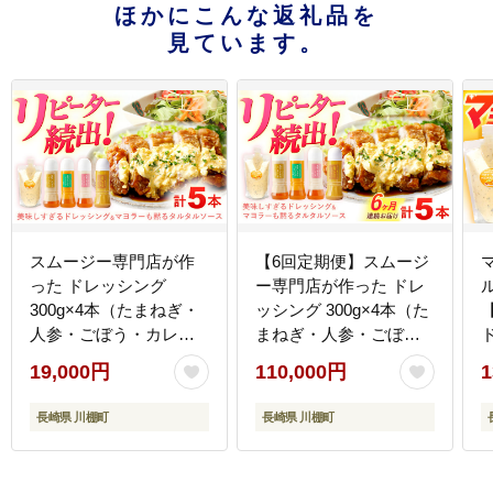
ほかにこんな返礼品を
見ています。
スムージー専門店が作
【6回定期便】スムージ
った ドレッシング
ー専門店が作った ドレ
300g×4本（たまねぎ・
ッシング 300g×4本（た
人参・ごぼう・カレ
まねぎ・人参・ごぼ
ド
ー）＆タルタルソース
う・カレー）＆タルタ
19,000円
110,000円
1
300gパウチ【ビタミ
ルソース 300gパウチ
ン・スタンド】
【ビタミン・スタン
長崎県 川棚町
長崎県 川棚町
[OAK026]
ド】 [OAK031]