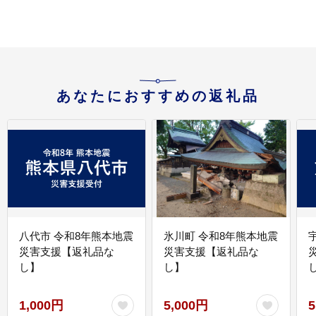
あなたにおすすめの返礼品
八代市 令和8年熊本地震
氷川町 令和8年熊本地震
災害支援【返礼品な
災害支援【返礼品な
し】
し】
し
1,000円
5,000円
5