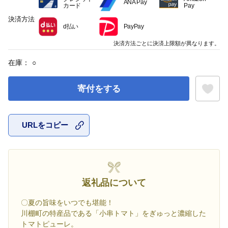
ANA Pay
カード
Pay
決済方法
d払い
PayPay
決済方法ごとに決済上限額が異なります。
在庫：
○
寄付をする
URLをコピー
お気に入
返礼品について
〇夏の旨味をいつでも堪能！
川棚町の特産品である「小串トマト」をぎゅっと濃縮した
トマトピューレ。