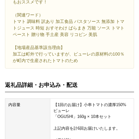
もおススメです！
（関連ワード）
トマト 調味料 訳あり 加工食品 パスタソース 無添加 トマ
トジュース 時短 おすそわけ ばらまき 万能 ソース トマト
ペースト 贈り物 手土産 美容 リコピン 美肌
【地場産品基準該当理由】
加工は町外で行っていますが、ピューレの原材料の100％
が町内で生産されたトマトのため
返礼品詳細・お申込み・配送
内容量
【1回のお届け】小串トマトの濃厚150%
ピューレ
「OGUSHI」160g × 10本セット
上記内容を計6回お届けいたします。