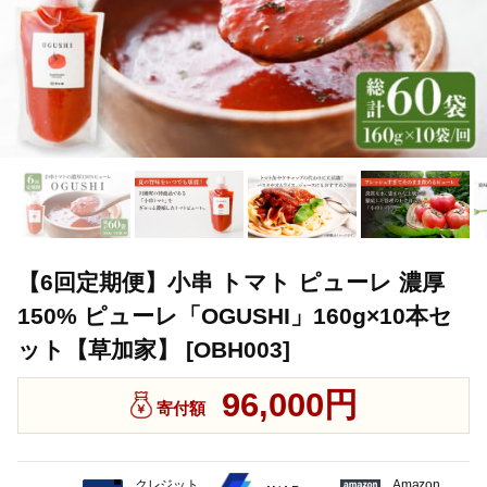
【6回定期便】小串 トマト ピューレ 濃厚
150% ピューレ「OGUSHI」160g×10本セ
ット【草加家】 [OBH003]
96,000円
寄付額
クレジット
Amazon