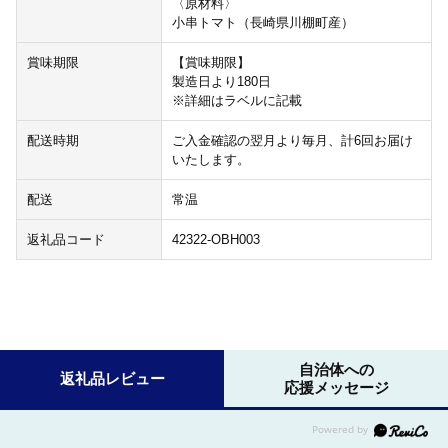
〈原材料〉
小串トマト（長崎県川棚町産）
賞味期限
【賞味期限】
製造日より180日
※詳細はラベルに記載
配送時期
ご入金確認の翌月より毎月、計6回お届け
いたします。
配送
常温
返礼品コード
42322-OBH003
自治体への
返礼品レビュー
応援メッセージ