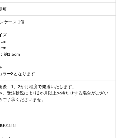
棚町
ンケース 1個
イズ
cm
cm
：約1.5cm
≫
カラー8となります
認後、1、2か月程度で発送いたします。
や、受注状況により2か月以上お待たせする場合がござい
めご了承くださいませ。
BG018-8