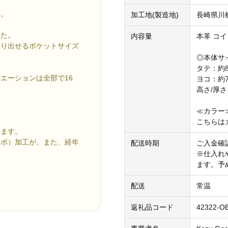
す。
加工地(製造地)
長崎県川
した。
内容量
本革 コイ
取り出せるポケットサイズ
◎本体サ
タテ：約8
エーションは全部で16
ヨコ：約7
高さ/厚さ
≪カラー
こちらは
きます。
シボ）加工が、また、経年
配送時期
ご入金確
※仕入れ
ます。予
配送
常温
返礼品コード
42322-O