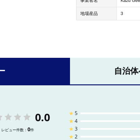
事業者名
Kazu Gee
地場産品
3
ー
自治体
★
5
0.0
★
4
★
3
0
レビュー件数：
件
★
2