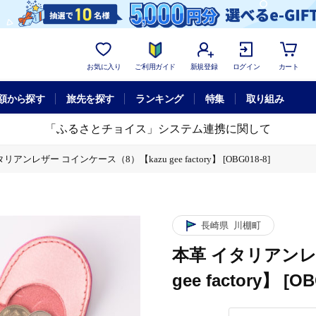
お気に入り
ご利用ガイド
新規登録
ログイン
カート
額から探す
旅先を探す
ランキング
特集
取り組み
「ふるさとチョイス」システム連携に関して
リアンレザー コインケース（8）【kazu gee factory】 [OBG018-8]
長崎県
川棚町
本革 イタリアンレ
gee factory】 [OB