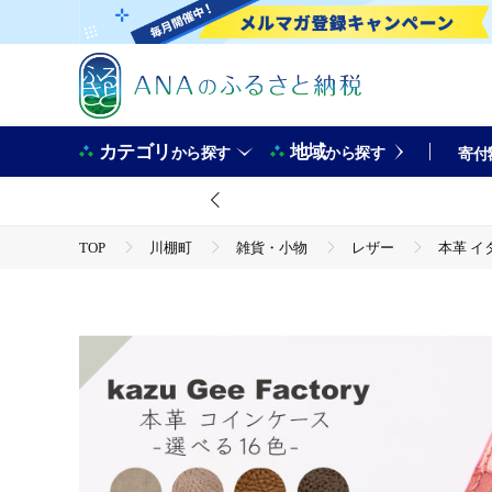
カテゴリ
地域
から探す
から探す
寄付
TOP
川棚町
雑貨・小物
レザー
本革 イタ