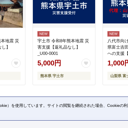
熊本地震 災
宇土市 令和8年熊本地震 災
八代市向け
なし】
害支援【返礼品なし】
県富士吉
_U00-0001
への支援
5,000円
1,000
熊本県 宇土市
山梨県 富
kie）を使用しています。サイトの閲覧を継続された場合、Cookie
。