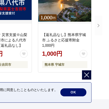
 災害支援※山梨
【返礼品なし】熊本県宇城
田市による八代市
市 ふるさと応援寄附金
【返礼品なし】
1,000円
円
1,000円
士吉田市
熊本県 宇城市
の利用に同意したことものといたします。
OK