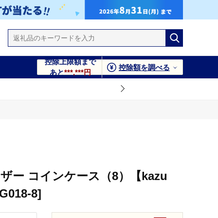
控除上限額まで
控除額を調べる
あと
***,***円
ザー コインケース（8）【kazu
G018-8]