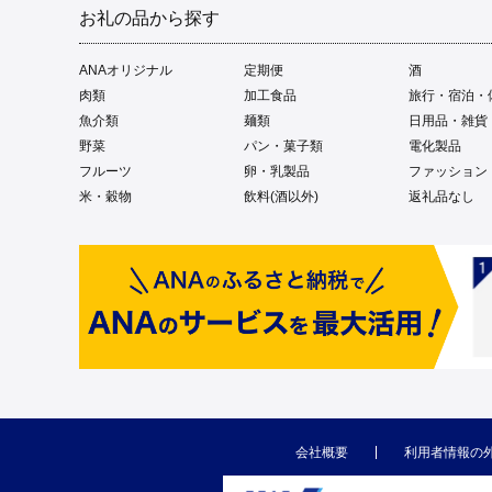
お礼の品から探す
ANAオリジナル
定期便
酒
肉類
加工食品
旅行・宿泊・
魚介類
麺類
日用品・雑貨
野菜
パン・菓子類
電化製品
フルーツ
卵・乳製品
ファッション
米・穀物
飲料(酒以外)
返礼品なし
会社概要
利用者情報の