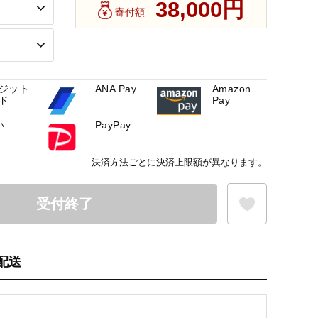
38,000円
寄付額
ジット
ANA Pay
Amazon
ド
Pay
い
PayPay
決済方法ごとに決済上限額が異なります。
受付終了
配送
お気に入り登録