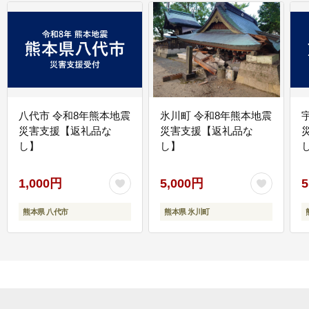
八代市 令和8年熊本地震
氷川町 令和8年熊本地震
災害支援【返礼品な
災害支援【返礼品な
し】
し】
し
1,000円
5,000円
5
熊本県 八代市
熊本県 氷川町