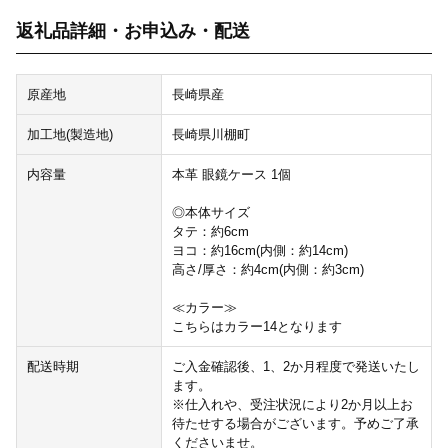
返礼品詳細・お申込み・配送
原産地
長崎県産
加工地(製造地)
長崎県川棚町
内容量
本革 眼鏡ケース 1個
◎本体サイズ
タテ：約6cm
ヨコ：約16cm(内側：約14cm)
高さ/厚さ：約4cm(内側：約3cm)
≪カラー≫
こちらはカラー14となります
配送時期
ご入金確認後、1、2か月程度で発送いたし
ます。
※仕入れや、受注状況により2か月以上お
待たせする場合がございます。予めご了承
くださいませ。