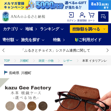
ログイン
新規登録
カート
カテゴリ
地域
ランキング
控除額を調べる
寄付額
旅先を探す
特集
ご利用ガイド
「ふるさとチョイス」システム連携に関して
TOP
川棚町
雑貨・小物
レザー
本革 イタリアンレザー 眼鏡
長崎県
川棚町