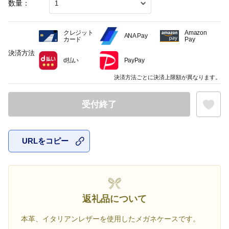
数量：
クレジット
Amazon
ANA Pay
カード
Pay
決済方法
d払い
PayPay
決済方法ごとに決済上限額が異なります。
受付終了
URLをコピー
お気に入
返礼品について
本革、イタリアンレザーを使用したメガネケースです。