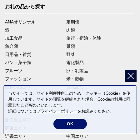
お礼の品から探す
ANAオリジナル
定期便
酒
肉類
加工食品
旅行・宿泊・体験
魚介類
麺類
日用品・雑貨
野菜
パン・菓子類
電化製品
フルーツ
卵・乳製品
ファッション
米・穀物
飲料(酒以外)
返礼品なし
当サイトでは、サイト利便性向上のため、クッキー（Cookie）を使
用しています。サイトの閲覧を継続された場合、Cookieの利用に同
地域から探す
意したことものといたします。
詳細については
プライバシーポリシー
をお読みください。
北海道エリア
東北エリア
OK
関東エリア
中部エリア
近畿エリア
中国エリア