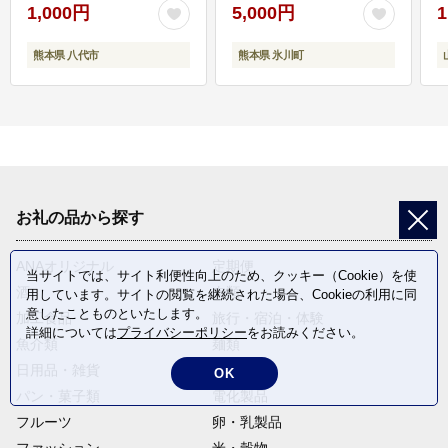
1,000円
5,000円
1
熊本県 八代市
熊本県 氷川町
お礼の品から探す
ANAオリジナル
定期便
当サイトでは、サイト利便性向上のため、クッキー（Cookie）を使
酒
肉類
用しています。サイトの閲覧を継続された場合、Cookieの利用に同
意したことものといたします。
加工食品
旅行・宿泊・体験
詳細については
プライバシーポリシー
をお読みください。
魚介類
麺類
日用品・雑貨
野菜
OK
パン・菓子類
電化製品
フルーツ
卵・乳製品
ファッション
米・穀物