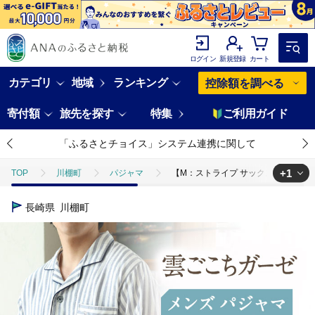
ログイン
新規登録
カート
カテゴリ
地域
ランキング
控除額を調べる
寄付額
旅先を探す
特集
ご利用ガイド
「ふるさとチョイス」システム連携に関して
+1
TOP
川棚町
パジャマ
【M：ストライプ サックス】雲ごこちガーゼ
TOP
ファッション
服
【M：ストライプ サックス】雲ごこちガーゼ
長崎県
川棚町