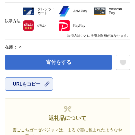
クレジット
Amazon
ANA Pay
カード
Pay
決済方法
d払い
PayPay
決済方法ごとに決済上限額が異なります。
在庫：
○
寄付をする
URLをコピー
お気に入
返礼品について
雲ごこちガーゼパジャマは、まるで雲に包まれたようなや