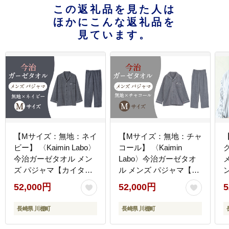
この返礼品を見た人は
ほかにこんな返礼品を
見ています。
【Mサイズ：無地：ネイ
【Mサイズ：無地：チャ
ビー】 〈Kaimin Labo〉
コール】 〈Kaimin
今治ガーゼタオル メン
Labo〉今治ガーゼタオ
ズ パジャマ【カイタッ
ル メンズ パジャマ【カ
ン
クファクトリー】
イタックファクトリ
52,000円
52,000円
5
[OAW001-30]
ー】 [OAW001-34]
ァ
長崎県 川棚町
長崎県 川棚町