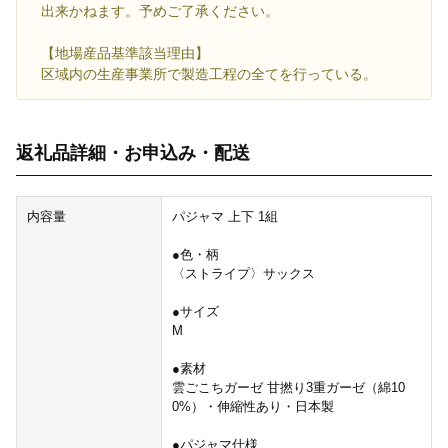
出来かねます。予めご了承ください。
【地場産品基準該当理由】
区域内の生産事業所で製造工程の全てを行っている。
返礼品詳細・お申込み・配送
内容量
パジャマ 上下 1組
●色・柄
〈ストライプ〉サックス
●サイズ
M
●素材
雲ごこちガーゼ 甘撚り3重ガーゼ（綿10
0%）・伸縮性あり・日本製
●パジャマ仕様