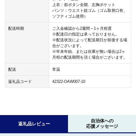
上衣：前ボタン全開、左胸ポケット
パンツ：ウエスト総ゴム（ゴム取替口有、
ソフティゴム使用）
配送時期
ご入金確認から2週間～1ヶ月程度
※配達日の指定は承っておりません。
※配送状況によって配送期日が前後する場
合がございます。
※年末年始、または在庫が無い場合は2ヶ
月程の配送期間を頂く場合がございます。
配送
常温
返礼品コード
42322-OAW007-10
自治体への
返礼品レビュー
応援メッセージ