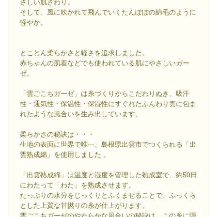
さしい肌ざわり。
そして、風に吹かれて飛んでいくたんぽぽの綿毛のように
軽やか。
とことん柔らかさと軽さを追求しました。
赤ちゃんの肌着などでも使われている肌にやさしいガー
ゼ。
「雲ごこちガーゼ」は糸づくりからこだわりぬき、吸汗
性・通気性・保温性・保湿性にすぐれたふんわり雲に包ま
れたような風合いを生み出しています。
柔らかさの秘訣は・・・
生地の表面に世界で唯一、島根県出雲市でつくられる「出
雲熟成綿」を使用しました 。
「出雲熟成綿」は温度と湿度を管理した熟成室で、約50日
にわたって「わた」を熟成させます。
たっぷりの水分をじっくりとふくませることで、ふっくら
とした上質な甘撚りの糸が仕上がります。
雲ごこちガーゼのやわらかな風合いの秘訣は、この糸に隠