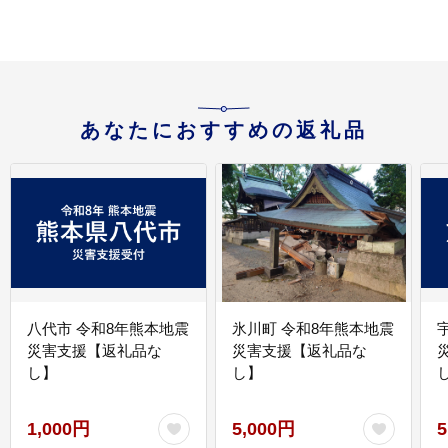
あなたにおすすめの返礼品
八代市 令和8年熊本地震
氷川町 令和8年熊本地震
災害支援【返礼品な
災害支援【返礼品な
し】
し】
し
1,000円
5,000円
5