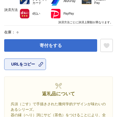
ANA Pay
カード
Pay
決済方法
d払い
PayPay
決済方法ごとに決済上限額が異なります。
在庫：
○
寄付をする
URLをコピー
お気に入
返礼品について
呉須（ごす）で手描きされた幾何学的デザインが味わいの
あるシリーズ。
器の縁（へり）渕にサビ（茶色）をつけることにより、全