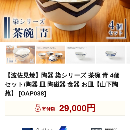
【波佐見焼】陶器 染シリーズ 茶碗 青 4個
セット/陶器 皿 陶磁器 食器 お皿【山下陶
苑】 [OAP038]
29,000円
寄付額
クレジット
Amazon