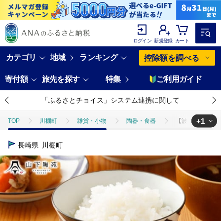
ログイン
新規登録
カート
カテゴリ
地域
ランキング
控除額を調べる
寄付額
旅先を探す
特集
ご利用ガイド
「ふるさとチョイス」システム連携に関して
+1
TOP
川棚町
雑貨・小物
陶器・食器
【波佐見焼】陶器 
TOP
日用品・雑貨
食器
【波佐見焼】陶器 染シリーズ 茶碗 青 
長崎県
川棚町