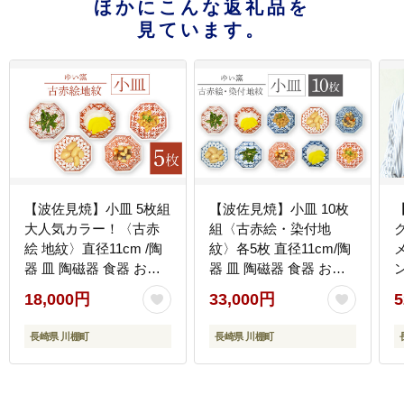
ほかにこんな返礼品を
見ています。
【波佐見焼】小皿 5枚組
【波佐見焼】小皿 10枚
大人気カラー！〈古赤
組〈古赤絵・染付地
絵 地紋〉直径11cm /陶
紋〉各5枚 直径11cm/陶
器 皿 陶磁器 食器 お皿
器 皿 陶磁器 食器 お皿
ン
和柄【ゆい窯】
和柄【ゆい窯】
18,000円
33,000円
5
[OAO002]
[OAO004]
ァ
長崎県 川棚町
長崎県 川棚町