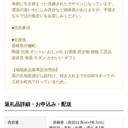
体的に引き締まった洗練されたデザインになっています。
濃淡の違いやにじみ具合など個体差がありますが、手描き
ならではの風合いをお楽しみください。
■注意事項
■生産地
長崎県川棚町
陶器 伝統 オシャレ おしゃれ お洒落 焼き物 焼物 工芸品
波佐見 食器 モダン かわいい ギフト
【地場産品基準該当理由】
器の生地形成から絵付け、焼き入れまでの100％すべての
工程を町内で行っているため。
返礼品詳細・お申込み・配送
内容量
・茶碗青（直径11.8cm×H6.7cm）
幾何紋・市松・短冊・濃点 各1個