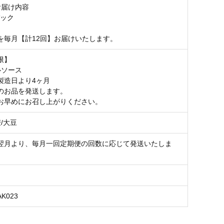
お届け内容
パック
を毎月【計12回】お届けいたします。
限】
ルソース
製造日より4ヶ月
のお品を発送します。
お早めにお召し上がりください。
麦/大豆
翌月より、毎月一回定期便の回数に応じて発送いたしま
AK023