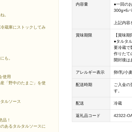
内容量
●一回の
300g×6
よね。
上記内容
も冷蔵庫にストックしてみ
賞味期限
【賞味期
●タルタ
要冷蔵で
作りたて
んにも。
開封後は
アレルギー表示
卵/乳/小
を使用
名産「野中のたまご」を使
配送時期
ご入金の
す。
ルタルソース
配送
冷蔵
返礼品コード
42322-O
絶品！
味のあるタルタルソースに