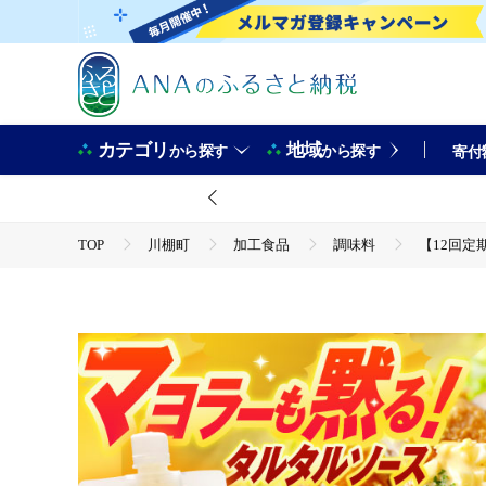
カテゴリ
地域
から探す
から探す
寄付
TOP
川棚町
加工食品
調味料
【12回定
TOP
加工食品
調味料
ほかの調味料
【12回定期便】飲食店・大家族向け 絶品！ タルタルソース 300g×