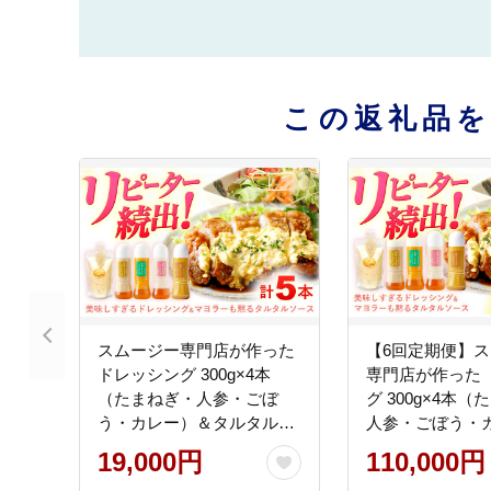
この返礼品
スムージー専門店が作った
【6回定期便】
ドレッシング 300g×4本
専門店が作った 
（たまねぎ・人参・ごぼ
グ 300g×4本
う・カレー）＆タルタルソ
人参・ごぼう・
ース 300gパウチ【ビタミ
タルタルソース 3
19,000円
110,000円
ン・スタンド】 [OAK026]
【ビタミン・ス