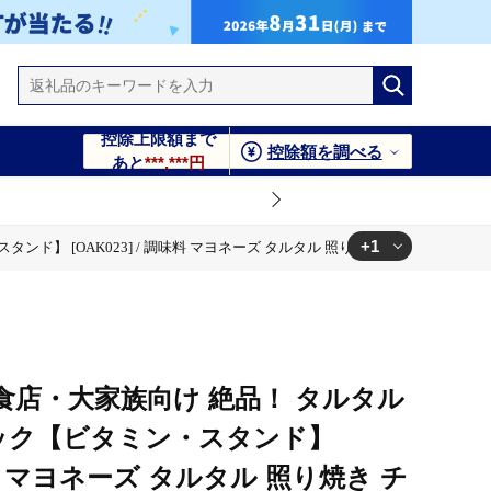
控除上限額まで
控除額を調べる
あと
***,***円
+1
ンド】 [OAK023] / 調味料 マヨネーズ タルタル 照り焼き チキン南蛮 調
 照り焼き チキン南蛮 調味 料理 サンドイッチ タルタルソース
食店・大家族向け 絶品！ タルタル
6パック【ビタミン・スタンド】
調味料 マヨネーズ タルタル 照り焼き チ