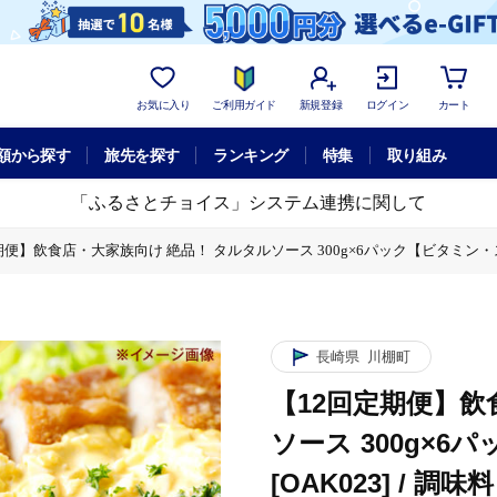
お気に入り
ご利用ガイド
新規登録
ログイン
カート
額から探す
旅先を探す
ランキング
特集
取り組み
「ふるさとチョイス」システム連携に関して
期便】飲食店・大家族向け 絶品！ タルタルソース 300g×6パック【ビタミン・スタ
6パック【ビタミン・スタンド】 [OAK023] / 調味料 マヨネーズ タルタル
長崎県
川棚町
【12回定期便】飲
ソース 300g×
[OAK023] / 