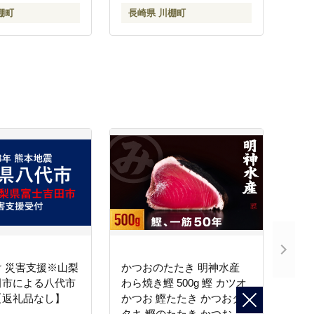
ステロールゼロ ソイミルク
棚町
長崎県 川棚町
健康 乳製品不使用 低カロ
リー【大屋食品工業】
[OAB033]
 災害支援※山梨
かつおのたたき 明神水産
田市による八代市
わら焼き鰹 500g 鰹 カツオ
【返礼品なし】
かつお 鰹たたき かつおタ
タキ 鰹のたたき かつおの