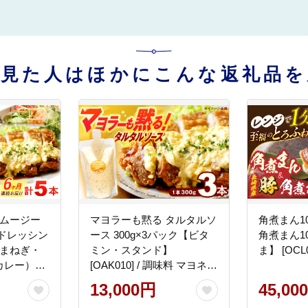
を見た人はほかにこんな返礼品を
スムージー
マヨラーも黙る タルタルソ
角煮まん1
ドレッシン
ース 300g×3パック【ビタ
角煮まん1
（たまねぎ・
ミン・スタンド】
ま】 [OCL0
カレー）＆
[OAK010] / 調味料 マヨネー
00gパウチ
ズ タルタル 照り焼き チキ
13,000円
45,00
タンド】
ン南蛮 調味 料理 サンドイ