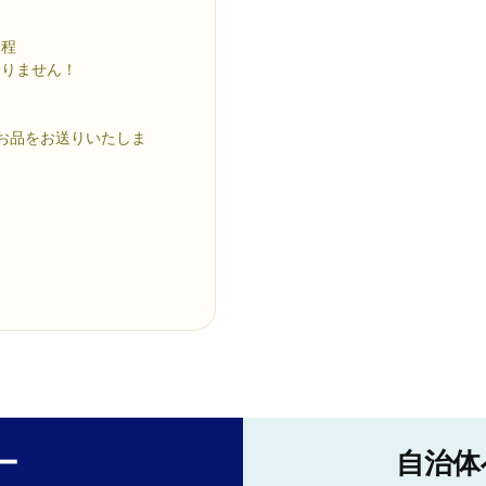
う程
ありません！
お品をお送りいたしま
。
ー
自治体