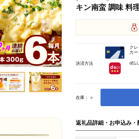
キン南蛮 調味 料
クレ
カー
d払
決済方法
在庫：
○
返礼品詳細・お申込み・