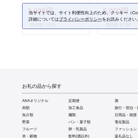
1,000円
5,000円
当サイトでは、サイト利便性向上のため、クッキー（Coo
詳細については
プライバシーポリシー
をお読みください
熊本県 八代市
熊本県 氷川町
お礼の品から探す
ANAオリジナル
定期便
酒
肉類
加工食品
旅行・宿泊・
魚介類
麺類
日用品・雑貨
野菜
パン・菓子類
電化製品
フルーツ
卵・乳製品
ファッション
米・穀物
飲料(酒以外)
返礼品なし