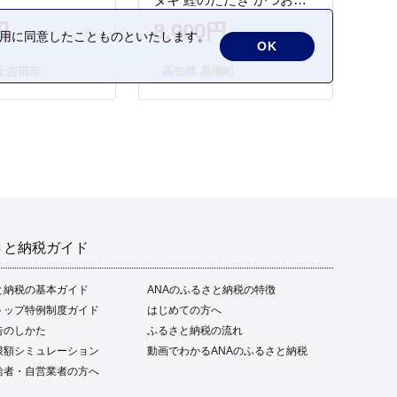
タタキ 藁焼き わら焼き 魚
円
8,000円
の利用に同意したことものといたします。
さかな 海鮮 刺身 お刺身 冷
OK
凍 ご家庭用 グルメ 特産品
士吉田市
高知県 黒潮町
ご当地 本場 高知 黒潮町 ギ
フト 贈答品 人気 返礼品 ふ
るさと納税 魚介類 高知県
産 土佐名物 高知県 高評価
食卓 ご飯のお供 父の日 ギ
フト プレゼント[1669]
さと納税ガイド
と納税の基本ガイド
ANAのふるさと納税の特徴
トップ特例制度ガイド
はじめての方へ
告のしかた
ふるさと納税の流れ
限額シミュレーション
動画でわかるANAのふるさと納税
給者・自営業者の方へ