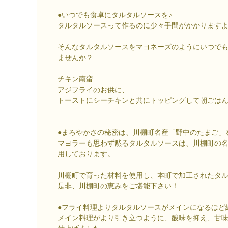
●いつでも食卓にタルタルソースを♪
タルタルソースって作るのに少々手間がかかります
そんなタルタルソースをマヨネーズのようにいつで
ませんか？
チキン南蛮
アジフライのお供に、
トーストにシーチキンと共にトッピングして朝ごは
●まろやかさの秘密は、川棚町名産「野中のたまご」
マヨラーも思わず黙るタルタルソースは、川棚町の
用しております。
川棚町で育った材料を使用し、本町で加工されたタ
是非、川棚町の恵みをご堪能下さい！
●フライ料理よりタルタルソースがメインになるほど
メイン料理がより引き立つように、酸味を抑え、甘