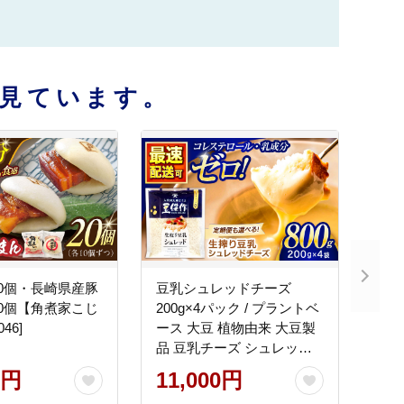
見ています。
0個・長崎県産豚
豆乳シュレッドチーズ
0個【角煮家こじ
200g×4パック / プラントベ
46]
ース 大豆 植物由来 大豆製
品 豆乳チーズ シュレッド
ヴィーガン 植物性 乳アレ
0円
11,000円
ルギー対応 ヘルシー コレ