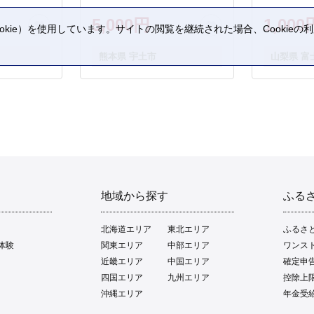
5,000円
1,000
kie）を使用しています。サイトの閲覧を継続された場合、Cookie
。
熊本県 宇土市
山梨県 富
地域から探す
ふる
北海道エリア
東北エリア
ふるさ
体験
関東エリア
中部エリア
ワンス
近畿エリア
中国エリア
確定申
四国エリア
九州エリア
控除上
沖縄エリア
年金受