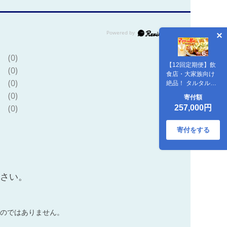
(0)
【12回定期便】飲
(0)
食店・大家族向け
(0)
絶品！ タルタルソ
ース 300g×6パック
(0)
寄付額
【ビタミン・スタ
(0)
257,000円
ンド】 [OAK023] /
調味料 マヨネーズ
タルタル 照り焼き
寄付をする
チキン南蛮 調味 料
理 サンドイッチ タ
ルタルソース
ださい。
のではありません。