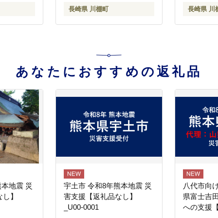
ッチ タルタルソース
長崎県 川棚町
長崎県 川
あなたにおすすめの返礼品
熊本地震 災
宇土市 令和8年熊本地震 災
八代市向け
なし】
害支援【返礼品なし】
県富士吉
_U00-0001
への支援