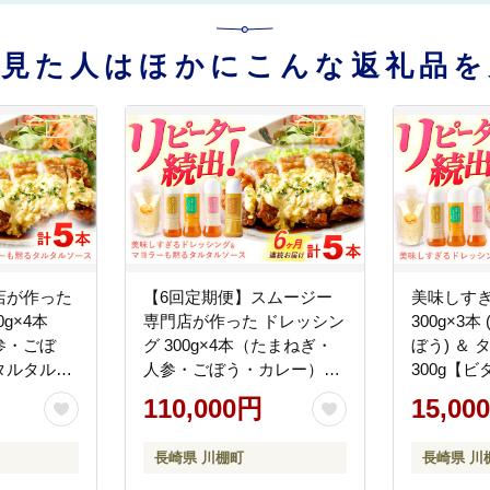
を見た人はほかにこんな返礼品を
店が作った
【6回定期便】スムージー
美味しすぎ
g×4本
専門店が作った ドレッシン
300g×3
参・ごぼ
グ 300g×4本（たまねぎ・
ぼう) ＆
タルタルソ
人参・ごぼう・カレー）＆
300g【
チ【ビタミ
タルタルソース 300gパウチ
ド】 [OAK
110,000円
15,00
AK026]
【ビタミン・スタンド】
シング サ
[OAK031]
タブルドレ
長崎県 川棚町
長崎県 川
不使用 和
タマネギド