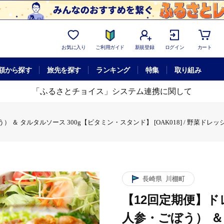
お気に入り
ご利用ガイド
新規登録
ログイン
カート
額から探す
旅先を探す
ランキング
特集
取り組み
「ふるさとチョイス」システム連携に関して
 ＆ タルタルソース 300g【ビタミン・スタンド】 [OAK018] / 野菜ド
長崎県
川棚町
【12回定期便】ド
人参・ごぼう） ＆