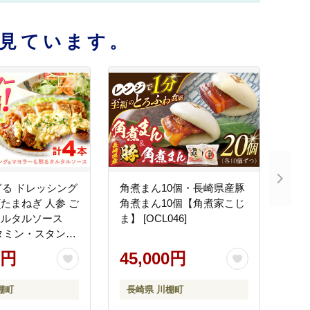
見ています。
る ドレッシング
角煮まん10個・長崎県産豚
本 (たまねぎ 人参 ご
角煮まん10個【角煮家こじ
 タルタルソース
ま】 [OCL046]
ビタミン・スタン
003] / 野菜ドレッ
0円
45,000円
ラダ 調味料 ベジ
ッシング 添加物
棚町
長崎県 川棚町
風ドレッシング
レッシング ニン