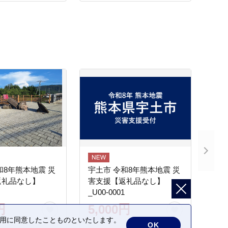
タル マヨネーズ
和8年熊本地震 災
宇土市 令和8年熊本地震 災
返礼品なし】
害支援【返礼品なし】
_U00-0001
円
5,000円
の利用に同意したことものといたします。
OK