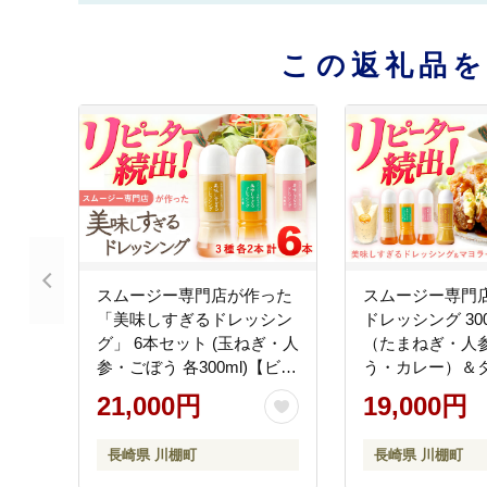
この返礼品
スムージー専門店が作った
スムージー専門
「美味しすぎるドレッシン
ドレッシング 300
グ」 6本セット (玉ねぎ・人
（たまねぎ・人
参・ごぼう 各300ml)【ビタ
う・カレー）＆
ミン・スタンド】
ース 300gパウ
21,000円
19,000円
[OAK001] / 野菜ドレッシン
ン・スタンド】 [O
グ サラダ 調味料 ベジタブ
長崎県 川棚町
長崎県 川棚町
ルドレッシング 添加物不使
用 和風ドレッシング タマ