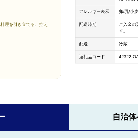
アレルギー表示
卵/乳/小
配送時期
ご入金の
ン料理を引き立てる、控え
す。
配送
冷蔵
返礼品コード
42322-O
。
ー
自治体