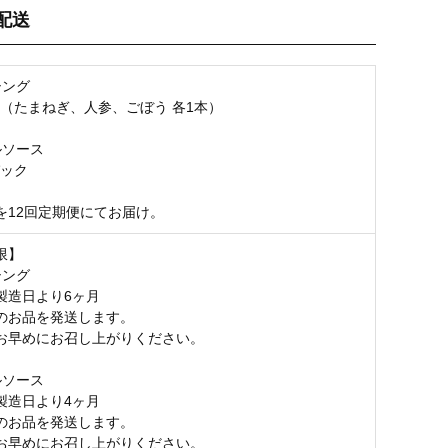
配送
お気に入り登録
シング
3本（たまねぎ、人参、ごぼう 各1本）
ルソース
パック
を12回定期便にてお届け。
限】
シング
製造日より6ヶ月
のお品を発送します。
お早めにお召し上がりください。
ルソース
製造日より4ヶ月
のお品を発送します。
お早めにお召し上がりください。