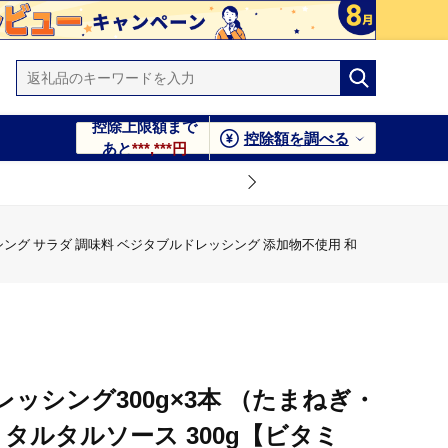
控除上限額まで
控除額を調べる
あと
***,***円
レッシング サラダ 調味料 ベジタブルドレッシング 添加物不使用 和
レッシング300g×3本 （たまねぎ・
 タルタルソース 300g【ビタミ