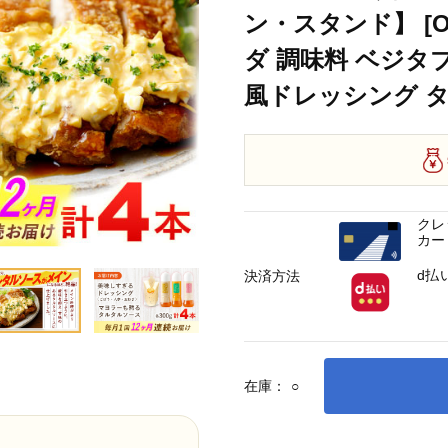
ン・スタンド】 [O
ダ 調味料 ベジタ
風ドレッシング 
クレ
カー
d払
決済方法
在庫：
○