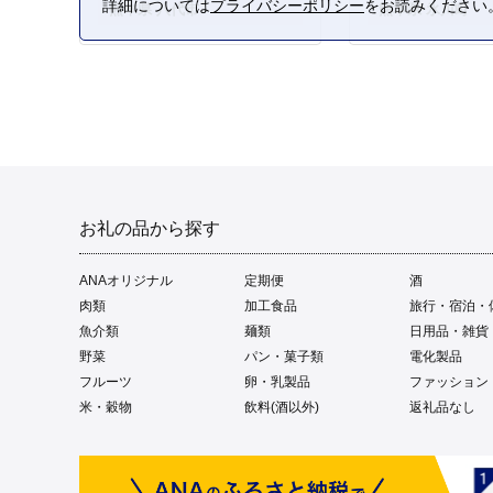
詳細については
プライバシーポリシー
をお読みください
熊本県 八代市
熊本県 氷川町
お礼の品から探す
ANAオリジナル
定期便
酒
肉類
加工食品
旅行・宿泊・
魚介類
麺類
日用品・雑貨
野菜
パン・菓子類
電化製品
フルーツ
卵・乳製品
ファッション
米・穀物
飲料(酒以外)
返礼品なし