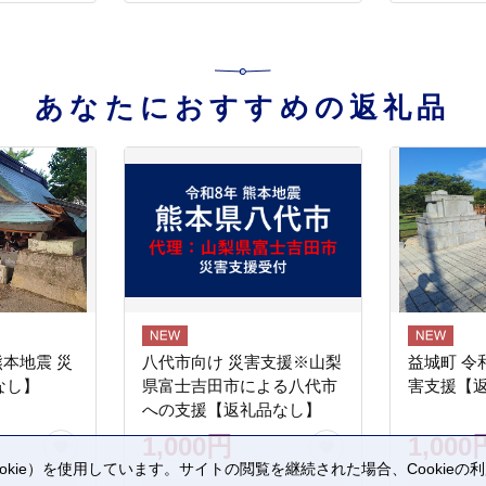
ジン タル
あなたにおすすめの返礼品
熊本地震 災
八代市向け 災害支援※山梨
益城町 令
なし】
県富士吉田市による八代市
害支援【
への支援【返礼品なし】
1,000円
1,000
kie）を使用しています。サイトの閲覧を継続された場合、Cookie