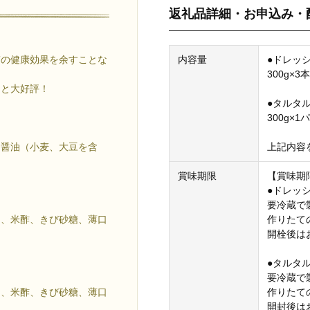
返礼品詳細・お申込み・
内容量
●ドレッ
ぎの健康効果を余すことな
300g×
！と大好評！
●タルタ
300g×1
上記内容
口醤油（小麦、大豆を含
賞味期限
【賞味期
●ドレッ
要冷蔵で
作りたて
油、米酢、きび砂糖、薄口
開栓後は
●タルタ
要冷蔵で
作りたて
油、米酢、きび砂糖、薄口
開封後は