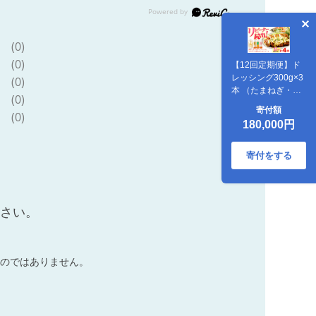
(0)
(0)
【12回定期便】ド
レッシング300g×3
(0)
本 （たまねぎ・人
(0)
参・ごぼう） ＆ タ
寄付額
(0)
ルタルソース
180,000円
300g【ビタミン・
スタンド】
[OAK018] / 野菜ド
寄付をする
レッシング サラダ
調味料 ベジタブル
ドレッシング 添加
物不使用 和風ドレ
ださい。
ッシング タマネギ
ドレッシング ニン
ジン
のではありません。