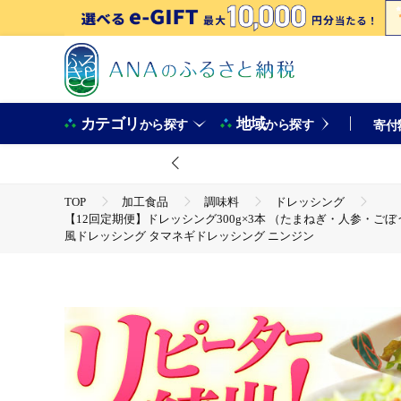
カテゴリ
地域
から探す
から探す
寄付
TOP
加工食品
調味料
ドレッシング
【12回定期便】ドレッシング300g×3本 （たまねぎ・人参・ごぼう）
風ドレッシング タマネギドレッシング ニンジン