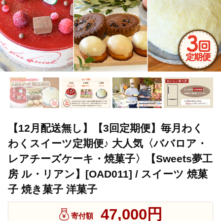
【12月配送無し】【3回定期便】毎月わく
わくスイーツ定期便♪ 大人気〈ババロア・
レアチーズケーキ・焼菓子〉【Sweets夢工
房 ル・リアン】[OAD011] / スイーツ 焼菓
子 焼き菓子 洋菓子
47,000円
寄付額