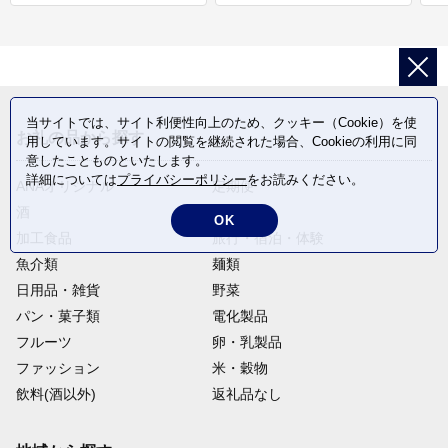
当サイトでは、サイト利便性向上のため、クッキー（Cookie）を使
お礼の品から探す
用しています。サイトの閲覧を継続された場合、Cookieの利用に同
意したことものといたします。
詳細については
プライバシーポリシー
をお読みください。
ANAオリジナル
定期便
酒
肉類
OK
加工食品
旅行・宿泊・体験
魚介類
麺類
日用品・雑貨
野菜
パン・菓子類
電化製品
フルーツ
卵・乳製品
ファッション
米・穀物
飲料(酒以外)
返礼品なし