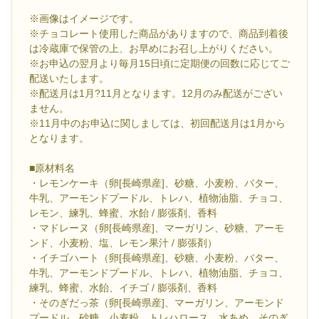
※画像はイメージです。
※チョコレート使用した商品がありますので、商品到着後
は冷蔵庫で保管の上、お早めにお召し上がりください。
※お申込の翌月より毎月15日頃に定期便の回数に応じてご
配送いたします。
※配送月は1月?11月となります。12月のみ配送がござい
ません。
※11月中のお申込に関しましては、初回配送月は1月から
となります。
■原材料名
・レモンケーキ（卵[長崎県産]、砂糖、小麦粉、バター、
牛乳、アーモンドプードル、トレハ、植物油脂、チョコ、
レモン、練乳、蜂蜜、水飴 / 膨張剤、香料
・マドレーヌ（卵[長崎県産]、マーガリン、砂糖、アーモ
ンド、小麦粉、塩、レモン果汁 / 膨張剤）
・イチゴハート（卵[長崎県産]、砂糖、小麦粉、バター、
牛乳、アーモンドプードル、トレハ、植物油脂、チョコ、
練乳、蜂蜜、水飴、イチゴ / 膨張剤、香料
・そのぎだっ茶（卵[長崎県産]、マーガリン、アーモンド
プードル、砂糖、小麦粉、トレハロース、水あめ、そのぎ