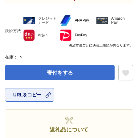
クレジット
Amazon
ANA Pay
カード
Pay
決済方法
d払い
PayPay
決済方法ごとに決済上限額が異なります。
在庫：
○
寄付をする
URLをコピー
お気に入
返礼品について