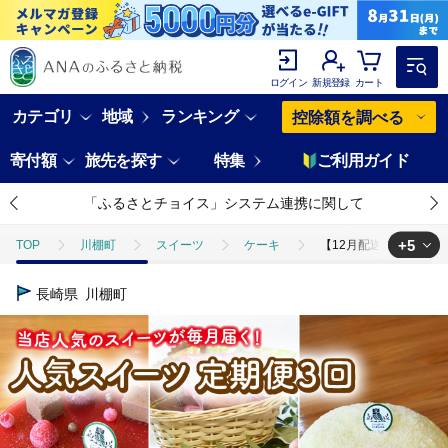
ログイン
新規登録
カート
カテゴリ
地域
ランキング
控除額を調べる
寄付額
旅先を探す
特集
ご利用ガイド
「ふるさとチョイス」システム連携に関して
+5
TOP
川棚町
スイーツ
ケーキ
【12月配送無し】【3回
TOP
フルーツ
【12月配送無し】【3回定期便】毎月わくわくスイーツ定
長崎県
川棚町
TOP
フルーツ
ほかのフルーツ
【12月配送無し】【3回定期便
TOP
パン・菓子類
【12月配送無し】【3回定期便】毎月わくわくスイ
TOP
パン・菓子類
洋菓子
【12月配送無し】【3回定期便】毎
TOP
パン・菓子類
洋菓子
ケーキ
【12月配送無し】【