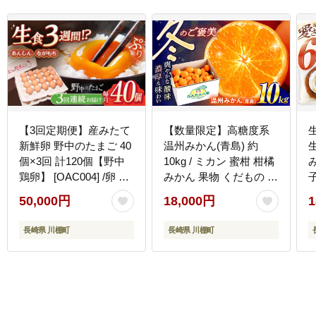
【3回定期便】産みたて
【数量限定】高糖度系
新鮮卵 野中のたまご 40
温州みかん(青島) 約
個×3回 計120個【野中
10kg / ミカン 蜜柑 柑橘
み
鶏卵】 [OAC004] /卵 た
みかん 果物 くだもの フ
まご 高級卵 卵焼き 卵か
ルーツ【長崎ぶんたん
50,000円
18,000円
1
けご飯 たまご 濃厚たま
の会】 [OAF006] ミカン
ご タマゴ
柑橘 果物 フルーツ
長崎県 川棚町
長崎県 川棚町