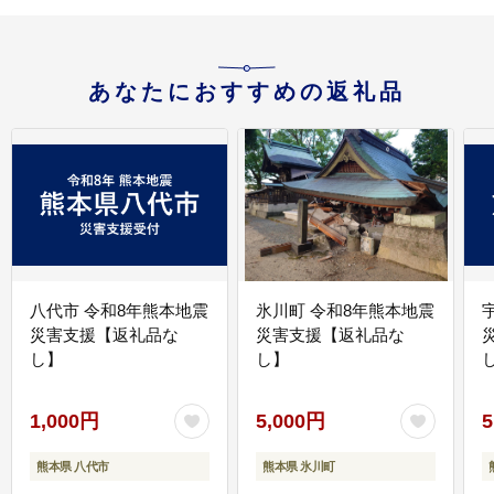
あなたにおすすめの返礼品
八代市 令和8年熊本地震
氷川町 令和8年熊本地震
災害支援【返礼品な
災害支援【返礼品な
し】
し】
し
1,000円
5,000円
5
熊本県 八代市
熊本県 氷川町