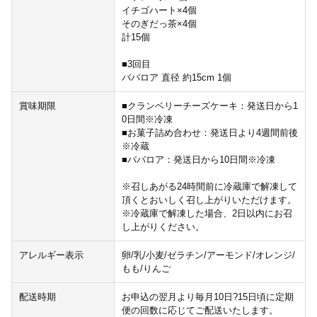
イチゴハート×4個
そのぎだっ茶×4個
計15個
■3回目
ババロア 直径 約15cm 1個
賞味期限
■クランベリーチーズケーキ：発送日から1
0日間※冷凍
■お菓子詰め合わせ：発送日より4週間前後
※冷蔵
■ババロア：発送日から10日間※冷凍
※召しあがる24時間前に冷蔵庫で解凍して
頂くとおいしく召し上がりいただけます。
※冷蔵庫で解凍した場合、2日以内にお召
し上がりください。
アレルギー表示
卵/乳/小麦/ゼラチン/アーモンド/オレンジ/
もも/りんご
配送時期
お申込の翌月より毎月10日?15日頃に定期
便の回数に応じてご配送いたします。