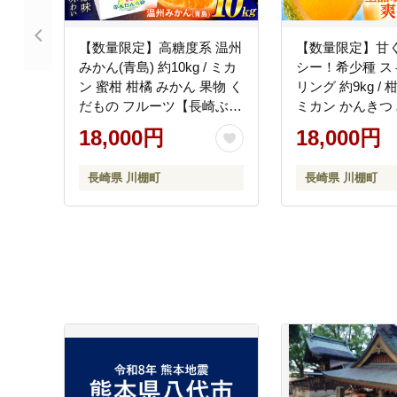
【数量限定】高糖度系 温州
【数量限定】甘
みかん(青島) 約10kg / ミカ
シー！希少種 ス
ン 蜜柑 柑橘 みかん 果物 く
リング 約9kg /
だもの フルーツ【長崎ぶん
ミカン かんきつ 
たんの会】 [OAF006] ミカ
物 フルーツ く
18,000円
18,000円
ン 柑橘 果物 フルーツ
崎ぶんたんの会 
[OAF007]
長崎県 川棚町
長崎県 川棚町