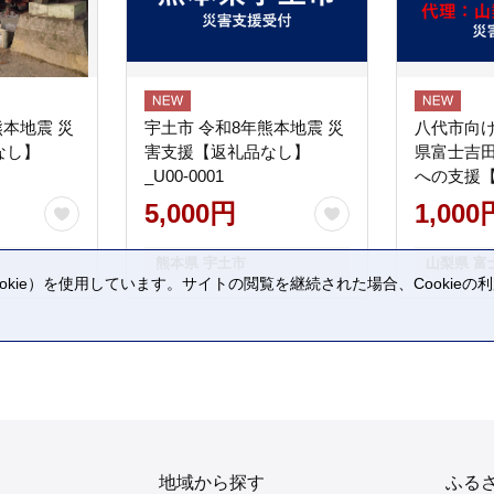
熊本地震 災
宇土市 令和8年熊本地震 災
八代市向け
なし】
害支援【返礼品なし】
県富士吉
_U00-0001
への支援
5,000円
1,000
熊本県 宇土市
山梨県 富
kie）を使用しています。サイトの閲覧を継続された場合、Cookie
。
地域から探す
ふる