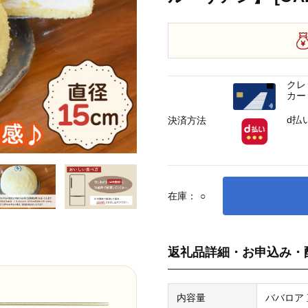
クレ
カー
d払
決済方法
在庫：
○
返礼品詳細・お申込み・
内容量
ババロア 