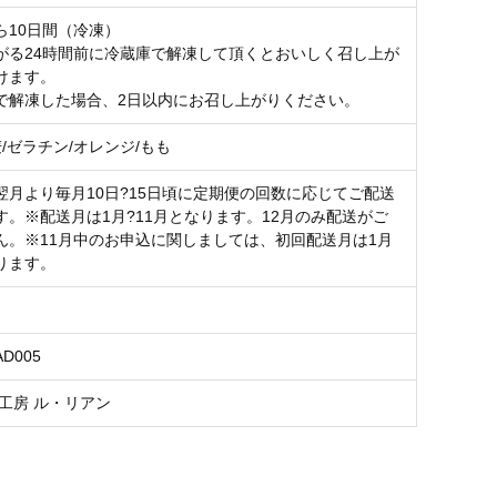
ら10日間（冷凍）
がる24時間前に冷蔵庫で解凍して頂くとおいしく召し上が
けます。
で解凍した場合、2日以内にお召し上がりください。
麦/ゼラチン/オレンジ/もも
翌月より毎月10日?15日頃に定期便の回数に応じてご配送
す。※配送月は1月?11月となります。12月のみ配送がご
ん。※11月中のお申込に関しましては、初回配送月は1月
ります。
AD005
s夢工房 ル・リアン