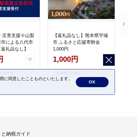
 災害支援※山梨
【返礼品なし】熊本県宇城
田市による八代市
市 ふるさと応援寄附金
【返礼品なし】
1,000円
円
1,000円
士吉田市
熊本県 宇城市
の利用に同意したことものといたします。
OK
さと納税ガイド