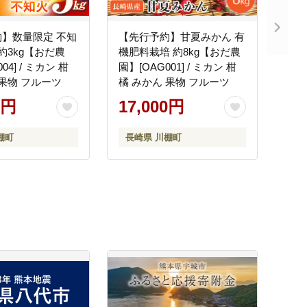
】数量限定 不知
【先行予約】甘夏みかん 有
約3kg【おだ農
機肥料栽培 約8kg【おだ農
04] / ミカン 柑
園】[OAG001] / ミカン 柑
 果物 フルーツ
橘 みかん 果物 フルーツ
0円
17,000円
棚町
長崎県 川棚町