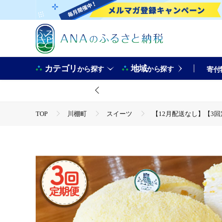
カテゴリ
地域
から探す
から探す
寄付
TOP
川棚町
スイーツ
【12月配送なし】【3回定期
TOP
フルーツ
【12月配送なし】【3回定期便】ババロア 
TOP
フルーツ
ほかのフルーツ
【12月配送なし
TOP
パン・菓子類
【12月配送なし】【3回定期便】ババロ
TOP
パン・菓子類
洋菓子
【12月配送なし】【3
TOP
パン・菓子類
洋菓子
ケーキ
【12