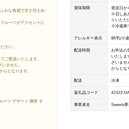
賞味期限
発送日か
わふわな食感で甘さ控えめ
※召しあ
りいただ
たフルーツがアクセントに
※冷蔵庫
アレルギー表示
卵/乳/小
ください。
配送時期
お申込の
いたしま
じてご配送いたします。
ざいませ
ざいません。
からとな
月からとなります。
配送
冷凍
返礼品コード
42322-O
ルーツ デザート 贈答 ギ
事業者名
Sweet
。