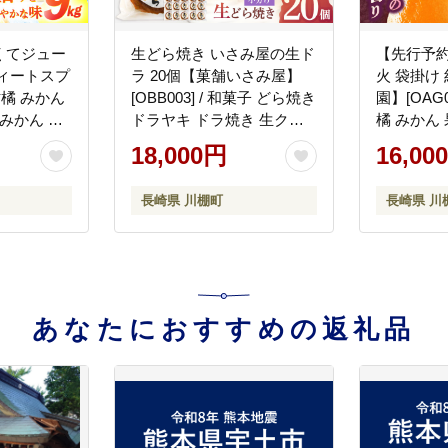
くてジュー
生どら焼き いさみ屋の生ド
【先行予約
ィートスプ
ラ 20個【菓舗いさみ屋】
火 袋掛け 
 柑橘 みかん
[OBB003] / 和菓子 どら焼き
園】[OAG0
みかん 果
ドラヤキ ドラ焼き 生クリ
橘 みかん
だもの【長
ーム 洋菓子 小豆
18,000円
16,00
】
長崎県 川棚町
長崎県 川
あなたにおすすめの返礼品