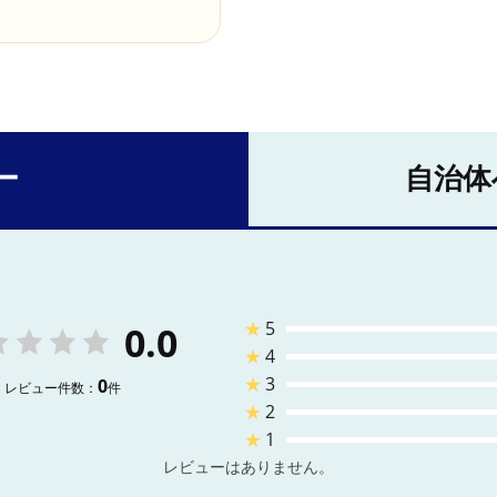
ー
自治体
★
5
0.0
★
4
★
3
0
レビュー件数：
件
★
2
★
1
レビューはありません。