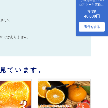
【3回定期便】ババ
ロア ケーキ 直径
15cm / スイーツ 焼
寄付額
き菓子 洋菓子
46,000円
【Sweets夢工房
ださい。
ル・リアン】
[OAD005]
寄付をする
のではありません。
見ています。