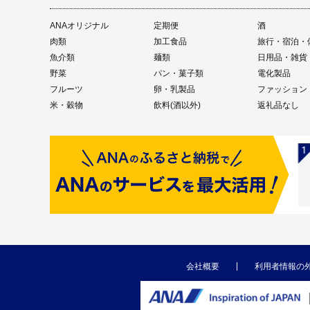
ANAオリジナル
定期便
酒
肉類
加工食品
旅行・宿泊・
魚介類
麺類
日用品・雑貨
野菜
パン・菓子類
電化製品
フルーツ
卵・乳製品
ファッション
米・穀物
飲料(酒以外)
返礼品なし
会社概要
利用者情報の