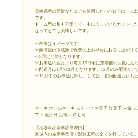
長崎県産の新鮮なたまごを使用したババロアは、ふ
です。
ドーム型の形も可愛くて、中に入っているカットし
なってとても美味しいです。
※画像はイメージです。
※解凍後は冷蔵庫で保管の上お早めにお召し上がり
※3回定期便となります。
※お申込の翌月より毎月15日頃に定期便の回数に応
※配送月は1月?11月となります。12月のみ配送がご
※11月中のお申込に関しましては、初回配送月は1
ケーキ ホールケーキ スイーツ お菓子 洋菓子 人気 フ
フト 誕生日 お祝い のし可
【地場産品基準該当理由】
区域内の生産事業所で製造工程の全てを行っている