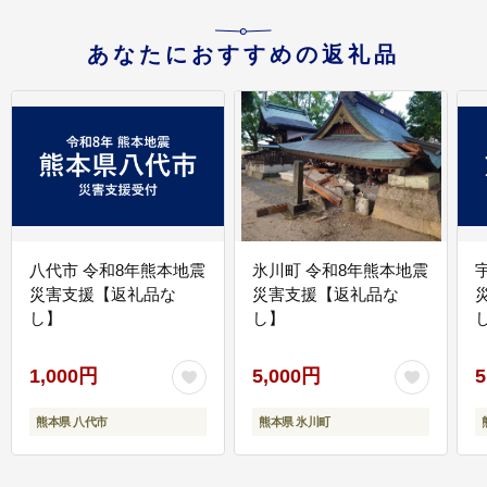
あなたにおすすめの返礼品
八代市 令和8年熊本地震
氷川町 令和8年熊本地震
災害支援【返礼品な
災害支援【返礼品な
し】
し】
し
1,000円
5,000円
5
熊本県 八代市
熊本県 氷川町