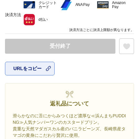
クレジット
Amazon
ANA Pay
カード
Pay
決済方法
d払い
決済方法ごとに決済上限額が異なります。
受付終了
URLをコピー
お気に入
返礼品について
滑らかなのに舌にからみつくほど濃厚な≪浜んまちPUDDI
NG≫人気ナンバーワンのカスタードプリン。
貴重な天然マダガスカル産のバニラビーンズ、長崎県産タ
マゴの黄身にこだわり贅沢に使用。