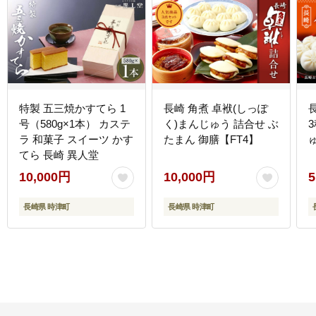
特製 五三焼かすてら 1
長崎 角煮 卓袱(しっぽ
号（580g×1本） カステ
く)まんじゅう 詰合せ ぶ
ラ 和菓子 スイーツ かす
たまん 御膳【FT4】
てら 長崎 異人堂
10,000円
10,000円
5
長崎県 時津町
長崎県 時津町