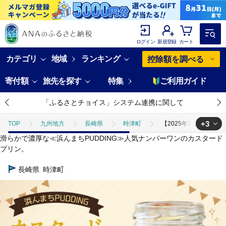
ログイン
新規登録
カート
カテゴリ
地域
ランキング
控除額を調べる
寄付額
旅先を探す
特集
ご利用ガイド
「ふるさとチョイス」システム連携に関して
+3
TOP
九州地方
長崎県
時津町
【2025年11月発送】カ
滑らかで濃厚な≪浜んまちPUDDING≫人気ナンバーワンのカスタード
TOP
パン・菓子類
【2025年11月発送】カスタードプリン 80g×16
プリン。
TOP
パン・菓子類
洋菓子
【2025年11月発送】カスタードプリ
長崎県
時津町
TOP
パン・菓子類
洋菓子
プリン
【2025年11月発送