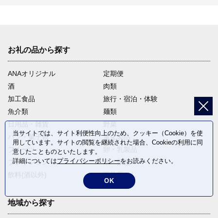
お礼の品から探す
ANAオリジナル
定期便
酒
肉類
加工食品
旅行・宿泊・体験
魚介類
麺類
日用品・雑貨
野菜
当サイトでは、サイト利便性向上のため、クッキー（Cookie）を使
パン・菓子類
電化製品
用しています。サイトの閲覧を継続された場合、Cookieの利用に同
フルーツ
卵・乳製品
意したことものといたします。
詳細については
プライバシーポリシー
をお読みください。
ファッション
米・穀物
飲料(酒以外)
返礼品なし
OK
地域から探す