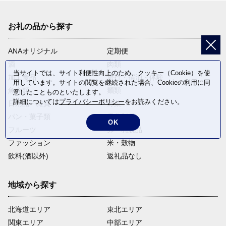
お礼の品から探す
ANAオリジナル
定期便
酒
肉類
当サイトでは、サイト利便性向上のため、クッキー（Cookie）を使
加工食品
旅行・宿泊・体験
用しています。サイトの閲覧を継続された場合、Cookieの利用に同
魚介類
麺類
意したことものといたします。
詳細については
プライバシーポリシー
をお読みください。
日用品・雑貨
野菜
パン・菓子類
電化製品
OK
フルーツ
卵・乳製品
ファッション
米・穀物
飲料(酒以外)
返礼品なし
地域から探す
北海道エリア
東北エリア
関東エリア
中部エリア