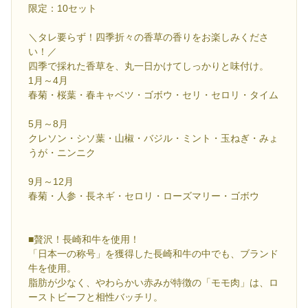
限定：10セット
＼タレ要らず！四季折々の香草の香りをお楽しみくださ
い！／
四季で採れた香草を、丸一日かけてしっかりと味付け。
1月～4月
春菊・桜葉・春キャベツ・ゴボウ・セリ・セロリ・タイム
5月～8月
クレソン・シソ葉・山椒・バジル・ミント・玉ねぎ・みょ
うが・ニンニク
9月～12月
春菊・人参・長ネギ・セロリ・ローズマリー・ゴボウ
■贅沢！長崎和牛を使用！
「日本一の称号」を獲得した長崎和牛の中でも、ブランド
牛を使用。
脂肪が少なく、やわらかい赤みが特徴の「モモ肉」は、ロ
ーストビーフと相性バッチリ。