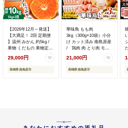
【2026年12月～発送】
華味鳥 もも肉
【大満足！ 2回 定期便
3kg（300g×10袋）小分
】温州 みかん 約5kg /
け カット済み 南島原産
果物 くだもの 果物定期
/ 鶏肉 肉 とり肉 モモ
便 フルーツ ふるーつ フ
肉 鶏もも肉 冷凍 / 南島
29,000円
21,000円
1
ルーツ定期便 旬 家庭用
原市 / 株式会社渡部ブロ
[
5kg / 南島原市 / 南島原
イラー [SFS011]
長崎県 南島原市
長崎県 南島原市
果物屋 [SCV017]