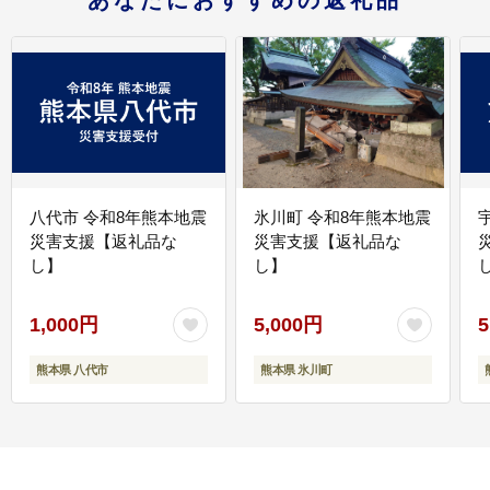
あなたにおすすめの返礼品
八代市 令和8年熊本地震
氷川町 令和8年熊本地震
災害支援【返礼品な
災害支援【返礼品な
し】
し】
し
1,000円
5,000円
5
熊本県 八代市
熊本県 氷川町