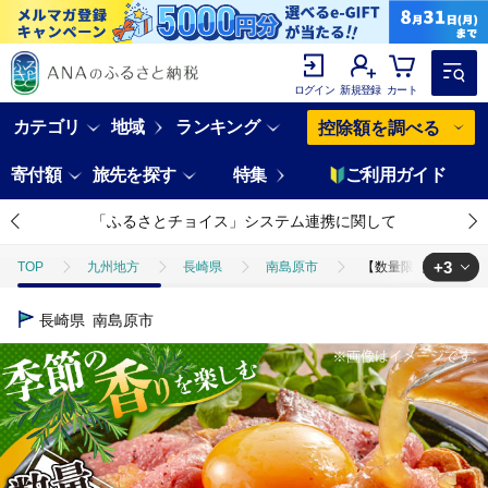
ログイン
新規登録
カート
カテゴリ
地域
ランキング
控除額を調べる
寄付額
旅先を探す
特集
ご利用ガイド
「ふるさとチョイス」システム連携に関して
+3
TOP
九州地方
長崎県
南島原市
【数量限定】【季節の香り
TOP
肉
【数量限定】【季節の香りを楽しめる】ローストビーフ 香草焼き 20
長崎県
南島原市
TOP
肉
牛肉
【数量限定】【季節の香りを楽しめる】ローストビーフ 
TOP
肉
牛肉
ほかの牛肉
【数量限定】【季節の香りを楽し