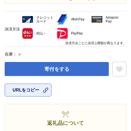
クレジット
Amazon
ANA Pay
カード
Pay
決済方法
d払い
PayPay
決済方法ごとに決済上限額が異なります。
在庫：
○
寄付をする
URLをコピー
お気に入
返礼品について