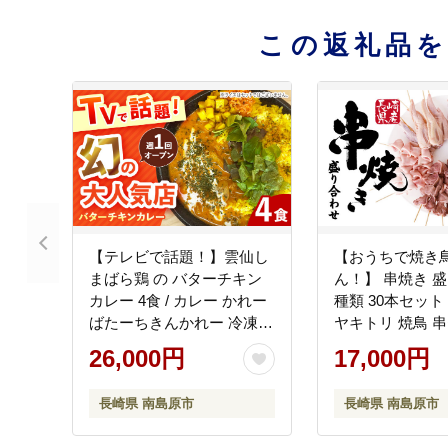
この返礼品
【テレビで話題！】雲仙し
【おうちで焼き
まばら鶏 の バターチキン
ん！】 串焼き 盛
カレー 4食 / カレー かれー
種類 30本セット 
ばたーちきんかれー 冷凍
ヤキトリ 焼鳥 串
湯煎 / 南島原市 / それでも
産 冷凍 小分け /
26,000円
17,000円
カレーが食べたくて
ふるさと企画 [SB
[SFY002]
長崎県 南島原市
長崎県 南島原市