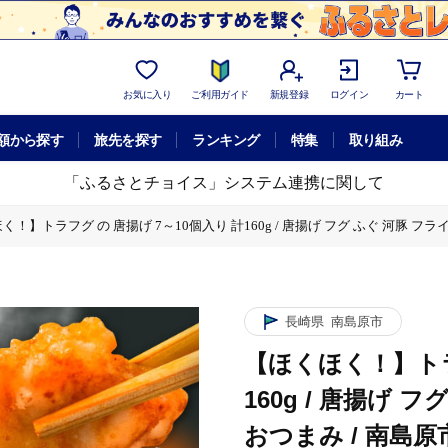
お気に入り
ご利用ガイド
新規登録
ログイン
カート
額から探す
旅先を探す
ランキング
特集
取り組み
「ふるさとチョイス」システム連携に関して
！】トラフグ の 唐揚げ 7～10個入り 計160g / 唐揚げ フグ ふぐ 河豚 フライ わさ
入り 計160g / 唐揚げ フグ ふぐ 河豚 フライ わさび セット おつまみ / 南島原市 
フグ の 唐揚げ 7～10個入り 計160g / 唐揚げ フグ ふぐ 河豚 フライ わさび セッ
 ふぐ 河豚 フライ わさび セット おつまみ / 南島原市 / 株式会社 FUKUNOTANE
長崎県
南島原市
【ほくほく！】トラ
160g / 唐揚げ 
おつまみ / 南島原市