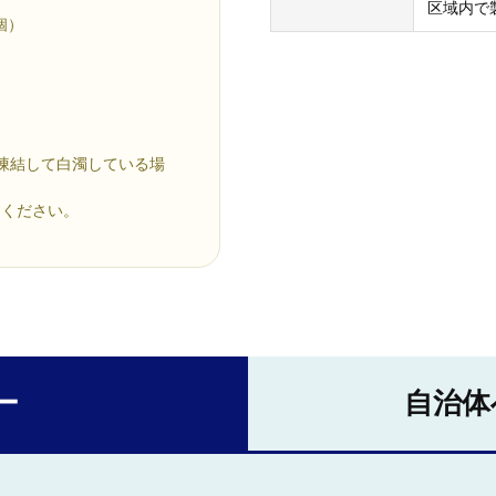
区域内で
個）
凍結して白濁している場
りください。
ー
自治体