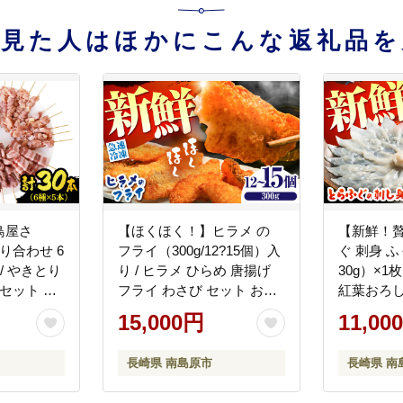
を見た人はほかにこんな返礼品を
鳥屋さ
【ほくほく！】ヒラメ の
【新鮮！
り合わせ 6
フライ（300g/12?15個）入
ぐ 刺身 
/ やきとり
り / ヒラメ ひらめ 唐揚げ
30g）×1
セット 国
フライ わさび セット おつ
紅葉おろし
 南島原市 /
まみ / 南島原市 / 株式会社
フグ 河豚 
15,000円
11,00
A019]
FUKUNOTANE [SFJ029]
南島原市 /
FUKUNOTA
長崎県 南島原市
長崎県 南