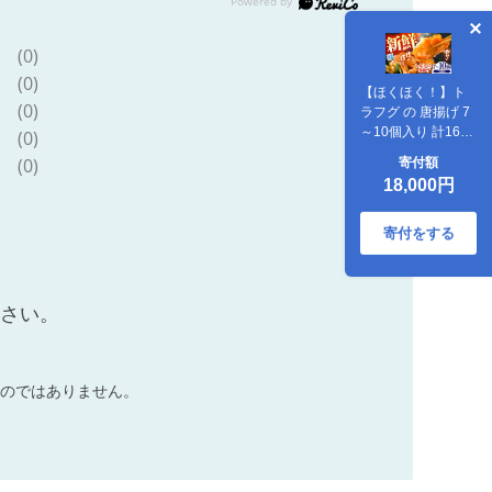
(0)
(0)
【ほくほく！】ト
(0)
ラフグ の 唐揚げ 7
～10個入り 計160g
(0)
/ 唐揚げ フグ ふぐ
(0)
寄付額
河豚 フライ わさび
18,000円
セット おつまみ /
南島原市 / 株式会社
FUKUNOTANE
寄付をする
[SFJ028]
ださい。
のではありません。