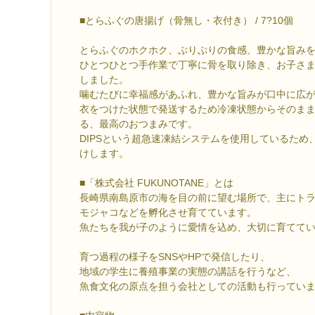
■とらふぐの唐揚げ（骨無し・衣付き） / 7?10個
とらふぐのホクホク、ぷりぷりの食感、豊かな旨み
ひとつひとつ手作業で丁寧に骨を取り除き、お子さ
しました。
噛むたびに幸福感があふれ、豊かな旨みが口中に広
衣をつけた状態で発送するため冷凍状態からそのま
る、最高のおつまみです。
DIPSという超急速凍結システムを使用しているため
けします。
■「株式会社 FUKUNOTANE」とは
長崎県南島原市の海を目の前に望む場所で、主にト
モジャコなどを孵化させ育てています。
魚たちを我が子のように愛情を込め、大切に育てて
育つ過程の様子をSNSやHPで発信したり、
地域の学生に養殖事業の実態の講話を行うなど、
魚食文化の原点を担う会社としての活動も行ってい