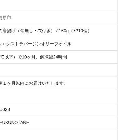
島原市
唐揚げ（骨無し・衣付き） / 160g（7?10個）
DA エクストラバージンオリーブオイル
8℃以下）で10ヶ月、解凍後24時間
後１ヶ月以内にお届けいたします。
FJ028
UKUNOTANE