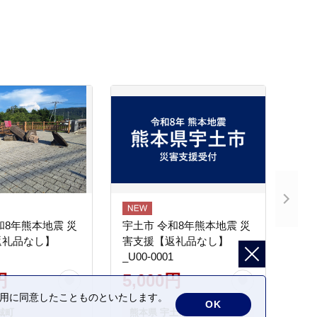
和8年熊本地震 災
宇土市 令和8年熊本地震 災
返礼品なし】
害支援【返礼品なし】
_U00-0001
円
5,000円
の利用に同意したことものといたします。
OK
城町
熊本県 宇土市