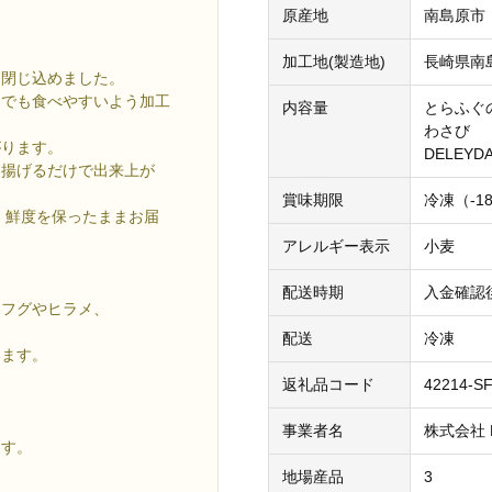
原産地
南島原市
加工地(製造地)
長崎県南
を閉じ込めました。
までも食べやすいよう加工
内容量
とらふぐの
わさび
がります。
DELEY
ま揚げるだけで出来上が
賞味期限
冷凍（-1
、鮮度を保ったままお届
アレルギー表示
小麦
配送時期
入金確認
ラフグやヒラメ、
配送
冷凍
います。
返礼品コード
42214-S
事業者名
株式会社 F
ます。
地場産品
3