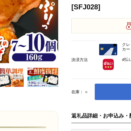
[SFJ028]
クレ
カー
d払
決済方法
在庫：
○
返礼品詳細・お申込み・