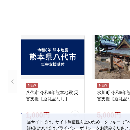
八代市 令和8年熊本地震 災
氷川町 令和8年
害支援【返礼品なし】
害支援【返礼品
1,000円
5,000円
当サイトでは、サイト利便性向上のため、クッキー（Coo
詳細については
プライバシーポリシー
をお読みください
熊本県 八代市
熊本県 氷川町