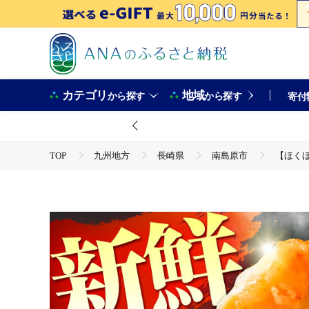
カテゴリ
地域
から探す
から探す
寄付
TOP
九州地方
長崎県
南島原市
【ほくほく
TOP
加工食品
【ほくほく！】トラフグ の 唐揚げ 7～10個
TOP
加工食品
惣菜・レトルト
【ほくほく！】トラ
TOP
加工食品
惣菜・レトルト
から揚げ
【ほくほく！】トラフグ の 唐揚げ 7～10個入り 計160g / 唐揚げ フグ