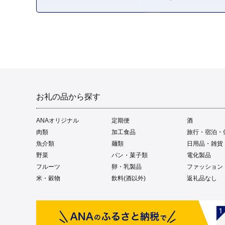
お礼の品から探す
ANAオリジナル
定期便
酒
肉類
加工食品
旅行・宿泊・
魚介類
麺類
日用品・雑貨
野菜
パン・菓子類
電化製品
フルーツ
卵・乳製品
ファッション
米・穀物
飲料(酒以外)
返礼品なし