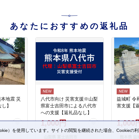
あなたにおすすめの返礼品
熊本地震 災
八代市向け 災害支援※山梨
益城町 令
なし】
県富士吉田市による八代市
害支援【
への支援【返礼品なし】
1,000円
1,000
kie）を使用しています。サイトの閲覧を継続された場合、Cookie
。
山梨県 富士吉田市
熊本県 益