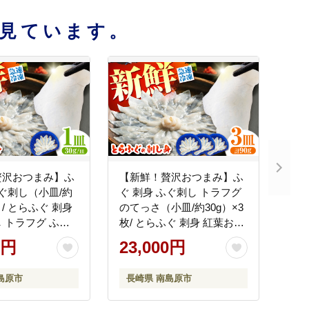
見ています。
贅沢おつまみ】ふ
【新鮮！贅沢おつまみ】ふ
ふぐ刺し（小皿/約
ぐ 刺身 ふぐ刺し トラフグ
枚 / とらふぐ 刺身
のてっさ（小皿/約30g）×3
 トラフグ ふぐ
枚/ とらふぐ 刺身 紅葉おろ
刺し身 ふぐ刺し /
し トラフグ ふぐ フグ 河豚
0円
23,000円
 株式会社
刺し身 ふぐ刺し / 南島原市
NE [SFJ034]
/ 株式会社 FUKUNOTANE
島原市
長崎県 南島原市
[SFJ035]