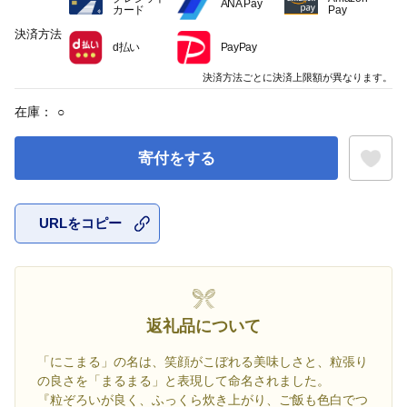
ANA Pay
カード
Pay
決済方法
d払い
PayPay
決済方法ごとに決済上限額が異なります。
在庫：
○
寄付をする
URLをコピー
お気に入
返礼品について
「にこまる」の名は、笑顔がこぼれる美味しさと、粒張り
の良さを「まるまる」と表現して命名されました。
『粒ぞろいが良く、ふっくら炊き上がり、ご飯も色白でつ