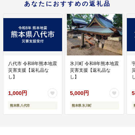
あなたにおすすめの返礼品
八代市 令和8年熊本地震
氷川町 令和8年熊本地震
災害支援【返礼品な
災害支援【返礼品な
し】
し】
し
1,000円
5,000円
5
熊本県 八代市
熊本県 氷川町