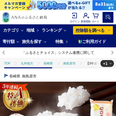
ログイン
新規登録
カート
カテゴリ
地域
ランキング
控除額を調べる
寄付額
旅先を探す
特集
ご利用ガイド
「ふるさとチョイス」システム連携に関して
+1
TOP
九州地方
長崎県
南島原市
【3年連続特A獲得】長崎県
TOP
米・穀物
米
ほかの米
【3年連続特A獲得】長崎県産 
長崎県
南島原市