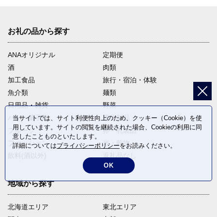
お礼の品から探す
ANAオリジナル
定期便
酒
肉類
加工食品
旅行・宿泊・体験
魚介類
麺類
日用品・雑貨
野菜
パン・菓子類
電化製品
当サイトでは、サイト利便性向上のため、クッキー（Cookie）を使
用しています。サイトの閲覧を継続された場合、Cookieの利用に同
フルーツ
卵・乳製品
意したことものといたします。
ファッション
米・穀物
詳細については
プライバシーポリシー
をお読みください。
飲料(酒以外)
返礼品なし
OK
地域から探す
北海道エリア
東北エリア