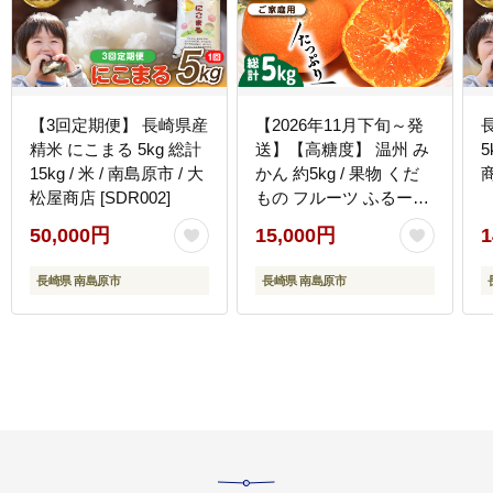
【3回定期便】 長崎県産
【2026年11月下旬～発
精米 にこまる 5kg 総計
送】【高糖度】 温州 み
5
15kg / 米 / 南島原市 / 大
かん 約5kg / 果物 くだ
商
松屋商店 [SDR002]
もの フルーツ ふるーつ
旬 家庭用 / 南島原市 / 南
50,000円
15,000円
1
島原果物屋 [SCV011]
長崎県 南島原市
長崎県 南島原市