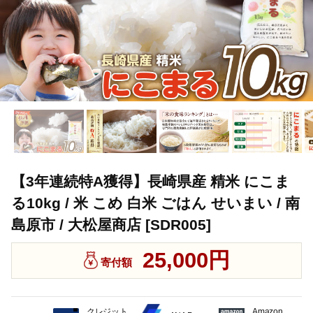
【3年連続特A獲得】長崎県産 精米 にこま
る10kg / 米 こめ 白米 ごはん せいまい / 南
島原市 / 大松屋商店 [SDR005]
25,000円
寄付額
クレジット
Amazon