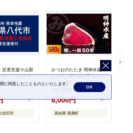
 災害支援※山梨
かつおのたたき 明神水産
田市による八代市
わら焼き鰹 500g 鰹 カツオ
【返礼品なし】
かつお 鰹たたき かつおタ
の利用に同意したことものといたします。
OK
タキ 鰹のたたき かつおの
タタキ 藁焼き わら焼き 魚
円
8,000円
さかな 海鮮 刺身 お刺身 冷
凍 ご家庭用 グルメ 特産品
士吉田市
高知県 黒潮町
ご当地 本場 高知 黒潮町 ギ
フト 贈答品 人気 返礼品 ふ
るさと納税 魚介類 高知県