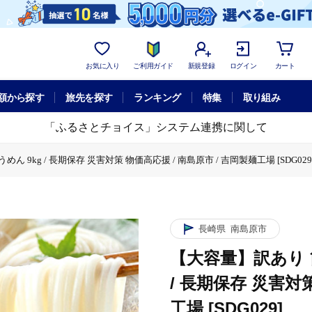
お気に入り
ご利用ガイド
新規登録
ログイン
カート
額から探す
旅先を探す
ランキング
特集
取り組み
「ふるさとチョイス」システム連携に関して
9kg / 長期保存 災害対策 物価高応援 / 南島原市 / 吉岡製麺工場 [SDG029
簡易包装 島原手延べ そうめん 9kg / 長期保存 災害対策 物価高応援 / 南島原市 
長崎県
南島原市
【大容量】訳あり 
/ 長期保存 災害対策
工場 [SDG029]