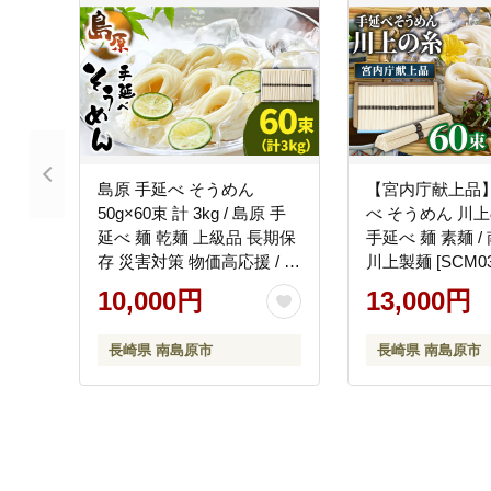
島原 手延べ そうめん
【宮内庁献上品】
50g×60束 計 3kg / 島原 手
べ そうめん 川上の
延べ 麺 乾麺 上級品 長期保
手延べ 麺 素麺 /
存 災害対策 物価高応援 / 南
川上製麺 [SCM03
島原市 / こじま製麺
10,000円
13,000円
[SAZ023]
長崎県 南島原市
長崎県 南島原市