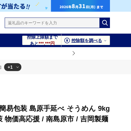
控除上限額まで
控除額を調べる
あと
***,***円
+1
]
/ 吉岡製麺工場 [SDG029]
簡易包装 島原手延べ そうめん 9kg
 物価高応援 / 南島原市 / 吉岡製麺