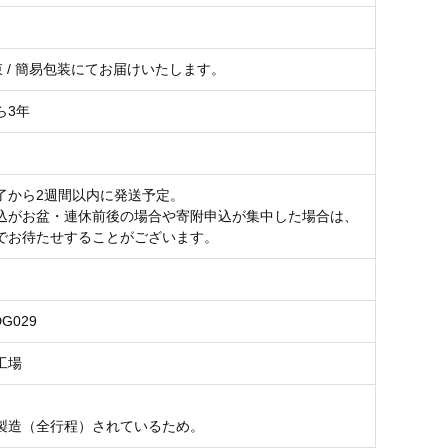
80束 / 簡易包装にてお届けいたします。
ら3年
了から2週間以内に発送予定。
込がお盆・連休前後の場合や寄附申込が集中した場合は、
でお待たせすることがございます。
DG029
工場
製造（全行程）されているため。