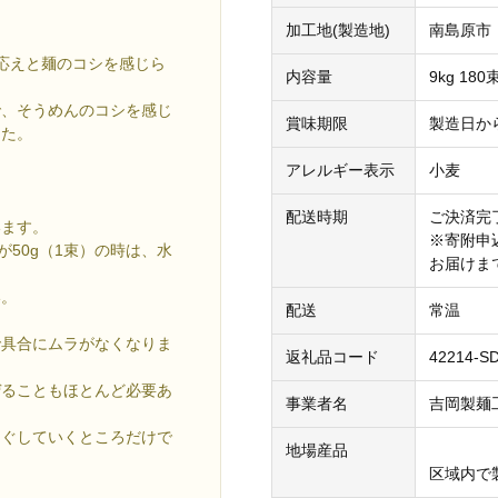
加工地(製造地)
南島原市
歯応えと麺のコシを感じら
内容量
9kg 1
で、そうめんのコシを感じ
賞味期限
製造日か
した。
アレルギー表示
小麦
配送時期
ご決済完
います。
※寄附申
が50g（1束）の時は、水
お届けま
い。
配送
常温
で具合にムラがなくなりま
返礼品コード
42214-S
ぜることもほとんど必要あ
事業者名
吉岡製麺
ほぐしていくところだけで
地場産品
区域内で