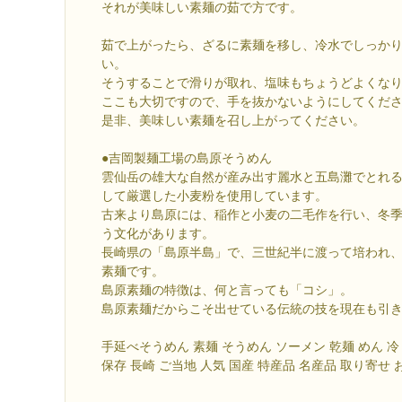
それが美味しい素麺の茹で方です。
茹で上がったら、ざるに素麺を移し、冷水でしっか
い。
そうすることで滑りが取れ、塩味もちょうどよくな
ここも大切ですので、手を抜かないようにしてくだ
是非、美味しい素麺を召し上がってください。
●吉岡製麺工場の島原そうめん
雲仙岳の雄大な自然が産み出す麗水と五島灘でとれ
して厳選した小麦粉を使用しています。
古来より島原には、稲作と小麦の二毛作を行い、冬
う文化があります。
長崎県の「島原半島」で、三世紀半に渡って培われ
素麺です。
島原素麺の特徴は、何と言っても「コシ」。
島原素麺だからこそ出せている伝統の技を現在も引
手延べそうめん 素麺 そうめん ソーメン 乾麺 めん 
保存 長崎 ご当地 人気 国産 特産品 名産品 取り寄せ