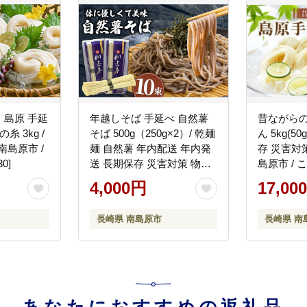
島原 手延
年越しそば 手延べ 自然薯
昔ながら
糸 3kg /
そば 500g（250g×2）/ 乾麺
ん 5kg(50
 南島原市 /
麺 自然薯 年内配送 年内発
存 災害対策
0]
送 長期保存 災害対策 物価
島原市 / 
高応援 / 南島原市 / 川上製
[SAZ001]
4,000円
17,00
麺 [SCM021]
長崎県 南島原市
長崎県 南