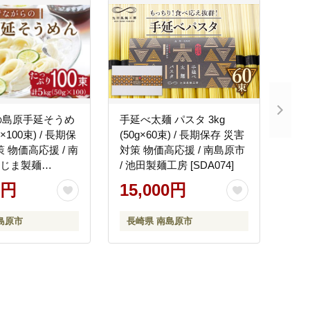
の島原手延そうめ
手延べ太麺 パスタ 3kg
g×100束) / 長期保
(50g×60束) / 長期保存 災害
 物価高応援 / 南
対策 物価高応援 / 南島原市
こじま製麺
/ 池田製麺工房 [SDA074]
0円
15,000円
島原市
長崎県 南島原市