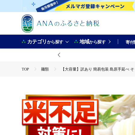
カテゴリ
地域
から探す
から探す
寄付
TOP
麺類
【大容量】訳あり 簡易包装 島原手延べ そうめん 
TOP
麺類
そうめん・ひやむぎ
【大容量】訳あり 