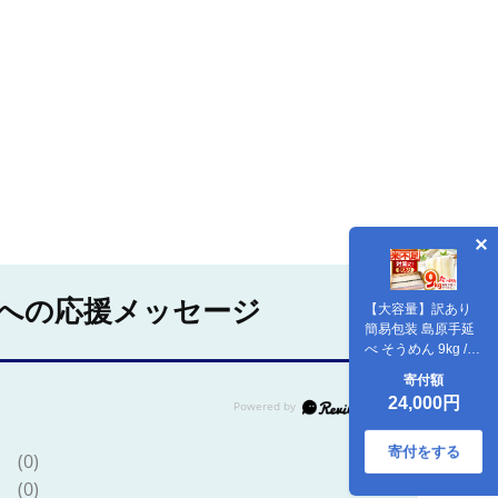
への応援メッセージ
【大容量】訳あり
簡易包装 島原手延
べ そうめん 9kg /
長期保存 災害対策
寄付額
物価高応援 / 南島原
24,000円
市 / 吉岡製麺工場
[SDG029]
寄付をする
(0)
(0)