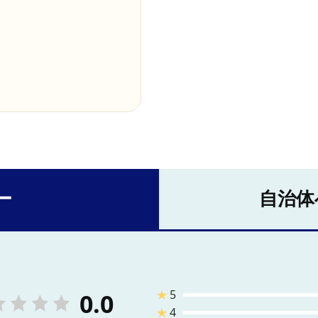
ー
自治体
★
5
0.0
★
4