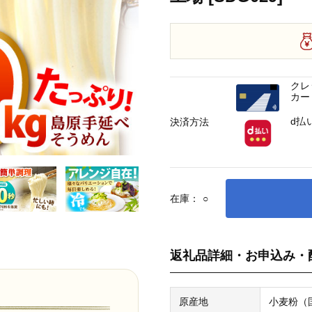
クレ
カー
d払
決済方法
在庫：
○
返礼品詳細・お申込み・
原産地
小麦粉（