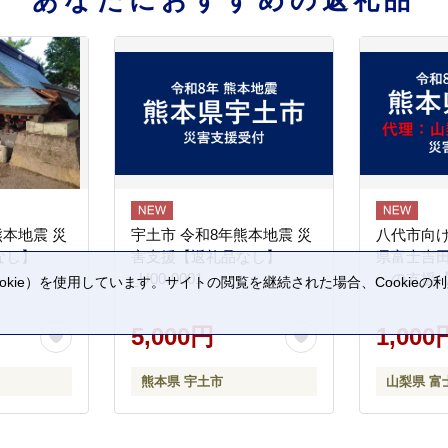
あなたにおすすめの返礼品
熊本地震 災
宇土市 令和8年熊本地震 災
八代市向け
なし】
害支援【返礼品なし】
県富士吉
_U00-0001
への支援
kie）を使用しています。サイトの閲覧を継続された場合、Cookie
。
5,000円
1,000
熊本県 宇土市
山梨県 富