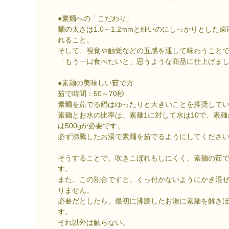
●素麺への「こだわり」
麺の太さは1.0～1.2mmと細いのにしっかりとした
れること。
そして、視覚や触覚などの五感を通して味わうこと
「もう一口食べたいと」思うような商品に仕上げま
●素麺の美味しい茹で方
茹で時間：50～70秒
素麺を茹でる鍋はゆったりと大きいことを推奨して
素麺とお水の比率は、素麺1に対して水は10で、素麺
は500gが必要です。
必ず沸騰したお湯で素麺を茹でるようにしてくださ
そうすることで、吹きこぼれもしにくく、素麺の茹
す。
また、この割合ですと、くっ付かないようにかき混
りません。
必要だとしたら、最初に沸騰したお湯に素麺を解き
す。
それ以外は触らない。