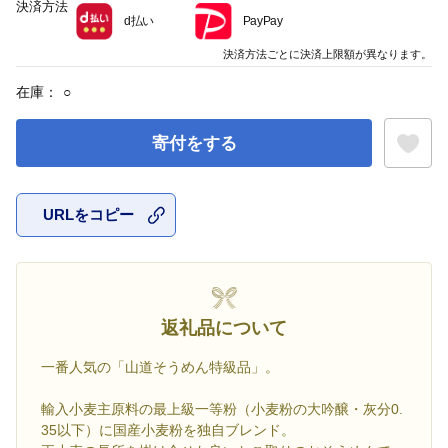
決済方法
d払い
PayPay
決済方法ごとに決済上限額が異なります。
在庫：
○
寄付をする
URLをコピー
お気に入
返礼品について
一番人気の「山道そうめん特級品」。
輸入小麦主原料の最上級一等粉（小麦粉の大吟醸・灰分0.
35以下）に国産小麦粉を独自ブレンド。