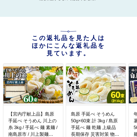
この返礼品を見た人は
ほかにこんな返礼品を
見ています。
【宮内庁献上品】島原
島原 手延べ そうめん
手延べ そうめん 川上の
50g×60束 計 3kg / 島原
糸 3kg / 手延べ 麺 素麺 /
手延べ 麺 乾麺 上級品
5
南島原市 / 川上製麺
長期保存 災害対策 物価