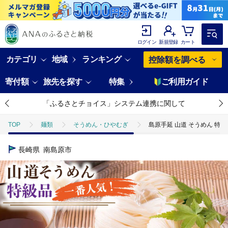
ログイン
新規登録
カート
カテゴリ
地域
ランキング
控除額を調べる
寄付額
旅先を探す
特集
ご利用ガイド
「ふるさとチョイス」システム連携に関して
TOP
麺類
そうめん・ひやむぎ
島原手延 山道 そうめん 特級品 5
長崎県
南島原市