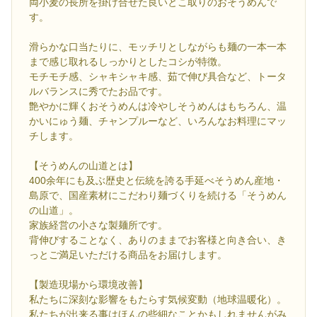
両小麦の長所を掛け合せた良いとこ取りのおそうめんで
す。
滑らかな口当たりに、モッチリとしながらも麺の一本一本
まで感じ取れるしっかりとしたコシが特徴。
モチモチ感、シャキシャキ感、茹で伸び具合など、トータ
ルバランスに秀でたお品です。
艶やかに輝くおそうめんは冷やしそうめんはもちろん、温
かいにゅう麺、チャンプルーなど、いろんなお料理にマッ
チします。
【そうめんの山道とは】
400余年にも及ぶ歴史と伝統を誇る手延べそうめん産地・
島原で、国産素材にこだわり麺づくりを続ける「そうめん
の山道」。
家族経営の小さな製麺所です。
背伸びすることなく、ありのままでお客様と向き合い、き
っとご満足いただける商品をお届けします。
【製造現場から環境改善】
私たちに深刻な影響をもたらす気候変動（地球温暖化）。
私たちが出来る事はほんの些細なことかもしれませんがみ