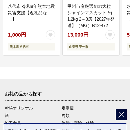
八代市 令和8年熊本地震
甲州市産厳選旬の大粒
災害支援【返礼品な
シャインマスカット 約
し】
1.2kg 2～3房【2027年発
送】（MG）B12-472
1,000円
13,000円
5
熊本県 八代市
山梨県 甲州市
お礼の品から探す
ANAオリジナル
定期便
酒
肉類
加工食品
旅行・宿泊・体験