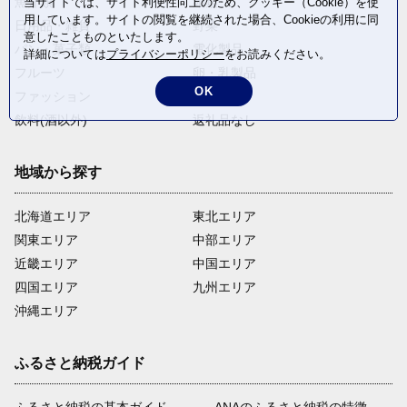
魚介類
麺類
当サイトでは、サイト利便性向上のため、クッキー（Cookie）を使
用しています。サイトの閲覧を継続された場合、Cookieの利用に同
日用品・雑貨
野菜
意したことものといたします。
パン・菓子類
電化製品
詳細については
プライバシーポリシー
をお読みください。
フルーツ
卵・乳製品
OK
ファッション
米・穀物
飲料(酒以外)
返礼品なし
地域から探す
北海道エリア
東北エリア
関東エリア
中部エリア
近畿エリア
中国エリア
四国エリア
九州エリア
沖縄エリア
ふるさと納税ガイド