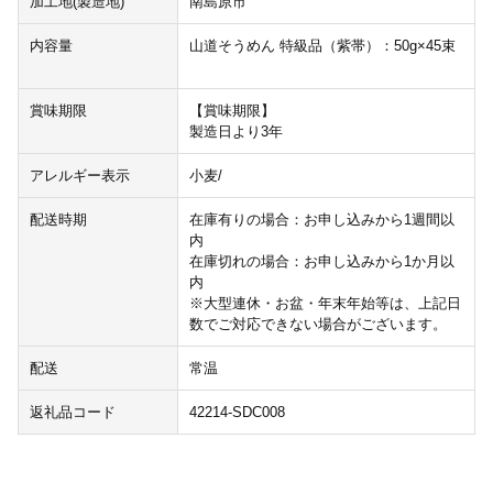
加工地(製造地)
南島原市
内容量
山道そうめん 特級品（紫帯）：50g×45束
賞味期限
【賞味期限】
製造日より3年
アレルギー表示
小麦/
配送時期
在庫有りの場合：お申し込みから1週間以
内
在庫切れの場合：お申し込みから1か月以
内
※大型連休・お盆・年末年始等は、上記日
数でご対応できない場合がございます。
配送
常温
返礼品コード
42214-SDC008