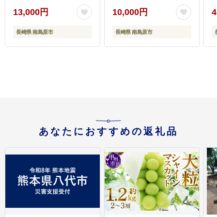
[SCM030]
高応援 / 南島原市 / こじ
13,000円
10,000円
4
ま製麺 [SAZ023]
川
長崎県 南島原市
長崎県 南島原市
あなたにおすすめの返礼品