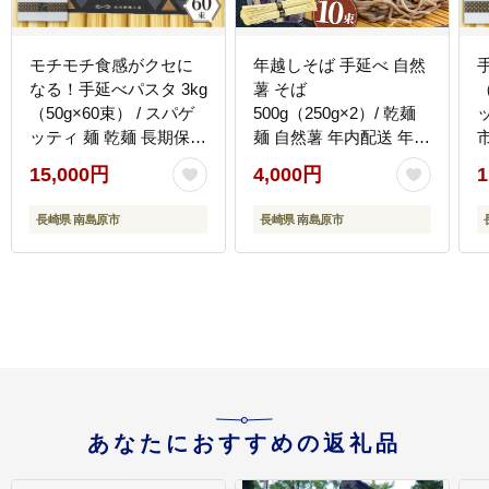
モチモチ食感がクセに
年越しそば 手延べ 自然
なる！手延べパスタ 3kg
薯 そば
（
（50g×60束） / スパゲ
500g（250g×2）/ 乾麺
ッティ 麺 乾麺 長期保存
麺 自然薯 年内配送 年内
災害対策 物価高応援 /
発送 長期保存 災害対策
[
15,000円
4,000円
1
南島原市 / 池田製麺工房
物価高応援 / 南島原市 /
[SDA009]
川上製麺 [SCM021]
長崎県 南島原市
長崎県 南島原市
あなたにおすすめの返礼品