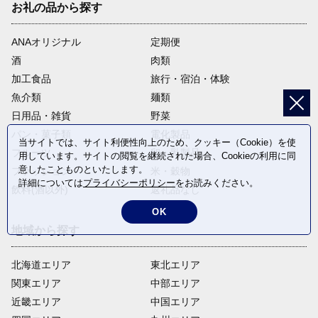
お礼の品から探す
ANAオリジナル
定期便
酒
肉類
加工食品
旅行・宿泊・体験
魚介類
麺類
日用品・雑貨
野菜
パン・菓子類
電化製品
当サイトでは、サイト利便性向上のため、クッキー（Cookie）を使
フルーツ
卵・乳製品
用しています。サイトの閲覧を継続された場合、Cookieの利用に同
意したことものといたします。
ファッション
米・穀物
詳細については
プライバシーポリシー
をお読みください。
飲料(酒以外)
返礼品なし
OK
地域から探す
北海道エリア
東北エリア
関東エリア
中部エリア
近畿エリア
中国エリア