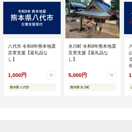
八代市 令和8年熊本地震
氷川町 令和8年熊本地震
災害支援【返礼品な
災害支援【返礼品な
し】
し】
1,000円
5,000円
1
熊本県 八代市
熊本県 氷川町