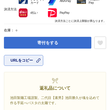
ANA Pay
カード
Pay
決済方法
d払い
PayPay
決済方法ごとに決済上限額が異なります。
在庫：
○
寄付をする
URLをコピー
お気に入
返礼品について
池田製麺工場謹製。二代目【素男】池田勝久が魂を込めて
作る手延べパスタの太麺です。