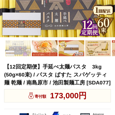
【12回定期便】手延べ太麺パスタ 3kg
(50g×60束) / パスタ ぱすた スパゲッティ
麺 乾麺 / 南島原市 / 池田製麺工房 [SDA077]
173,000円
寄付額
クレジット
Amazon