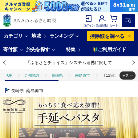
ログイン
新規登録
カート
カテゴリ
地域
ランキング
控除額を調べる
寄付額
旅先を探す
特集
ご利用ガイド
「ふるさとチョイス」システム連携に関して
+2
TOP
九州地方
長崎県
南島原市
【12回定期便】手延べ太麺
TOP
麺類
【12回定期便】手延べ太麺パスタ 3kg (50g×60束) / パ
長崎県
南島原市
TOP
麺類
パスタ
【12回定期便】手延べ太麺パスタ 3kg (50g×